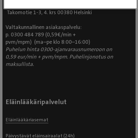
Evidensia Eläinlääkäripalvelut
Takomotie 1-3, 4. krs 00380 Helsinki
Valtakunnallinen asiakaspalvelu:
p. 0300 484 789 (0,59€/min +
pvm/mpm) (ma–pe klo 8:00–16:00)
Puhelun hinta 0300-ajanvarausnumeroon on
0,59 eur/min + pvm/mpm. Puhelinjonotus on
maksullista.
Eläinlääkäripalvelut
Eläinlääkäriasemat
Päivystävät eläinsairaalat (24h)