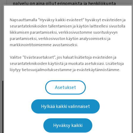
palvelu on aina ollut erinomaista ja henkilökunta
vaikuttaa vilpittömästi rakastavan eläimiä. Arvostan
myös että hammaslääkäri hoitaa samalla
Napsauttamalla ”Hyväksy kaikki evästeet” hyväksyt evästeiden ja
seurantatekniikoiden tallentamisen ja käytön laitteellesi sivustolla
mahdolliset lisähoidot tarkastuksessa, eikä tarvitse
liikkumisen parantamiseksi, verkkosivustomme suorituskyvyn
varata toista aikaa. Täällä on myös hyvä
parantamiseksi, verkkosivuston käytön analysoimiseksi ja
silmäspesialisti.
markkinointitoimiemme avustamiseksi.
Perustuen Google-arvioihin
Valitse ”Evästeasetukset”, jos haluat lisätietoja evästeiden ja
seurantatekniikoiden käytöstä ja muokata asetuksiasi. Lisätietoja
löytyy tietosuojailmoituksestamme ja evästekäytännöstämme.
Julkaisumme Facebookissa
Asetukset
Hylkää kaikki valinnaiset
Hyväksy kaikki