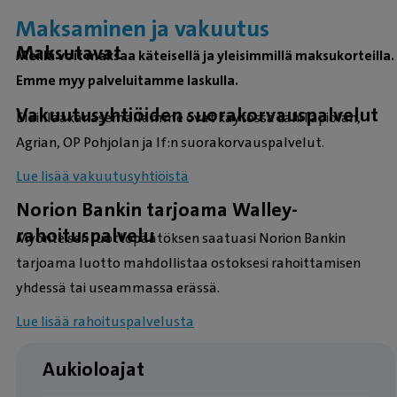
Maksaminen ja vakuutus
Maksutavat
Meillä voit maksaa käteisellä ja yleisimmillä maksukorteilla.
Emme myy palveluitamme laskulla.
Vakuutusyhtiöiden suorakorvauspalvelut
Eläinlääkäriasemallamme ovat käytössä LähiTapiolan,
Agrian, OP Pohjolan ja If:n suorakorvauspalvelut.
Lue lisää vakuutusyhtiöistä
Norion Bankin tarjoama Walley-
rahoituspalvelu
Myönteisen luottopäätöksen saatuasi Norion Bankin
tarjoama luotto mahdollistaa ostoksesi rahoittamisen
yhdessä tai useammassa erässä.
Lue lisää rahoituspalvelusta
Aukioloajat