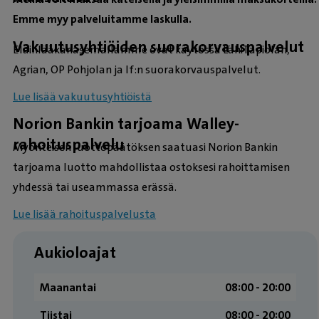
Emme myy palveluitamme laskulla.
Vakuutusyhtiöiden suorakorvauspalvelut
Eläinlääkäriasemallamme ovat käytössä LähiTapiolan,
Agrian, OP Pohjolan ja If:n suorakorvauspalvelut.
Lue lisää vakuutusyhtiöistä
Norion Bankin tarjoama Walley-
rahoituspalvelu
Myönteisen luottopäätöksen saatuasi Norion Bankin
tarjoama luotto mahdollistaa ostoksesi rahoittamisen
yhdessä tai useammassa erässä.
Lue lisää rahoituspalvelusta
Aukioloajat
Maanantai
08:00 ­- 20:00
Tiistai
08:00 ­- 20:00