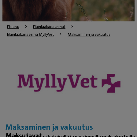
Etusivu
Eläinlääkäriasemat
Eläinlääkäriasema MyllyVet
Maksaminen ja vakuutus
Maksaminen ja vakuutus
Maksutavat
Meillä voit maksaa käteisellä ja yleisimmillä maksukorteilla.