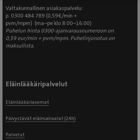
Valtakunnallinen asiakaspalvelu:
p. 0300 484 789 (0,59€/min +
pvm/mpm) (ma–pe klo 8:00–16:00)
Puhelun hinta 0300-ajanvarausnumeroon on
0,59 eur/min + pvm/mpm. Puhelinjonotus on
maksullista.
Eläinlääkäripalvelut
Eläinlääkäriasemat
Päivystävät eläinsairaalat (24h)
Palvelut