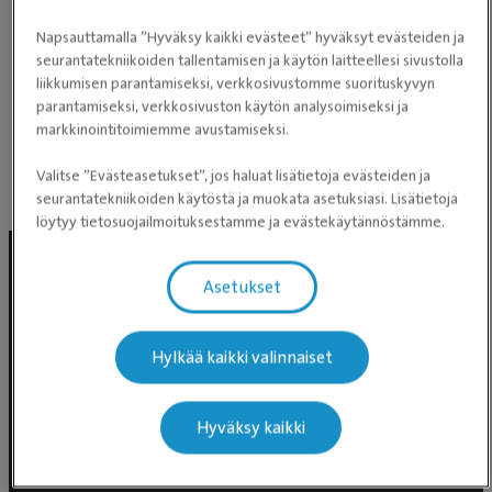
odottamaan jonkin verran. Minun varatun ajan
aikaan meni edellinen potilas ja pääsin sitten itse
Napsauttamalla ”Hyväksy kaikki evästeet” hyväksyt evästeiden ja
seurantatekniikoiden tallentamisen ja käytön laitteellesi sivustolla
vasta 15-20 min päästä.
liikkumisen parantamiseksi, verkkosivustomme suorituskyvyn
parantamiseksi, verkkosivuston käytön analysoimiseksi ja
markkinointitoimiemme avustamiseksi.
Perustuen Google-arvioihin
Valitse ”Evästeasetukset”, jos haluat lisätietoja evästeiden ja
Julkaisumme Facebookissa
seurantatekniikoiden käytöstä ja muokata asetuksiasi. Lisätietoja
löytyy tietosuojailmoituksestamme ja evästekäytännöstämme.
Asetukset
Hylkää kaikki valinnaiset
Hyväksy kaikki
Evidensia Eläinlääkäripalvelut
Takomotie 1-3, 4. krs 00380 Helsinki