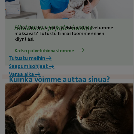
Hintamme ja palvelumme
Haluatko tietää mitä yleisimmät palvelumme
maksavat? Tutustu hinnastoomme ennen
käyntiäsi.
Katso palveluhinnastomme
Tutustu meihin ->
Saapumisohjeet ->
Varaa aika →
Kuinka voimme auttaa sinua?