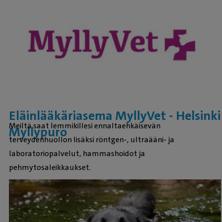
Eläinlääkäriasema MyllyVet - Helsinki
Meiltä saat lemmikillesi ennaltaehkäisevän
Myllypuro
terveydenhuollon lisäksi röntgen-, ultraääni- ja
laboratoriopalvelut, hammashoidot ja
pehmytosaleikkaukset.