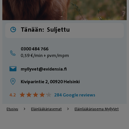
Tänään:
Suljettu
0300 484 766
0,59 €/min + pvm/mpm
myllyvet@evidensia.fi
Kiviparintie 2, 00920 Helsinki
★
★
★
★
★
★
★
★
★
★
4.2
284 Google reviews
Etusivu
Eläinlääkäriasemat
Eläinlääkäriasema MyllyVet