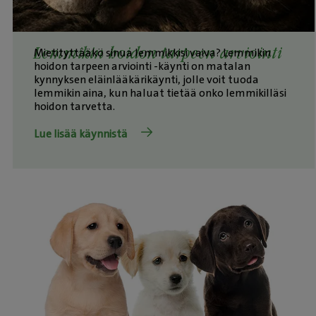
Lemmikin hoidon tarpeen arviointi
Mietityttääkö sinua lemmikkisi vaiva? Lemmikin
hoidon tarpeen arviointi -käynti on matalan
kynnyksen eläinlääkärikäynti, jolle voit tuoda
lemmikin aina, kun haluat tietää onko lemmikilläsi
hoidon tarvetta.
Lue lisää käynnistä