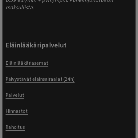
0,59 eur/min + pvm/mpm. Puhelinjonotus on
maksullista.
Eläinlääkäripalvelut
Eläinlääkäriasemat
Päivystävät eläinsairaalat (24h)
Palvelut
Hinnastot
Rahoitus