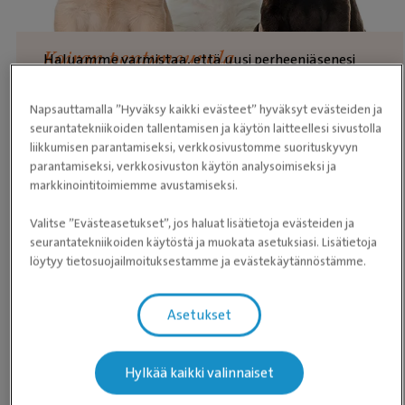
Koiran pentuneuvola
Haluamme varmistaa, että uusi perheenjäsenesi
saa parhaat mahdolliset eväät terveeseen ja
onnelliseen elämään.
Napsauttamalla ”Hyväksy kaikki evästeet” hyväksyt evästeiden ja
Lue lisää koiran pentuneuvolasta
seurantatekniikoiden tallentamisen ja käytön laitteellesi sivustolla
liikkumisen parantamiseksi, verkkosivustomme suorituskyvyn
parantamiseksi, verkkosivuston käytön analysoimiseksi ja
markkinointitoimiemme avustamiseksi.
Aukioloajat
Valitse ”Evästeasetukset”, jos haluat lisätietoja evästeiden ja
seurantatekniikoiden käytöstä ja muokata asetuksiasi. Lisätietoja
löytyy tietosuojailmoituksestamme ja evästekäytännöstämme.
Maanantai
08:00 ­- 20:00
Tiistai
08:00 ­- 20:00
Asetukset
Keskiviikko
08:00 ­- 20:00
Hylkää kaikki valinnaiset
Torstai
08:00 ­- 20:00