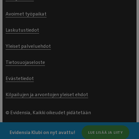
Avoimet työpaikat
Laskutustiedot
Yleiset palveluehdot
Tietosuojaseloste
Evästetiedot
Kilpailujen ja arvontojen yleiset ehdot
© Evidensia, Kaikki oikeudet pidätetään
Evidensia Klubi on nyt avattu!
LUE LISÄÄ JA LIITY