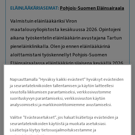
ELÄINLÄÄKÄRIASEMAT:
Pohjois-Suomen Eläinsairaala
Valmistuin eläinlääkäriksi Viron
maatalousyliopistosta kesäkuussa 2026. Opintojeni
aikana työskentelin eläinlääkärin avustajana Tartun
pieneläinklinikalla. Olen jo ennen eläinlääkärinä
aloittamistani työskennellyt Pohjois-Suomen
Eläinsairaalassa eläinlääkärin sijaisena keväällä 2026.
Olen erityisen kiinnostunut akuuttilääketieteestä,
Napsauttamalla ”Hyväksy kaikki evästeet” hyväksyt evästeiden
kirurgiasta ja ortopediasta ja olen motivoitunut
ja seurantatekniikoiden tallentamisen ja käytön laitteellesi
kehittämään osaamistani näillä osa-alueilla. Vapaa-
sivustolla liikkumisen parantamiseksi, verkkosivustomme
ajallani nautin tapahtumien järjestämisestä ja
suorituskyvyn parantamiseksi, verkkosivuston käytön
analysoimiseksi ja markkinointitoimiemme avustamiseksi.
useiden eri urheilulajien harrastamisesta, aina
lentopallosta lumilautailuun.
Valitse ”Evästeasetukset”, jos haluat lisätietoja evästeiden ja
seurantatekniikoiden käytöstä ja muokata asetuksiasi.
Lisätietoja löytyy tietosuojailmoituksestamme ja