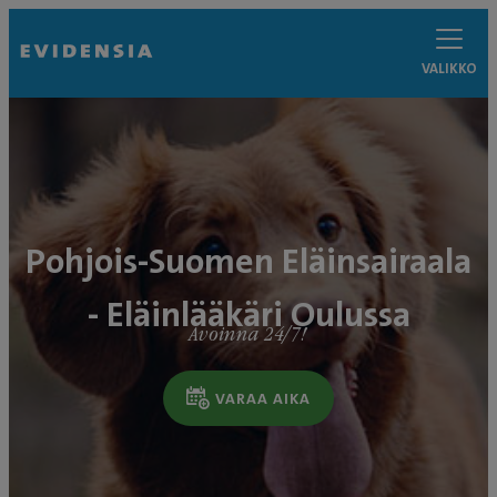
VALIKKO
Pohjois-Suomen Eläinsairaala
- Eläinlääkäri Oulussa
Avoinna 24/7!
VARAA AIKA