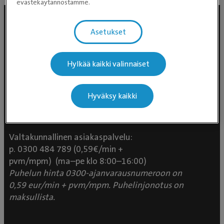
evästekäytännöstämme.
Asetukset
Hylkää kaikki valinnaiset
Hyväksy kaikki
Evidensia Eläinlääkäripalvelut
Takomotie 1-3, 4. krs 00380 Helsinki
Valtakunnallinen asiakaspalvelu:
p. 0300 484 789 (0,59€/min +
pvm/mpm) (ma–pe klo 8:00–16:00)
Puhelun hinta 0300-ajanvarausnumeroon on
0,59 eur/min + pvm/mpm. Puhelinjonotus on
maksullista.