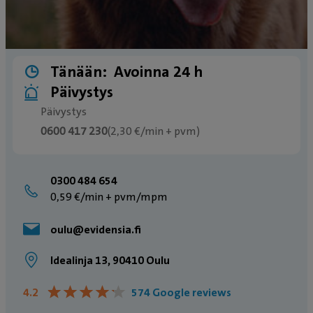
Tänään:
Avoinna 24 h
Päivystys
Päivystys
0600 417 230
(2,30 €/min + pvm)
0300 484 654
0,59 €/min + pvm/mpm
oulu@evidensia.fi
Idealinja 13, 90410 Oulu
★
★
★
★
★
★
★
★
★
★
4.2
574 Google reviews