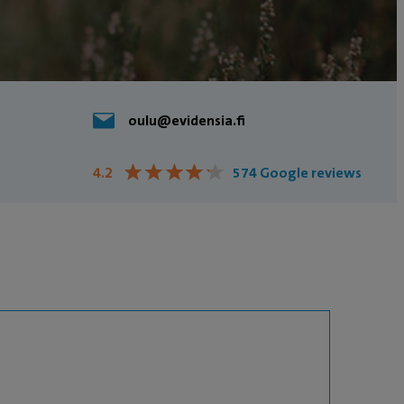
oulu@evidensia.fi
★
★
★
★
★
★
★
★
★
★
4.2
574 Google reviews