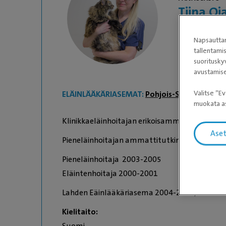
Tiina Oj
Hoitaja
Napsauttam
tallentami
suoritusky
avustamise
Valitse ”Ev
ELÄINLÄÄKÄRIASEMAT:
Pohjois-Suomen Eläins
muokata as
Klinikkaeläinhoitajan erikoisammattitutkinto
Ase
Pieneläinhoitajan ammattitutkinto 2006
Pieneläinhoitaja 2003-2005
Eläintenhoitaja 2000-2001
Lahden Eäinlääkäriasema 2004-2012, Univet H
Kielitaito:
Suomi