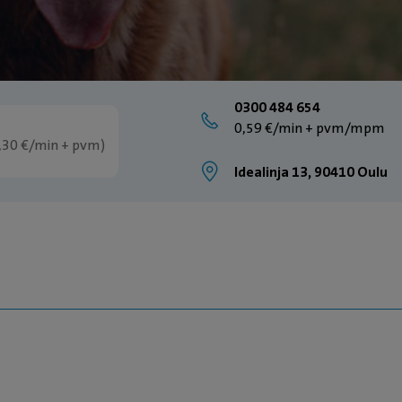
0300 484 654
0,59 €/min + pvm/mpm
2,30 €/min + pvm)
Idealinja 13, 90410 Oulu