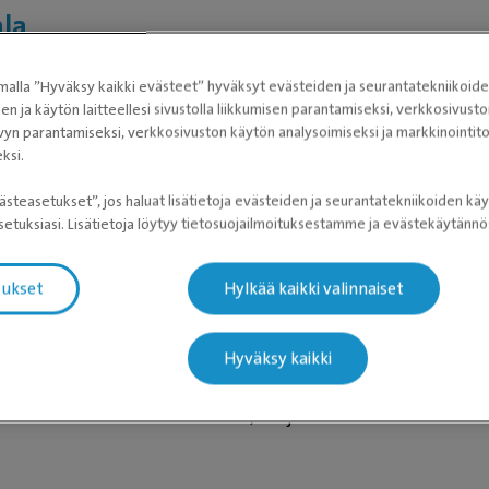
ala
alla ”Hyväksy kaikki evästeet” hyväksyt evästeiden ja seurantatekniikoid
sen ja käytön laitteellesi sivustolla liikkumisen parantamiseksi, verkkosivus
vyn parantamiseksi, verkkosivuston käytön analysoimiseksi ja markkinoint
ksi.
ästeasetukset”, jos haluat lisätietoja evästeiden ja seurantatekniikoiden käy
airaala
etuksiasi. Lisätietoja löytyy tietosuojailmoituksestamme ja evästekäytän
 EAT 2020, suuntautuminen akuutti- ja tehohoito
tukset
Hylkää kaikki valinnaiset
Hyväksy kaikki
attula Eläinsairaala 2012-2016, Pohjois-Suomen Eläinsairaala