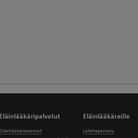
Eläinlääkäripalvelut
Eläinlääkäreille
Eläinlääkäriasemat
Lähetepalvelu