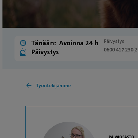
Päivystys
Tänään:
Avoinna 24 h
0600 417 230
(
Päivystys
Työntekijämme
PÄIVÄOSASTO