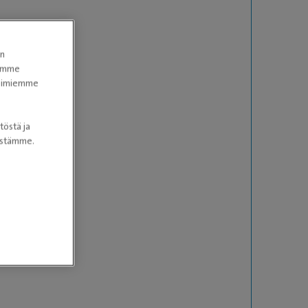
en
tomme
itoimiemme
töstä ja
nöstämme.
 2016 –