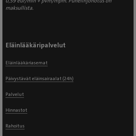
0,59 eur/min + pvm/mpm. Puhelinjonotus on
maksullista.
Eläinlääkäripalvelut
Eläinlääkäriasemat
Päivystävät eläinsairaalat (24h)
Palvelut
Hinnastot
Rahoitus