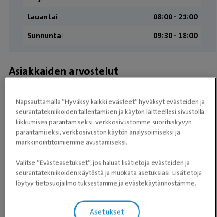
Lauantai
08:00 ­- 21:00
Sunnuntai
09:30 ­- 18:00
Asiakkaiden arvostelut
★
★
★
★
★
★
★
★
★
★
Eija Ulpovaara
Napsauttamalla ”Hyväksy kaikki evästeet” hyväksyt evästeiden ja
seurantatekniikoiden tallentamisen ja käytön laitteellesi sivustolla
liikkumisen parantamiseksi, verkkosivustomme suorituskyvyn
Olen äärimmäisen kiitollinen siitä tehokkuudesta ja
parantamiseksi, verkkosivuston käytön analysoimiseksi ja
ammattitaidosta, jolla meidän pieni koiranpentu
markkinointitoimiemme avustamiseksi.
pelastettiin. Ensi hetkestä alkaen tuli se olo, että nyt
Valitse ”Evästeasetukset”, jos haluat lisätietoja evästeiden ja
tiedetään mitä tehdään. Sekin oli uusi kokemus, että
seurantatekniikoiden käytöstä ja muokata asetuksiasi. Lisätietoja
vaikka tällaisella vanhalla akalla on ehtinyt olla jo
löytyy tietosuojailmoituksestamme ja evästekäytännöstämme.
useampikin koiria ja niiden kanssa sattua ja tapahtua,
niin koskaan ennen ei ole soitettu seuraavana päivänä
Asetukset