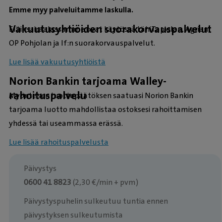
Emme myy palveluitamme laskulla.
Vakuutusyhtiöiden suorakorvauspalvelut
Eläinsairaalassamme ovat käytössä LähiTapiolan, Agrian,
OP Pohjolan ja If:n suorakorvauspalvelut.
Lue lisää vakuutusyhtiöistä
Norion Bankin tarjoama Walley-
rahoituspalvelu
Myönteisen luottopäätöksen saatuasi Norion Bankin
tarjoama luotto mahdollistaa ostoksesi rahoittamisen
yhdessä tai useammassa erässä.
Lue lisää rahoituspalvelusta
Päivystys
0600 41 8823
(2,30 €/min + pvm)
Päivystyspuhelin sulkeutuu tuntia ennen
päivystyksen sulkeutumista