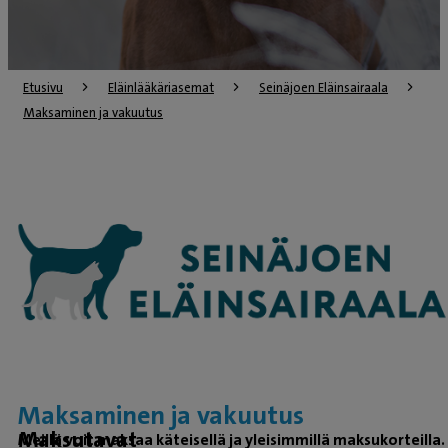
Etusivu
Eläinlääkäriasemat
Seinäjoen Eläinsairaala
Maksaminen ja vakuutus
Maksaminen ja vakuutus
Maksutavat
Meillä voit maksaa käteisellä ja yleisimmillä maksukorteilla.