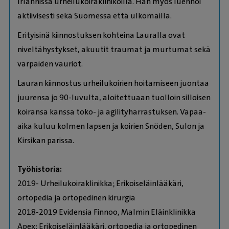
Irlannissa urheilukoiraklinikoilla. Hän myös luennoi
aktiivisesti sekä Suomessa että ulkomailla.
Erityisinä kiinnostuksen kohteina Lauralla ovat
niveltähystykset, akuutit traumat ja murtumat sekä
varpaiden vauriot.
Lauran kiinnostus urheilukoirien hoitamiseen juontaa
juurensa jo 90-luvulta, aloitettuaan tuolloin silloisen
koiransa kanssa toko- ja agilityharrastuksen. Vapaa-
aika kuluu kolmen lapsen ja koirien Snöden, Sulon ja
Kirsikan parissa.
Työhistoria:
2019- Urheilukoiraklinikka; Erikoiseläinlääkäri,
ortopedia ja ortopedinen kirurgia
2018-2019 Evidensia Finnoo, Malmin Eläinklinikka
Apex: Erikoiseläinlääkäri, ortopedia ja ortopedinen