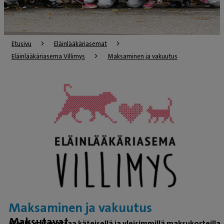
Etusivu
Eläinlääkäriasemat
Eläinlääkäriasema Villimys
Maksaminen ja vakuutus
Maksaminen ja vakuutus
Maksutavat
Meillä voit maksaa käteisellä ja yleisimmillä maksukorteilla.