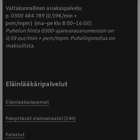
Valtakunnallinen asiakaspalvelu:
p. 0300 484 789 (0,59€/min +
pvm/mpm) (ma–pe klo 8:00–16:00)
Puhelun hinta 0300-ajanvarausnumeroon on
0,59 eur/min + pvm/mpm. Puhelinjonotus on
maksullista.
Eläinlääkäripalvelut
Eläinlääkäriasemat
Päivystävät eläinsairaalat (24h)
Palvelut