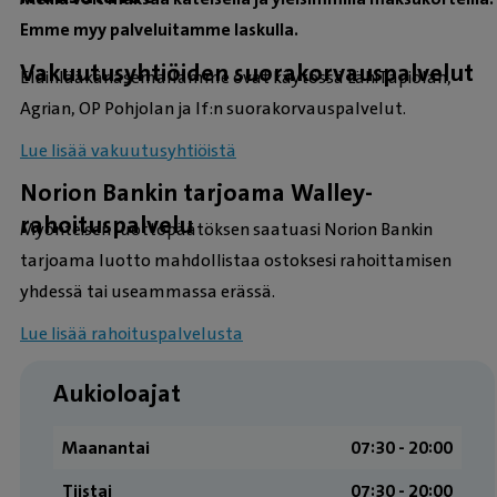
Emme myy palveluitamme laskulla.
Vakuutusyhtiöiden suorakorvauspalvelut
Eläinlääkäriasemallamme ovat käytössä LähiTapiolan,
Agrian, OP Pohjolan ja If:n suorakorvauspalvelut.
Lue lisää vakuutusyhtiöistä
Norion Bankin tarjoama Walley-
rahoituspalvelu
Myönteisen luottopäätöksen saatuasi Norion Bankin
tarjoama luotto mahdollistaa ostoksesi rahoittamisen
yhdessä tai useammassa erässä.
Lue lisää rahoituspalvelusta
Aukioloajat
Maanantai
07:30 ­- 20:00
Tiistai
07:30 ­- 20:00