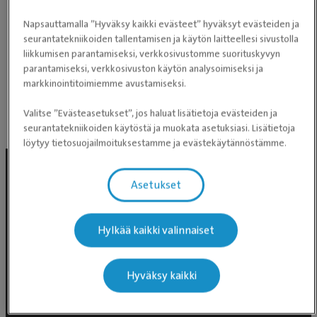
Napsauttamalla ”Hyväksy kaikki evästeet” hyväksyt evästeiden ja
seurantatekniikoiden tallentamisen ja käytön laitteellesi sivustolla
liikkumisen parantamiseksi, verkkosivustomme suorituskyvyn
parantamiseksi, verkkosivuston käytön analysoimiseksi ja
markkinointitoimiemme avustamiseksi.
Perustuen Google-arvioihin
Valitse ”Evästeasetukset”, jos haluat lisätietoja evästeiden ja
Julkaisumme Facebookissa
seurantatekniikoiden käytöstä ja muokata asetuksiasi. Lisätietoja
löytyy tietosuojailmoituksestamme ja evästekäytännöstämme.
Asetukset
Hylkää kaikki valinnaiset
Hyväksy kaikki
Evidensia Eläinlääkäripalvelut
Takomotie 1-3, 4. krs 00380 Helsinki