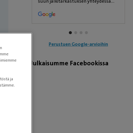
suun jälkitarkastuksen yhteydessä
hoidettiin napatyrän paleltuma.
Perustuen Google-arvioihin
en
tomme
itoimiemme
Julkaisumme Facebookissa
tynä
töstä ja
nöstämme.