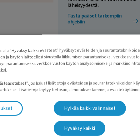
läheisyydestä.
Tästä pääset tarkempiin
ohjeisiin
alla ”Hyväksy kaikki evästeet” hyväksyt evästeiden ja seurantatekniikoid
duthan vastaanottoon saapuessasi
sen ja käytön laitteellesi sivustolla liikkumisen parantamiseksi, verkkosivus
vyn parantamiseksi, verkkosivuston käytön analysoimiseksi ja markkinoint
vastaanottoon saapuessasi ja pidähän lemmikkisi aina kytket
ksi.
ästeasetukset”, jos haluat lisätietoja evästeiden ja seurantatekniikoiden käy
etuksiasi. Lisätietoja löytyy tietosuojailmoituksestamme ja evästekäytän
rtuntojen leviämisriskiä
tukset
Hylkää kaikki valinnaiset
i yskää, oksentelua, ripulia, kuumetta, kutinaa tai muita
tuvan taudin oireita? Näissä tapauksissa tulethan ensin
Hyväksy kaikki
 ilman lemmikkiäsi.