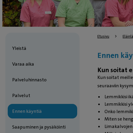
Etusivu
Eläin
Yleistä
Ennen käy
Varaa aika
Kun soitat e
Kun soitat meille
Palveluhinnasto
seuraaviin kysym
Palvelut
Lemmikkisi ik
Lemmikkisi yl
Ennen käyntiä
Onko lemmiki
Miten se heng
Limakalvojen 
Saapuminen ja pysäköinti