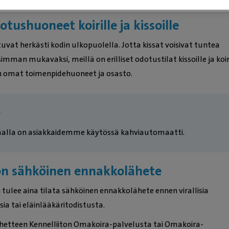
dotushuoneet koirille ja kissoille
uvat herkästi kodin ulkopuolella. Jotta kissat voisivat tuntea
mman mukavaksi, meillä on erilliset odotustilat kissoille ja koiri
 on omat toimenpidehuoneet ja osasto.
e
malla on asiakkaidemme käytössä kahviautomaatti.
ton sähköinen ennakkolähete
tulee aina tilata sähköinen ennakkolähete ennen virallisia
ia tai eläinlääkäritodistusta.
ähetteen Kennelliiton Omakoira-palvelusta tai Omakoira-