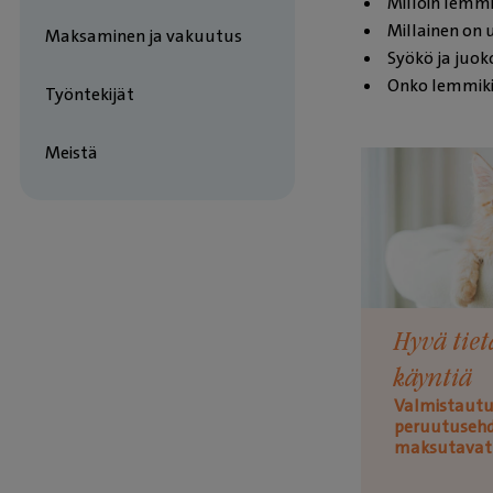
Milloin lemmik
Millainen on 
Maksaminen ja vakuutus
Syökö ja juok
Onko lemmikil
Työntekijät
Meistä
Hyvä tie
käyntiä
Valmistautu
peruutusehd
maksutavat 