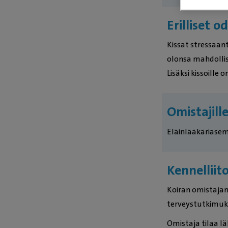
Erilliset o
Kissat stressaant
olonsa mahdollisi
Lisäksi kissoille
Omistajill
Eläinlääkäriase
Kennellii
Koiran omistajan 
terveystutkimuks
Omistaja tilaa l