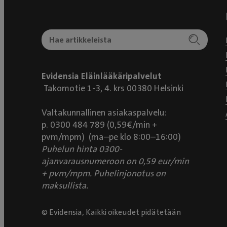
Evidensia Eläinlääkäripalvelut
Takomotie 1-3, 4. krs 00380 Helsinki
Valtakunnallinen asiakaspalvelu:
p. 0300 484 789 (0,59€/min +
pvm/mpm) (ma–pe klo 8:00–16:00)
Puhelun hinta 0300-
ajanvarausnumeroon on 0,59 eur/min
+ pvm/mpm. Puhelinjonotus on
maksullista.
© Evidensia, Kaikki oikeudet pidätetään