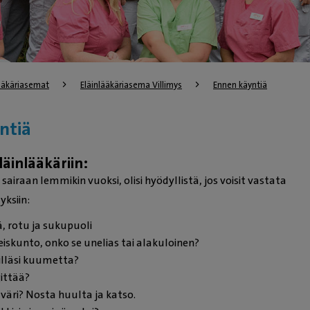
lääkäriasemat
Eläinlääkäriasema Villimys
Ennen käyntiä
ntiä
läinlääkäriin:
 sairaan lemmikin vuoksi, olisi hyödyllistä, jos voisit vastata
yksiin:
ä, rotu ja sukupuoli
eiskunto, onko se unelias tai alakuloinen?
lläsi kuumetta?
ittää?
väri? Nosta huulta ja katso.