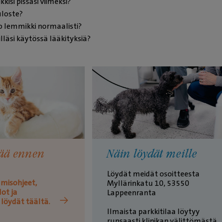
kisi pissasi viimeksi?
uloste?
o lemmikki normaalisti?
läsi käytössä lääkityksiä?
tää ennen
Näin löydät meille
★
★
Löydät meidät osoitteesta
Kati Sokura
misohjeet,
Myllärinkatu 10, 53550
ot ja
Lappeenranta
Ystävällistä,asiantuntevaa
löydät täältä.
saanut aina.
Ilmaista parkkitilaa löytyy
runsaasti klinikan välittömästä