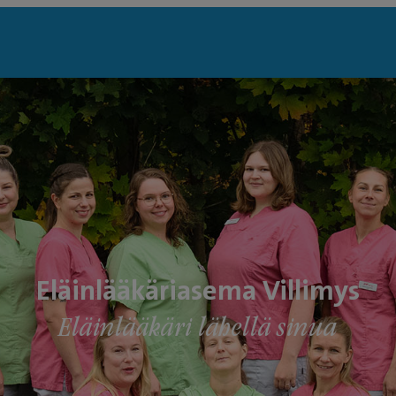
Eläinlääkäriasema Villimys
Eläinlääkäri lähellä sinua