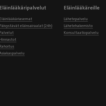
Eläinlääkäripalvelut
Eläinlääkäreille
Eläinlääkäriasemat
Lähetepalvelu
Päivystävät eläinsairaalat (24h)
Lähetehakemisto
Palvelut
Konsultaatiopalvelu
Hinnastot
Rahoitus
Asiakaspalvelu