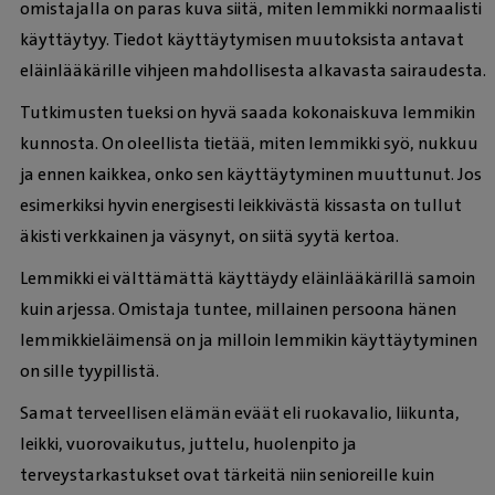
omistajalla on paras kuva siitä, miten lemmikki normaalisti
käyttäytyy. Tiedot käyttäytymisen muutoksista antavat
eläinlääkärille vihjeen mahdollisesta alkavasta sairaudesta.
Tutkimusten tueksi on hyvä saada kokonaiskuva lemmikin
kunnosta. On oleellista tietää, miten lemmikki syö, nukkuu
ja ennen kaikkea, onko sen käyttäytyminen muuttunut. Jos
esimerkiksi hyvin energisesti leikkivästä kissasta on tullut
äkisti verkkainen ja väsynyt, on siitä syytä kertoa.
Lemmikki ei välttämättä käyttäydy eläinlääkärillä samoin
kuin arjessa. Omistaja tuntee, millainen persoona hänen
lemmikkieläimensä on ja milloin lemmikin käyttäytyminen
on sille tyypillistä.
Samat terveellisen elämän eväät eli ruokavalio, liikunta,
leikki, vuorovaikutus, juttelu, huolenpito ja
terveystarkastukset ovat tärkeitä niin senioreille kuin