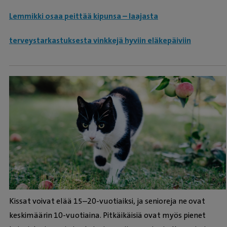
Lemmikki osaa peittää kipunsa – laajasta
terveystarkastuksesta vinkkejä hyviin eläkepäiviin
Kissat voivat elää 15–20-vuotiaiksi, ja senioreja ne ovat
keskimäärin 10-vuotiaina. Pitkäikäisiä ovat myös pienet