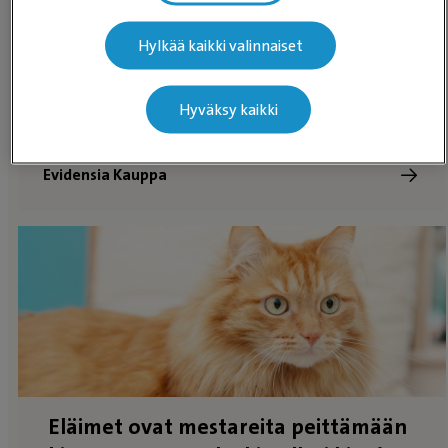
Hylkää kaikki valinnaiset
Tutustu Evidensia Kaupan
Hyväksy kaikki
valikoimaan!
Evidensia Kauppa
Eläimet ovat mestareita peittämään