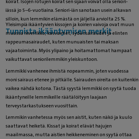
koirat. Isojen rotujen koirat sen sijaan voivat olla seniori-
iässä jo 5–6-vuotiaina. Seniori-iän sanotaan usein alkavan
silloin, kun lemmikin elämästä on jäljellä arviolta 25 %.
Yleisimpiä ikääntyvien kissojen ja koirien vaivoja ovat muun
Tunnista ikääntymisen merkit
muassa nivelrikko, kasvaimet, sydänsairaudet ja elinten
rappeumasairaudet, kuten munuaisten tai maksan
vajaatoiminta. Myös ylipaino ja hoitamattomat hampaat
vaikuttavat seniorilemmikin yleiskuntoon.
Lemmikki vanhenee ihmistä nopeammin, joten vuodessa
moni sairaus etenee jo pitkälle. Sairauden oireita on kuitenkin
vaikea nähdä kotona. Tästä syystä lemmikki on syytä tuoda
ikääntyneille lemmikeille räätälöityyn laajaan
terveystarkastukseen vuosittain.
Lemmikin vanhetessa myös sen aistit, kuten näkö ja kuulo
saattavat heiketä. Kissat ja koirat elävät hajujen
maailmassa, mutta aistien heikkeneminen on syytä ottaa