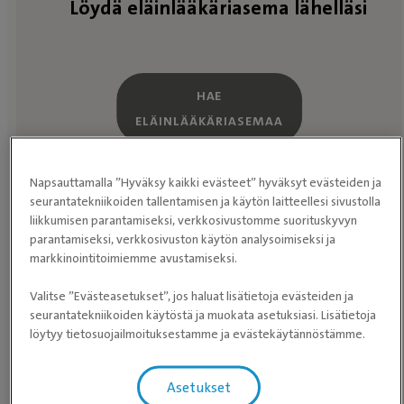
Löydä eläinlääkäriasema lähelläsi
HAE
ELÄINLÄÄKÄRIASEMAA
Napsauttamalla ”Hyväksy kaikki evästeet” hyväksyt evästeiden ja
seurantatekniikoiden tallentamisen ja käytön laitteellesi sivustolla
liikkumisen parantamiseksi, verkkosivustomme suorituskyvyn
Etkö halua jakaa sijaintiasi kanssamme? Selaa
parantamiseksi, verkkosivuston käytön analysoimiseksi ja
eläinlääkäriasemia
sen sijaan.
markkinointitoimiemme avustamiseksi.
Valitse ”Evästeasetukset”, jos haluat lisätietoja evästeiden ja
seurantatekniikoiden käytöstä ja muokata asetuksiasi. Lisätietoja
löytyy tietosuojailmoituksestamme ja evästekäytännöstämme.
Asetukset