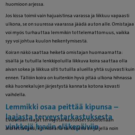
huomioon arjessa.
Jos kissa toimii vain hajuaistinsa varassa ja liikkuu vapaasti
ulkona, se on suuressa vaarassa jäädä auton alle. Omistajaa
voi myös turhauttaa lemmikin tottelemattomuus, vaikka
syy voi johtua kuulon heikentymisestä.
Koiran näkö saattaa heiketä omistajan huomaamatta:
sisällä ja tutuilla lenkkipoluilla liikkuva koira saattaa olla
aivan sokea ja liikkua silti tutuilla alueilla yhtä sujuvasti kuin
ennen. Tällöin koira on kuitenkin hyvä pitää ulkona hihnassa
eikä huonekalujen järjestystä kannata kotona kovasti
vaihdella.
Lemmikki osaa peittää kipunsa –
laajasta terveystarkastuksesta
Evidensian laajat terveystarkastukset suositellaan
vinkkejä hyviin eläkepäiviin
aloitettavaksi, kun koiralla tai kissalla on jäljellä noin