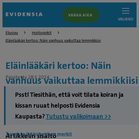
VARAA AIKA
VALIKKO
Etusivu
Hoitovinkit
Eläinlääkäri kertoo: Näin vanhuus vaikuttaa lemmikkiisi
Eläinlääkäri kertoo: Näin
Päivitetty 28.5.2024
vanhuus vaikuttaa lemmikkiisi
Psst! Tiesithän, että voit tilata koiran ja
kissan ruuat helposti Evidensia
Kaupasta?
Tutustu valikoimaan >>
Tunnista ikääntymisen merkit
Artikkelin sisältö