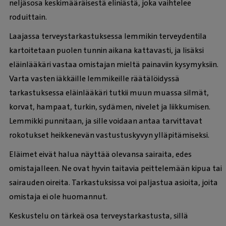
neljäsosa keskimääräisestä eliniästä, joka vaihtelee
roduittain.
Laajassa terveystarkastuksessa lemmikin terveydentila
kartoitetaan puolen tunnin aikana kattavasti, ja lisäksi
eläinlääkäri vastaa omistajan mieltä painaviin kysymyksiin.
Varta vasten iäkkäille lemmikeille räätälöidyssä
tarkastuksessa eläinlääkäri tutkii muun muassa silmät,
korvat, hampaat, turkin, sydämen, nivelet ja liikkumisen.
Lemmikki punnitaan, ja sille voidaan antaa tarvittavat
rokotukset heikkenevän vastustuskyvyn ylläpitämiseksi.
Eläimet eivät halua näyttää olevansa sairaita, edes
omistajalleen. Ne ovat hyvin taitavia peittelemään kipua tai
sairauden oireita. Tarkastuksissa voi paljastua asioita, joita
omistaja ei ole huomannut.
Keskustelu on tärkeä osa terveystarkastusta, sillä