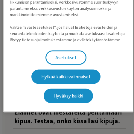
liikkumisen parantamiseksi, verkkosivustomme suorituskyvyn
parantamiseksi, verkkosivuston käytön analysoimiseksi ja
markkinointitoimiemme avustamiseksi.
Valitse ”Evästeasetukset”, jos haluat lisätietoja evästeiden ja
Etkö halua jakaa sijaintiasi kanssamme? Selaa
seurantatekniikoiden käytöstä ja muokata asetuksiasi. Lisätietoja
eläinlääkäriasemia
sen sijaan.
löytyy tietosuojailmoituksestamme ja evästekäytännöstämme.
Asetukset
Hylkää kaikki valinnaiset
Hyväksy kaikki
Eläimet ovat mestareita peittämään
kipua. Testaa, onko kissallasi kipuja.