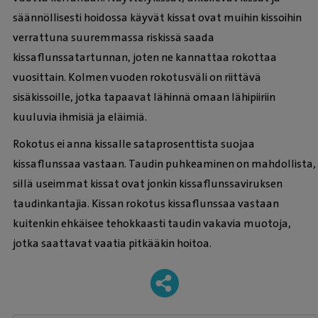
säännöllisesti hoidossa käyvät kissat ovat muihin kissoihin
verrattuna suuremmassa riskissä saada
kissaflunssatartunnan, joten ne kannattaa rokottaa
vuosittain. Kolmen vuoden rokotusväli on riittävä
sisäkissoille, jotka tapaavat lähinnä omaan lähipiiriin
kuuluvia ihmisiä ja eläimiä.
Rokotus ei anna kissalle sataprosenttista suojaa
kissaflunssaa vastaan. Taudin puhkeaminen on mahdollista,
sillä useimmat kissat ovat jonkin kissaflunssaviruksen
taudinkantajia. Kissan rokotus kissaflunssaa vastaan
kuitenkin ehkäisee tehokkaasti taudin vakavia muotoja,
jotka saattavat vaatia pitkääkin hoitoa.
-