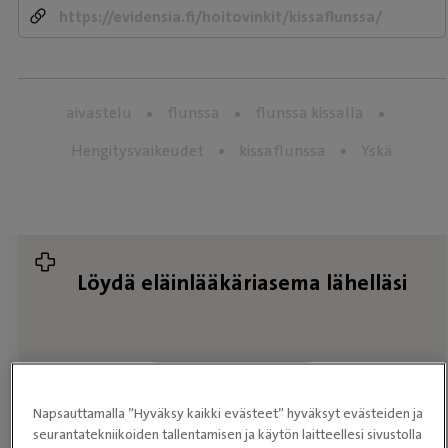
aivastelu
flunssa
flunssa kissalla
Hengitysvaikeudet
kissaflunssa
Yskä
Löydä eläinlääkäriasema lähelläsi
HAE
Napsauttamalla ”Hyväksy kaikki evästeet” hyväksyt evästeiden ja
ELÄINLÄÄKÄRIASEMAA
seurantatekniikoiden tallentamisen ja käytön laitteellesi sivustolla