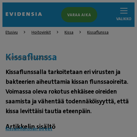
VARAA AIKA
VALIKKO
Etusivu
Hoitovinkit
Kissa
Kissaflunssa
Kissaflunssa
Päivitetty 10.6.2026
Kissaflunssalla tarkoitetaan eri virusten ja
bakteerien aiheuttamia kissan flunssaoireita.
Voimassa oleva rokotus ehkäisee oireiden
saamista ja vähentää todennäköisyyttä, että
kissa levittäisi tautia eteenpäin.
Artikkelin sisältö
Kissanflunssan oireet