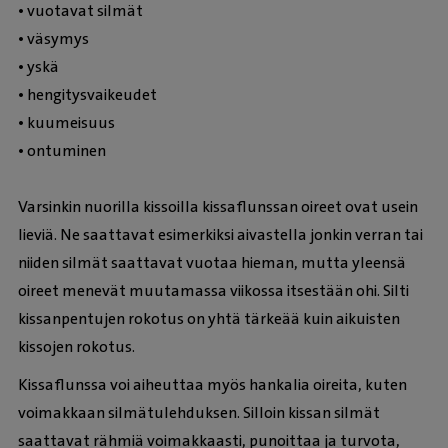
• vuotavat silmät
• väsymys
• yskä
• hengitysvaikeudet
• kuumeisuus
• ontuminen
Varsinkin nuorilla kissoilla kissaflunssan oireet ovat usein
lieviä. Ne saattavat esimerkiksi aivastella jonkin verran tai
niiden silmät saattavat vuotaa hieman, mutta yleensä
oireet menevät muutamassa viikossa itsestään ohi. Silti
kissanpentujen rokotus on yhtä tärkeää kuin aikuisten
kissojen rokotus.
Kissaflunssa voi aiheuttaa myös hankalia oireita, kuten
voimakkaan silmätulehduksen. Silloin kissan silmät
saattavat rähmiä voimakkaasti, punoittaa ja turvota,