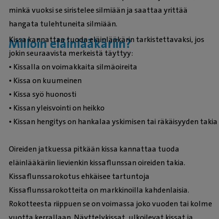
minkä vuoksi se siristelee silmiään ja saattaa yrittää
hangata tulehtuneita silmiään.
Kissa kannattaa tuoda eläinlääkärin tarkistettavaksi, jos
Milloin eläinlääkäriin?
jokin seuraavista merkeistä täyttyy:
• Kissalla on voimakkaita silmäoireita
• Kissa on kuumeinen
• Kissa syö huonosti
• Kissan yleisvointi on heikko
• Kissan hengitys on hankalaa yskimisen tai räkäisyyden takia
Oireiden jatkuessa pitkään kissa kannattaa tuoda
eläinlääkäriin lievienkin kissaflunssan oireiden takia.
Kissaflunssarokotus ehkäisee tartuntoja
Kissaflunssarokotteita on markkinoilla kahdenlaisia.
Rokotteesta riippuen se on voimassa joko vuoden tai kolme
vuotta kerrallaan. Näyttelykissat, ulkoilevat kissat ja