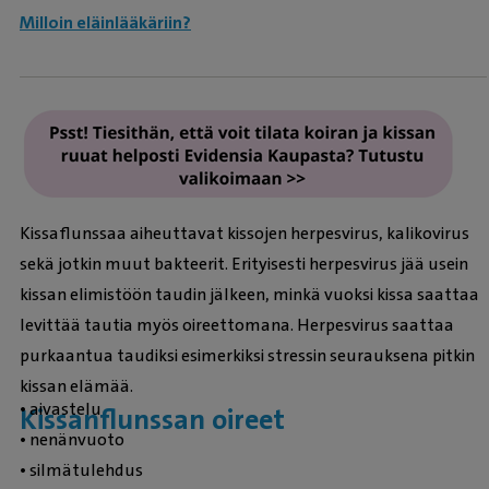
Milloin eläinlääkäriin?
Kissaflunssaa aiheuttavat kissojen herpesvirus, kalikovirus
sekä jotkin muut bakteerit. Erityisesti herpesvirus jää usein
kissan elimistöön taudin jälkeen, minkä vuoksi kissa saattaa
levittää tautia myös oireettomana. Herpesvirus saattaa
purkaantua taudiksi esimerkiksi stressin seurauksena pitkin
kissan elämää.
• aivastelu
Kissanflunssan oireet
• nenänvuoto
• silmätulehdus