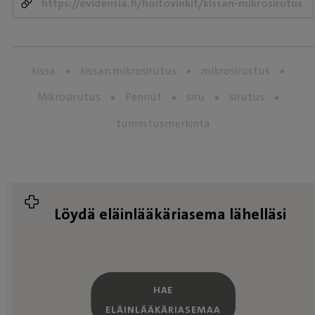
kissa
kissan mikrosirutus
mikrosirustus
Mikrosirutus
Pennut
siru
sirutus
tunnistusmerkintä
Löydä eläinlääkäriasema lähelläsi
HAE
ELÄINLÄÄKÄRIASEMAA