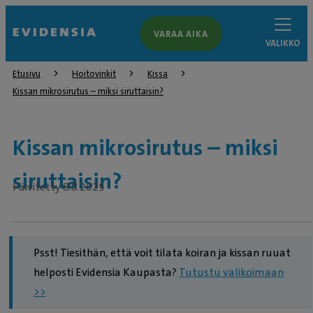
VARAA AIKA
VALIKKO
Etusivu
Hoitovinkit
Kissa
Kissan mikrosirutus – miksi siruttaisin?
Kissan mikrosirutus – miksi
siruttaisin?
Päivitetty 8.8.2025
Psst! Tiesithän, että voit tilata koiran ja kissan ruuat
helposti Evidensia Kaupasta?
Tutustu valikoimaan
>>