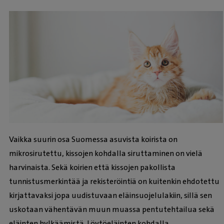
Vaikka suurin osa Suomessa asuvista koirista on
mikrosirutettu, kissojen kohdalla siruttaminen on vielä
harvinaista. Sekä koirien että kissojen pakollista
tunnistusmerkintää ja rekisteröintiä on kuitenkin ehdotettu
kirjattavaksi jopa uudistuvaan eläinsuojelulakiin, sillä sen
uskotaan vähentävän muun muassa pentutehtailua sekä
eläinten hylkäämistä. Löytöeläinten kohdalla