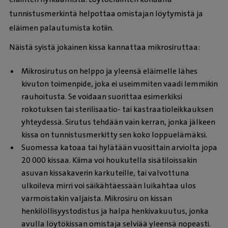
tunnistusmerkintä helpottaa omistajan löytymistä ja
eläimen palautumista kotiin.
Näistä syistä jokainen kissa kannattaa mikrosiruttaa:
Mikrosirutus on helppo ja yleensä eläimelle lähes
kivuton toimenpide, joka ei useimmiten vaadi lemmikin
rauhoitusta. Se voidaan suorittaa esimerkiksi
rokotuksen tai sterilisaatio- tai kastraatioleikkauksen
yhteydessä. Sirutus tehdään vain kerran, jonka jälkeen
kissa on tunnistusmerkitty sen koko loppuelämäksi.
Suomessa katoaa tai hylätään vuosittain arviolta jopa
20 000 kissaa. Kiima voi houkutella sisätiloissakin
asuvan kissakaverin karkuteille, tai valvottuna
ulkoileva mirri voi säikähtäessään luikahtaa ulos
varmoistakin valjaista. Mikrosiru on kissan
henkilöllisyystodistus ja halpa henkivakuutus, jonka
avulla löytökissan omistaja selviää yleensä nopeasti.