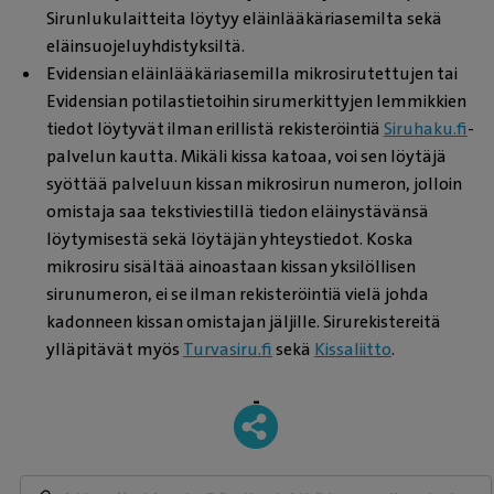
Sirunlukulaitteita löytyy eläinlääkäriasemilta sekä
eläinsuojeluyhdistyksiltä.
Evidensian eläinlääkäriasemilla mikrosirutettujen tai
Evidensian potilastietoihin sirumerkittyjen lemmikkien
tiedot löytyvät ilman erillistä rekisteröintiä
Siruhaku.fi
-
palvelun kautta. Mikäli kissa katoaa, voi sen löytäjä
syöttää palveluun kissan mikrosirun numeron, jolloin
omistaja saa tekstiviestillä tiedon eläinystävänsä
löytymisestä sekä löytäjän yhteystiedot. Koska
mikrosiru sisältää ainoastaan kissan yksilöllisen
sirunumeron, ei se ilman rekisteröintiä vielä johda
kadonneen kissan omistajan jäljille. Sirurekistereitä
ylläpitävät myös
Turvasiru.fi
sekä
Kissaliitto
.
-