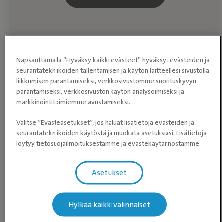
Etkö halua jakaa sijaintiasi kanssamme? Selaa
Napsauttamalla ”Hyväksy kaikki evästeet” hyväksyt evästeiden ja
seurantatekniikoiden tallentamisen ja käytön laitteellesi sivustolla
eläinlääkäriasemia
sen sijaan.
liikkumisen parantamiseksi, verkkosivustomme suorituskyvyn
parantamiseksi, verkkosivuston käytön analysoimiseksi ja
markkinointitoimiemme avustamiseksi.
Valitse ”Evästeasetukset”, jos haluat lisätietoja evästeiden ja
seurantatekniikoiden käytöstä ja muokata asetuksiasi. Lisätietoja
löytyy tietosuojailmoituksestamme ja evästekäytännöstämme.
Asetukset
Eläimet ovat mestareita peittämään
Hylkää kaikki valinnaiset
kipua. Testaa, onko kissallasi kipuja.