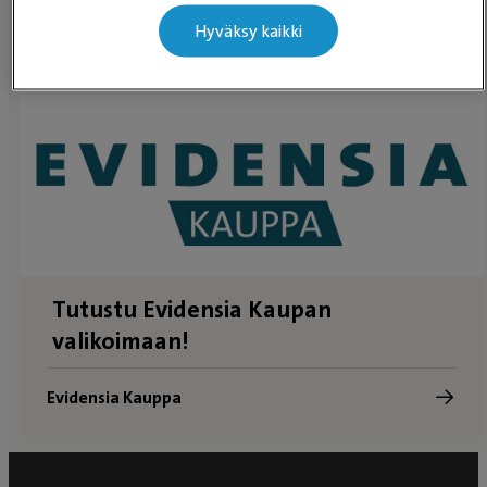
Hyväksy kaikki
Kipukysely
Tutustu Evidensia Kaupan
valikoimaan!
Evidensia Kauppa