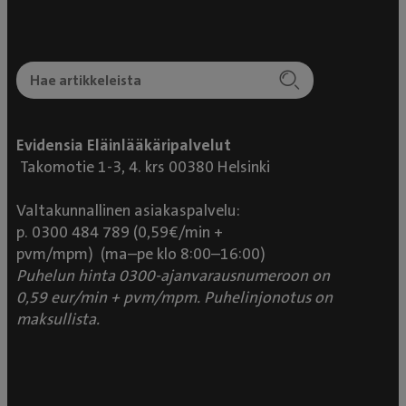
Evidensia Eläinlääkäripalvelut
Takomotie 1-3, 4. krs 00380 Helsinki
Valtakunnallinen asiakaspalvelu:
p. 0300 484 789 (0,59€/min +
pvm/mpm) (ma–pe klo 8:00–16:00)
Puhelun hinta 0300-ajanvarausnumeroon on
0,59 eur/min + pvm/mpm. Puhelinjonotus on
maksullista.