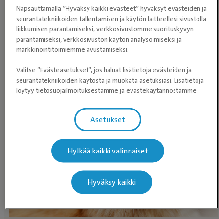
Napsauttamalla ”Hyväksy kaikki evästeet” hyväksyt evästeiden ja
HAE
seurantatekniikoiden tallentamisen ja käytön laitteellesi sivustolla
liikkumisen parantamiseksi, verkkosivustomme suorituskyvyn
ELÄINLÄÄKÄRIASEMAA
parantamiseksi, verkkosivuston käytön analysoimiseksi ja
markkinointitoimiemme avustamiseksi.
Valitse ”Evästeasetukset”, jos haluat lisätietoja evästeiden ja
seurantatekniikoiden käytöstä ja muokata asetuksiasi. Lisätietoja
löytyy tietosuojailmoituksestamme ja evästekäytännöstämme.
Etkö halua jakaa sijaintiasi kanssamme? Selaa
eläinlääkäriasemia
sen sijaan.
Asetukset
Hylkää kaikki valinnaiset
Hyväksy kaikki