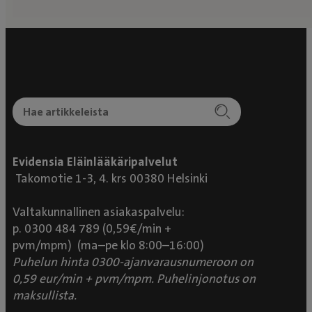
Evidensia Eläinlääkäripalvelut
Takomotie 1-3, 4. krs 00380 Helsinki
Valtakunnallinen asiakaspalvelu:
p. 0300 484 789 (0,59€/min +
pvm/mpm) (ma–pe klo 8:00–16:00)
Puhelun hinta 0300-ajanvarausnumeroon on
0,59 eur/min + pvm/mpm. Puhelinjonotus on
maksullista.