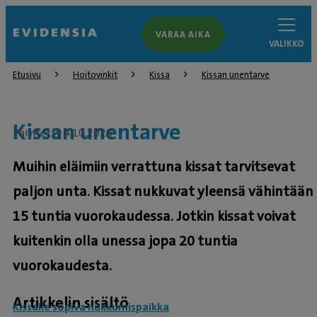
VARAA AIKA
VALIKKO
Etusivu
Hoitovinkit
Kissa
Kissan unentarve
Kissan unentarve
Päivitetty 4.10.2024
Muihin eläimiin verrattuna kissat tarvitsevat
paljon unta. Kissat nukkuvat yleensä vähintään
15 tuntia vuorokaudessa. Jotkin kissat voivat
kuitenkin olla unessa jopa 20 tuntia
vuorokaudesta.
Artikkelin sisältö
Kissalle sopiva nukkumispaikka