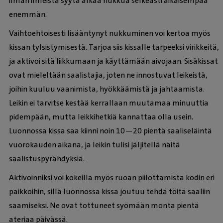
ilman ilmeistä syytä alkaa nukkua selkeästi aikaisempaa
enemmän.
Vaihtoehtoisesti lisääntynyt nukkuminen voi kertoa myös
kissan tylsistymisestä. Tarjoa siis kissalle tarpeeksi virikkeitä,
ja aktivoi sitä liikkumaan ja käyttämään aivojaan. Sisäkissat
ovat mieleltään saalistajia, joten ne innostuvat leikeistä,
joihin kuuluu vaanimista, hyökkäämistä ja jahtaamista.
Leikin ei tarvitse kestää kerrallaan muutamaa minuuttia
pidempään, mutta leikkihetkiä kannattaa olla usein.
Luonnossa kissa saa kiinni noin 10—20 pientä saaliseläintä
vuorokauden aikana, ja leikin tulisi jäljitellä näitä
saalistuspyrähdyksiä.
Aktivoinniksi voi kokeilla myös ruoan piilottamista kodin eri
paikkoihin, sillä luonnossa kissa joutuu tehdä töitä saaliin
saamiseksi. Ne ovat tottuneet syömään monta pientä
ateriaa päivässä.