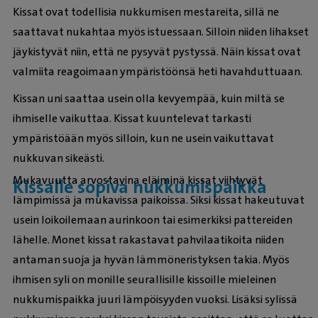
Kissat ovat todellisia nukkumisen mestareita, sillä ne
saattavat nukahtaa myös istuessaan. Silloin niiden lihakset
jäykistyvät niin, että ne pysyvät pystyssä. Näin kissat ovat
valmiita reagoimaan ympäristöönsä heti havahduttuaan.
Kissan uni saattaa usein olla kevyempää, kuin miltä se
ihmiselle vaikuttaa. Kissat kuuntelevat tarkasti
ympäristöään myös silloin, kun ne usein vaikuttavat
nukkuvan sikeästi.
Mukavuutta arvostavina eläiminä kissat viihtyvät
Kissalle sopiva nukkumispaikka
lämpimissä ja mukavissa paikoissa. Siksi kissat hakeutuvat
usein loikoilemaan aurinkoon tai esimerkiksi pattereiden
lähelle. Monet kissat rakastavat pahvilaatikoita niiden
antaman suoja ja hyvän lämmöneristyksen takia. Myös
ihmisen syli on monille seurallisille kissoille mieleinen
nukkumispaikka juuri lämpöisyyden vuoksi. Lisäksi sylissä