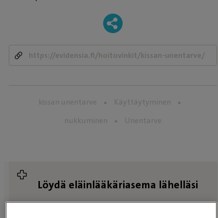
-
kissan unentarve
Käyttäytyminen
nukkuminen
Unentarve
Löydä eläinlääkäriasema lähelläsi