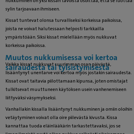
nukkuminen on yksi kissan tavoista osoittaa, että se luottaa
sylin tarjoavaan ihmiseen.
Kissat tuntevat olonsa turvalliseksi korkeissa paikoissa,
joista ne voivat halutessaan helposti tarkkailla
ympäristöään. Siksi kissat mielellään myös nukkuvat
korkeissa paikoissa.
Muutos nukkumisessa voi kertoa
Vaikka kissat nukkuvat suurimman osan päivästä,
sairaudesta tai tylsistymisestä
lisääntynyt unentarve voi kertoa myös jostakin sairaudesta.
Kissat ovat taitavia piilottamaan kipunsa, joten omistajat
tulkitsevat muuttuneen käytöksen usein vanhenemiseen
liittyväksi väsymykseksi.
Vanhallakin kissalla lisääntynyt nukkuminen ja omiin oloihin
vetäytyminen voivat olla oire piilevästä kivusta. Kissa
kannattaa tuoda eläinlääkärin tarkastettavaksi, jos se