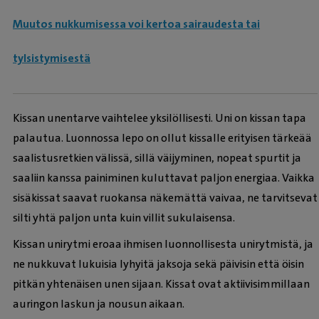
Muutos nukkumisessa voi kertoa sairaudesta tai
tylsistymisestä
Kissan unentarve vaihtelee yksilöllisesti. Uni on kissan tapa
palautua. Luonnossa lepo on ollut kissalle erityisen tärkeää
saalistusretkien välissä, sillä väijyminen, nopeat spurtit ja
saaliin kanssa painiminen kuluttavat paljon energiaa. Vaikka
sisäkissat saavat ruokansa näkemättä vaivaa, ne tarvitsevat
silti yhtä paljon unta kuin villit sukulaisensa.
Kissan unirytmi eroaa ihmisen luonnollisesta unirytmistä, ja
ne nukkuvat lukuisia lyhyitä jaksoja sekä päivisin että öisin
pitkän yhtenäisen unen sijaan. Kissat ovat aktiivisimmillaan
auringon laskun ja nousun aikaan.