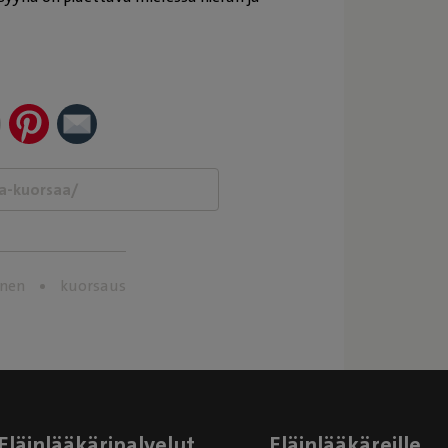
nen
kuorsaus
Eläinlääkäripalvelut
Eläinlääkäreille