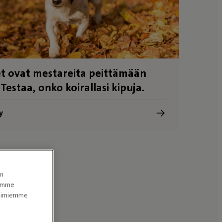
t ovat mestareita peittämään
 Testaa, onko koirallasi kipuja.
y
en
tomme
itoimiemme