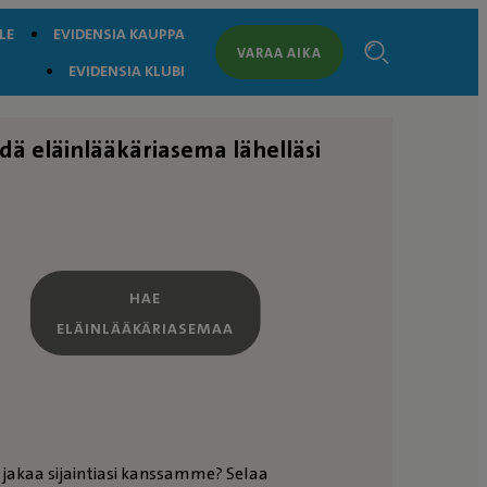
LE
EVIDENSIA KAUPPA
VARAA AIKA
EVIDENSIA KLUBI
dä eläinlääkäriasema lähelläsi
HAE
ELÄINLÄÄKÄRIASEMAA
 jakaa sijaintiasi kanssamme? Selaa