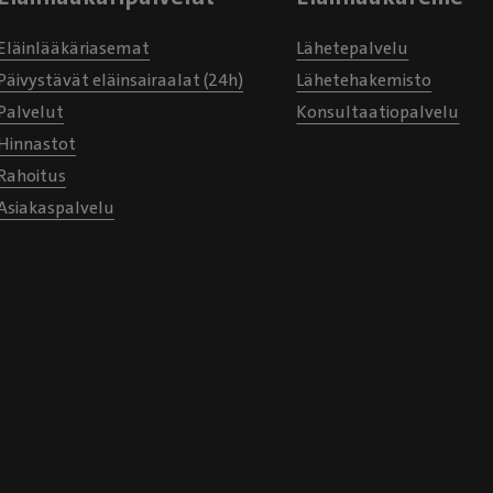
Eläinlääkäriasemat
Lähetepalvelu
Päivystävät eläinsairaalat (24h)
Lähetehakemisto
Palvelut
Konsultaatiopalvelu
Hinnastot
Rahoitus
Asiakaspalvelu