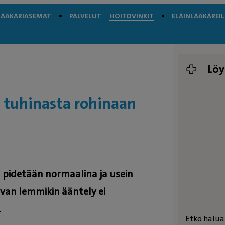
LÄÄKÄRIASEMAT
PALVELUT
HOITOVINKIT
ELÄINLÄÄKÄREIL
Löy
 tuhinasta rohinaan
 pidetään normaalina ja usein
van lemmikin ääntely ei
.
Etkö halua