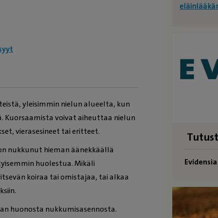
eläinlääkä
syyt
istä, yleisimmin nielun alueelta, kun
ä. Kuorsaamista voivat aiheuttaa nielun
et, vierasesineet tai eritteet.
Tutust
a on nukkunut hieman äänekkäällä
Evidensi
ityisemmin huolestua. Mikäli
sevän koiraa tai omistajaa, tai alkaa
siin.
oiran huonosta nukkumisasennosta.