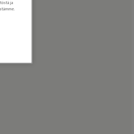
töstä ja
nöstämme.