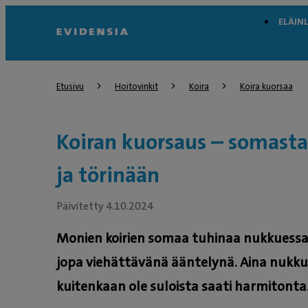
ELÄIN
Etusivu
Hoitovinkit
Koira
Koira kuorsaa
Koiran kuorsaus – somasta
ja törinään
Päivitetty 4.10.2024
Monien koirien somaa tuhinaa nukkuessa
jopa viehättävänä ääntelynä. Aina nukku
kuitenkaan ole suloista saati harmitonta