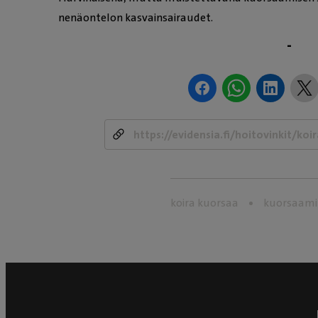
nenäontelon kasvainsairaudet.
-
koira kuorsaa
kuorsaami