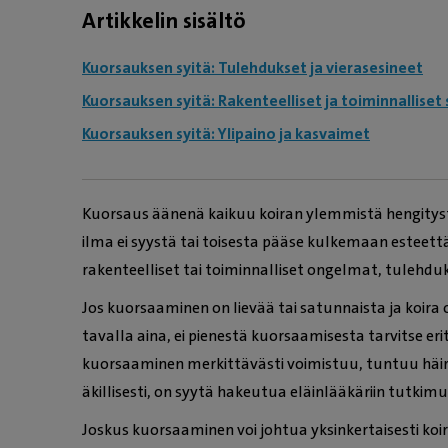
Artikkelin sisältö
Kuorsauksen syitä: Tulehdukset ja vierasesineet
Kuorsauksen syitä: Rakenteelliset ja toiminnalliset 
Kuorsauksen syitä: Ylipaino ja kasvaimet
Kuorsaus äänenä kaikuu koiran ylemmistä hengityste
ilma ei syystä tai toisesta pääse kulkemaan esteett
rakenteelliset tai toiminnalliset ongelmat, tulehduks
Jos kuorsaaminen on lievää tai satunnaista ja koir
tavalla aina, ei pienestä kuorsaamisesta tarvitse er
kuorsaaminen merkittävästi voimistuu, tuntuu häirit
äkillisesti, on syytä hakeutua eläinlääkäriin tutkimuk
Joskus kuorsaaminen voi johtua yksinkertaisesti k