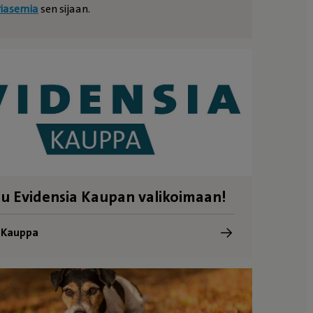
riasemia
sen sijaan.
u Evidensia Kaupan valikoimaan!
a Kauppa