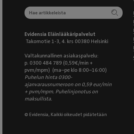
Evidensia Eläinlääkäripalvelut
Takomotie 1-3, 4. krs 00380 Helsinki
Valtakunnallinen asiakaspalvelu:
p. 0300 484 789 (0,59€/min +
pvm/mpm) (ma–pe klo 8:00–16:00)
Puhelun hinta 0300-
ajanvarausnumeroon on 0,59 eur/min
+ pvm/mpm. Puhelinjonotus on
maksullista.
© Evidensia, Kaikki oikeudet pidätetään