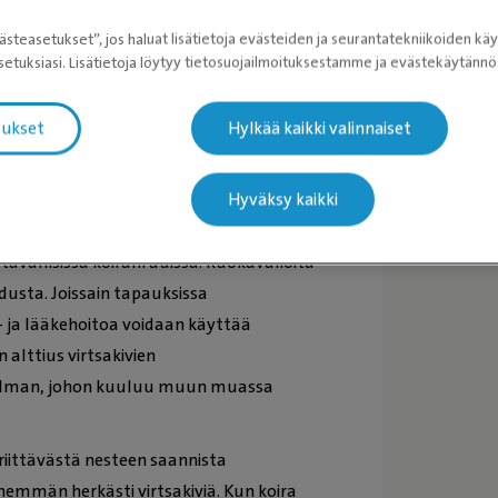
in virtsakiviin. Leikkaushoito sen sijaan
ästeasetukset”, jos haluat lisätietoja evästeiden ja seurantatekniikoiden käy
.
etuksiasi. Lisätietoja löytyy tietosuojailmoituksestamme ja evästekäytän
an saada katetroimalla työnnettyä
tukset
Hylkää kaikki valinnaiset
 esteettä.
Hyväksy kaikki
ruokia
, joissa voi olla esimerkiksi
avallisissa koiranruuissa. Ruokavalioita
aadusta. Joissain tapauksissa
- ja lääkehoitoa voidaan käyttää
 alttius virtsakivien
nnitelman, johon kuuluu muun muassa
riittävästä nesteen saannista
hemmän herkästi virtsakiviä. Kun koira