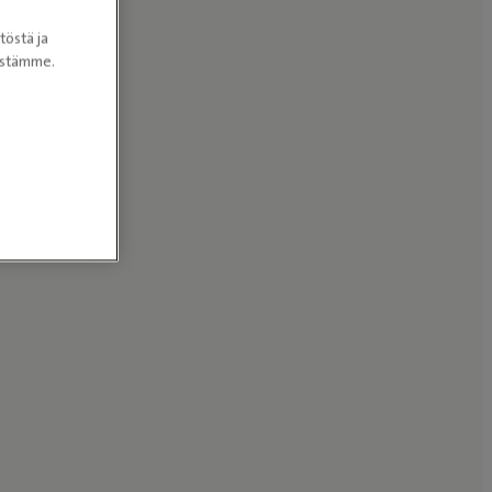
töstä ja
nöstämme.