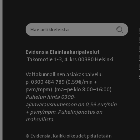
Evidensia Eläinlääkäripalvelut
Takomotie 1-3, 4. krs 00380 Helsinki
Valtakunnallinen asiakaspalvelu:
p. 0300 484 789 (0,59€/min +
pvm/mpm) (ma–pe klo 8:00–16:00)
Puhelun hinta 0300-
ajanvarausnumeroon on 0,59 eur/min
+ pvm/mpm. Puhelinjonotus on
maksullista.
© Evidensia, Kaikki oikeudet pidätetään