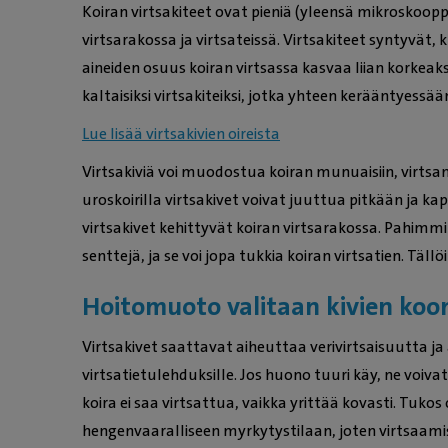
Koiran virtsakiteet ovat pieniä (yleensä mikroskoopp
virtsarakossa ja virtsateissä. Virtsakiteet syntyvät
aineiden osuus koiran virtsassa kasvaa liian korkeaks
kaltaisiksi virtsakiteiksi, jotka yhteen kerääntyessä
Lue lisää virtsakivien oireista
Virtsakiviä voi muodostua koiran munuaisiin, virtsanj
uroskoirilla virtsakivet voivat juuttua pitkään ja k
virtsakivet kehittyvät koiran virtsarakossa. Pahimmil
senttejä, ja se voi jopa tukkia koiran virtsatien. Tällö
Hoitomuoto valitaan kivien koo
Virtsakivet saattavat aiheuttaa verivirtsaisuutta ja 
virtsatietulehduksille. Jos huono tuuri käy, ne voiva
koira ei saa virtsattua, vaikka yrittää kovasti. Tukos
hengenvaaralliseen myrkytystilaan, joten virtsaamis