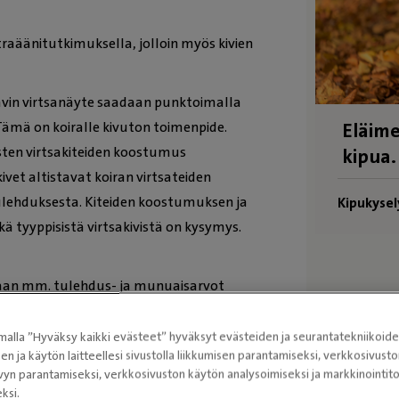
traäänitutkimuksella, jolloin myös kivien
avin virtsanäyte saadaan punktoimalla
Tämä on koiralle kivuton toimenpide.
Eläime
isten virtsakiteiden koostumus
kipua.
akivet altistavat koiran virtsateiden
tulehduksesta. Kiteiden koostumuksen ja
Kipukysel
kä tyyppisistä virtsakivistä on kysymys.
itaan mm. tulehdus- ja munuaisarvot
alla ”Hyväksy kaikki evästeet” hyväksyt evästeiden ja seurantatekniikoid
pin sekä koiran kunnon mukaan. Kiviä
sen ja käytön laitteellesi sivustolla liikkumisen parantamiseksi, verkkosivus
n narttukoirilla, joilla on lyhyt ja leveä
vyn parantamiseksi, verkkosivuston käytön analysoimiseksi ja markkinoint
ksi.
ös liuottaa pois erikoisruokavaliolla,