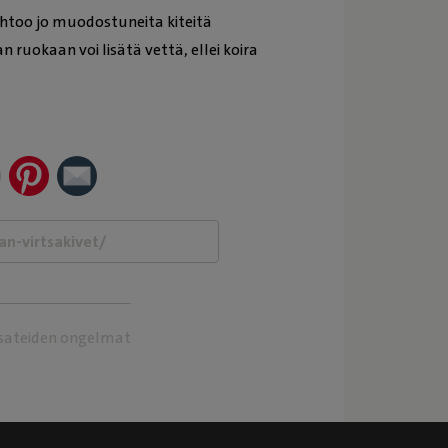
too jo muodostuneita kiteitä
n ruokaan voi lisätä vettä, ellei koira
tsateiden ongelmat