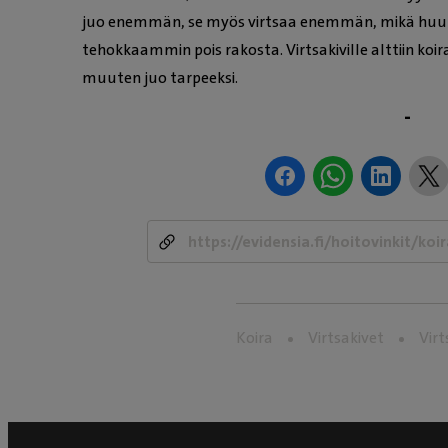
juo enemmän, se myös virtsaa enemmän, mikä huuh
tehokkaammin pois rakosta. Virtsakiville alttiin koira
muuten juo tarpeeksi.
-
Koira
Virtsakivet
Vir