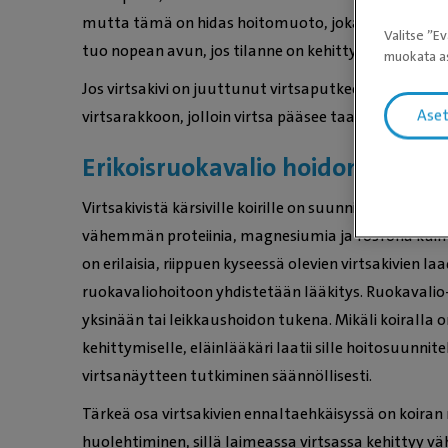
mutta tämä on hidas hoitomuoto, joka ei tehoa kaikki
Valitse ”Ev
tuo nopean avun, jos tilanne on kehittynyt akuutiksi
muokata as
Jos virtsakivi on juuttunut virtsaputkeen, se voida
Ase
virtsarakkoon, jolloin virtsa pääsee taas kulkemaan
Erikoisruokavalio hoidon tukena
Virtsakivistä kärsiville koirille on suunniteltu
erikois
vähemmän proteiinia, magnesiumia ja fosforia kuin t
on erilaisia, riippuen kyseessä olevien virtsakivien l
ruokavaliohoitoon yhdistetään lääkitys. Ruokavalio
yksinään tai leikkaushoidon tukena. Mikäli koiralla on
kehittymiselle, eläinlääkäri laatii sille hoitosuu
virtsanäytteen tutkiminen säännöllisesti.
Tärkeä osa virtsakivien ennaltaehkäisyssä on koiran 
huolehtiminen, sillä laimeassa virtsassa kehittyy vä