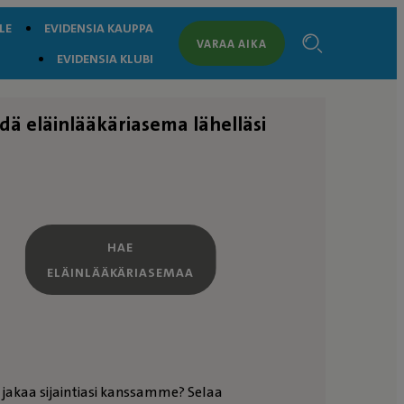
LE
EVIDENSIA KAUPPA
VARAA AIKA
EVIDENSIA KLUBI
dä eläinlääkäriasema lähelläsi
HAE
ELÄINLÄÄKÄRIASEMAA
 jakaa sijaintiasi kanssamme? Selaa