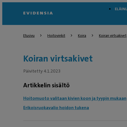
ELÄIN
Etusivu
Hoitovinkit
Koira
Koiran virtsakivet
Koiran virtsakivet
Päivitetty 4.1.2023
Artikkelin sisältö
Hoitomuoto valitaan kivien koon ja tyypin mukaan
Erikoisruokavalio hoidon tukena