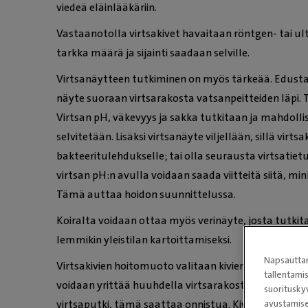
viedeä eläinlääkäriin.
Vastaanotolla virtsakivet havaitaan röntgen- tai ul
tarkka määrä ja sijainti saadaan selville.
Virtsanäytteen tutkiminen on myös tärkeää. Edust
näyte suoraan virtsarakosta vatsanpeitteiden läpi. 
Virtsan pH, väkevyys ja sakka tutkitaan ja mahdoll
selvitetään. Lisäksi virtsanäyte viljellään, sillä virts
bakteeritulehdukselle; tai olla seurausta virtsatie
virtsan pH:n avulla voidaan saada viitteitä siitä, min
Tämä auttaa hoidon suunnittelussa.
Koiralta voidaan ottaa myös verinäyte, josta tutk
lemmikin yleistilan kartoittamiseksi.
Napsauttam
Virtsakivien hoitomuoto valitaan kivien koon ja tyy
tallentami
voidaan yrittää huuhdella virtsarakosta pois ja etenki
suoritusky
avustamise
virtsaputki, tämä saattaa onnistua. Kiviä voidaan my