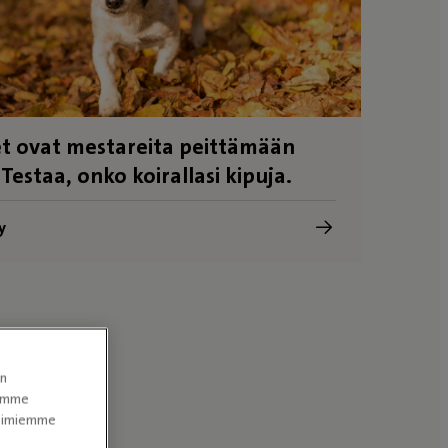
t ovat mestareita peittämään
 Testaa, onko koirallasi kipuja.
y
en
tomme
itoimiemme