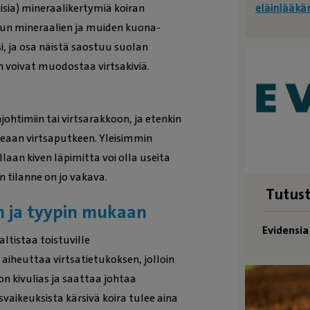
isia) mineraalikertymiä koiran
eläinlääkä
, kun mineraalien ja muiden kuona-
i, ja osa näistä saostuu suolan
än voivat muodostaa virtsakiviä.
ohtimiin tai virtsarakkoon, ja etenkin
apeaan virtsaputkeen. Yleisimmin
laan kiven läpimitta voi olla useita
in tilanne on jo vakava.
Tutust
n ja tyypin mukaan
Evidensi
altistaa toistuville
t aiheuttaa virtsatietukoksen, jolloin
 on kivulias ja saattaa johtaa
vaikeuksista kärsivä koira tulee aina