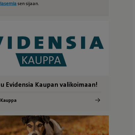
riasemia
sen sijaan.
u Evidensia Kaupan valikoimaan!
a Kauppa