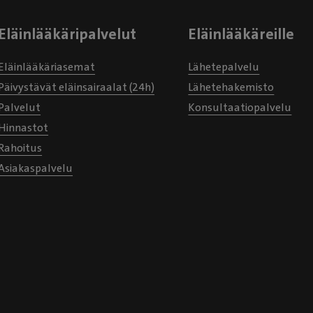
Eläinlääkäripalvelut
Eläinlääkäreille
Eläinlääkäriasemat
Lähetepalvelu
Päivystävät eläinsairaalat (24h)
Lähetehakemisto
Palvelut
Konsultaatiopalvelu
Hinnastot
Rahoitus
Asiakaspalvelu