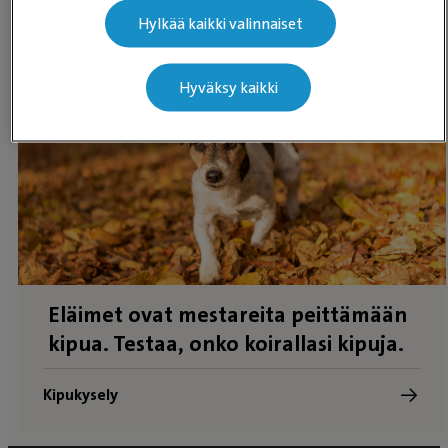
valikoimaan!
Hylkää kaikki valinnaiset
Evidensia Kauppa
Hyväksy kaikki
Eläimet ovat mestareita peittämään
kipua. Testaa, onko koirallasi kipuja.
Kipukysely