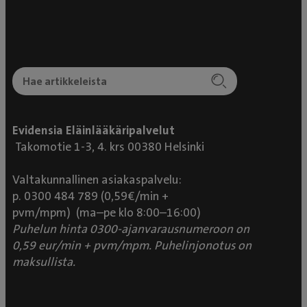
Evidensia Eläinlääkäripalvelut
Takomotie 1-3, 4. krs 00380 Helsinki
Valtakunnallinen asiakaspalvelu:
p. 0300 484 789 (0,59€/min +
pvm/mpm) (ma–pe klo 8:00–16:00)
Puhelun hinta 0300-ajanvarausnumeroon on
0,59 eur/min + pvm/mpm. Puhelinjonotus on
maksullista.