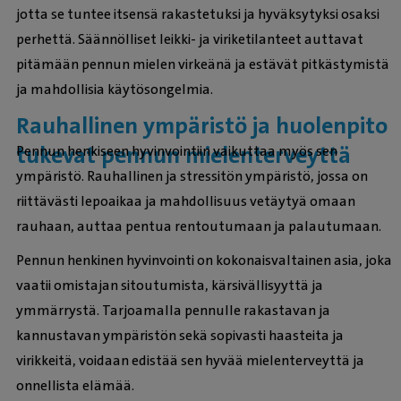
jotta se tuntee itsensä rakastetuksi ja hyväksytyksi osaksi
perhettä. Säännölliset leikki- ja viriketilanteet auttavat
pitämään pennun mielen virkeänä ja estävät pitkästymistä
ja mahdollisia käytösongelmia.
Rauhallinen ympäristö ja huolenpito
tukevat pennun mielenterveyttä
Pennun henkiseen hyvinvointiin vaikuttaa myös sen
ympäristö. Rauhallinen ja stressitön ympäristö, jossa on
riittävästi lepoaikaa ja mahdollisuus vetäytyä omaan
rauhaan, auttaa pentua rentoutumaan ja palautumaan.
Pennun henkinen hyvinvointi on kokonaisvaltainen asia, joka
vaatii omistajan sitoutumista, kärsivällisyyttä ja
ymmärrystä. Tarjoamalla pennulle rakastavan ja
kannustavan ympäristön sekä sopivasti haasteita ja
virikkeitä, voidaan edistää sen hyvää mielenterveyttä ja
onnellista elämää.