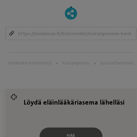
-
henkinen hyvinvointi
Koiranpentu
kouluttaminen
Löydä eläinlääkäriasema lähelläsi
HAE