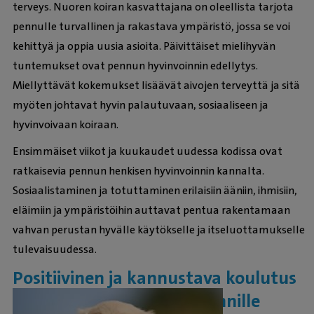
terveys. Nuoren koiran kasvattajana on oleellista tarjota
pennulle turvallinen ja rakastava ympäristö, jossa se voi
kehittyä ja oppia uusia asioita. Päivittäiset mielihyvän
tuntemukset ovat pennun hyvinvoinnin edellytys.
Miellyttävät kokemukset lisäävät aivojen terveyttä ja sitä
myöten johtavat hyvin palautuvaan, sosiaaliseen ja
hyvinvoivaan koiraan.
Ensimmäiset viikot ja kuukaudet uudessa kodissa ovat
ratkaisevia pennun henkisen hyvinvoinnin kannalta.
Sosiaalistaminen ja totuttaminen erilaisiin ääniin, ihmisiin,
eläimiin ja ympäristöihin auttavat pentua rakentamaan
vahvan perustan hyvälle käytökselle ja itseluottamukselle
tulevaisuudessa.
Positiivinen ja kannustava koulutus
on avain pennun hyvinvoinnille