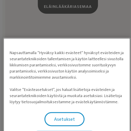
ELÄINLÄÄKÄRIASEMAA
Etkö halua jakaa sijaintiasi kanssamme? Selaa
eläinlääkäriasemia
sen sijaan.
Napsauttamalla ”Hyväksy kaikki evästeet” hyväksyt evästeiden ja
seurantatekniikoiden tallentamisen ja käytön laitteellesi sivustolla
liikkumisen parantamiseksi, verkkosivustomme suorituskyvyn
parantamiseksi, verkkosivuston käytön analysoimiseksi ja
markkinointitoimiemme avustamiseksi.
Valitse ”Evästeasetukset”, jos haluat lisätietoja evästeiden ja
seurantatekniikoiden käytöstä ja muokata asetuksiasi. Lisätietoja
löytyy tietosuojailmoituksestamme ja evästekäytännöstämme.
Asetukset
Tutustu Evidensia Kaupan