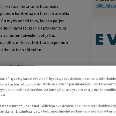
eläinlääkä
ilin kertoo, mitä tulisi huomioda
 pennun hankintaa on tärkeää arvioida
. On myös pohdittava, kuinka paljon
isiin harrastuksiin. Päätöksen tulisi
kaisu lasten toiveiden pohjalta.
ja siitä, miten valmistautua pennun
vä alku uuteen elämään.
Tutust
alla ”Hyväksy kaikki evästeet” hyväksyt evästeiden ja seurantatekniikoid
sen ja käytön laitteellesi sivustolla liikkumisen parantamiseksi, verkkosivus
Evidensi
vyn parantamiseksi, verkkosivuston käytön analysoimiseksi ja markkinoint
ksi.
ästeasetukset”, jos haluat lisätietoja evästeiden ja seurantatekniikoiden käy
etuksiasi. Lisätietoja löytyy tietosuojailmoituksestamme ja evästekäytän