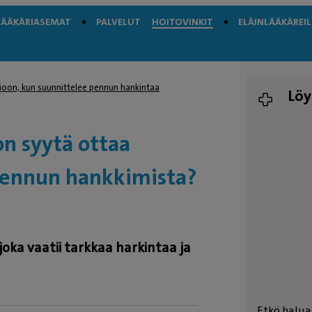
LÄÄKÄRIASEMAT
PALVELUT
HOITOVINKIT
ELÄINLÄÄKÄREIL
oon, kun suunnittelee pennun hankintaa
Löy
on syytä ottaa
pennun hankkimista?
oka vaatii tarkkaa harkintaa ja
Etkö halua