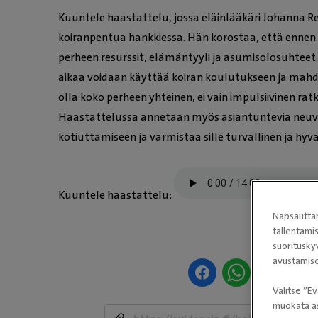
Kuuntele haastattelu, jossa eläinlääkäri Johanna Re
koiranpentua hankkiessa. Hän korostaa, että ennen
perheen resurssit, elämäntyyli ja asumisolosuhteet
aikaa voidaan käyttää koiran koulutukseen ja mahdoll
olla koko perheen yhteinen, ei vain impulsiivinen rat
Haastattelussa annetaan myös asiantuntevia neuvo
kotiuttamiseen ja varmistaa sille turvallinen ja hy
Kuuntele haastattelu:
Napsauttam
-
tallentami
suoritusky
avustamise
Valitse ”Ev
muokata as