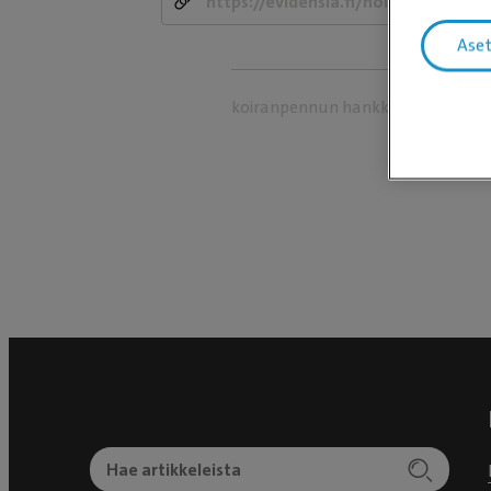
Ase
koiranpennun hankkiminen
K