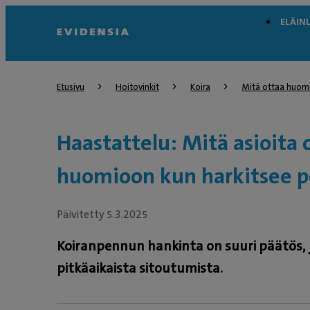
ELÄIN
Etusivu
Hoitovinkit
Koira
Mitä ottaa huomi
Haastattelu: Mitä asioita 
huomioon kun harkitsee 
Päivitetty 5.3.2025
Koiranpennun hankinta on suuri päätös, j
pitkäaikaista sitoutumista.