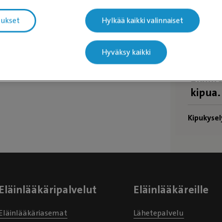
tukset
Hylkää kaikki valinnaiset
oiranpentu
pentu
Hyväksy kaikki
Eläime
kipua.
Kipukysel
Eläinlääkäripalvelut
Eläinlääkäreille
Eläinlääkäriasemat
Lähetepalvelu