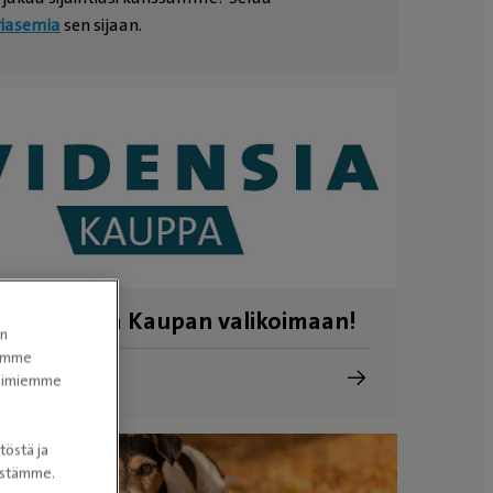
riasemia
sen sijaan.
u Evidensia Kaupan valikoimaan!
en
tomme
a Kauppa
itoimiemme
töstä ja
nöstämme.