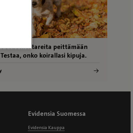
t ovat mestareita peittämään
 Testaa, onko koirallasi kipuja.
y
Evidensia Suomessa
Evidensia Kauppa