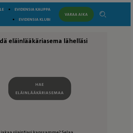
LE
EVIDENSIA KAUPPA
VARAA AIKA
EVIDENSIA KLUBI
dä eläinlääkäriasema lähelläsi
HAE
ELÄINLÄÄKÄRIASEMAA
 jakaa sijaintiasi kanssamme? Selaa