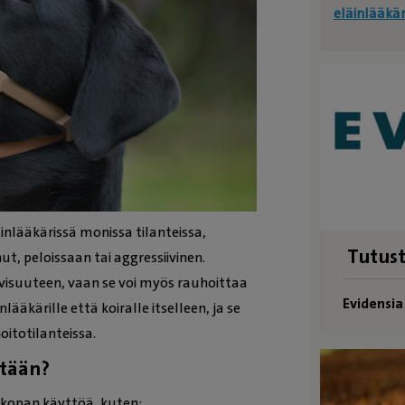
eläinlääkä
nlääkärissä monissa tilanteissa,
Tutust
nut, peloissaan tai aggressiivinen.
ivisuuteen, vaan se voi myös rauhoittaa
Evidensi
ääkärille että koiralle itselleen, ja se
oitotilanteissa.
etään?
nokopan käyttöä, kuten: