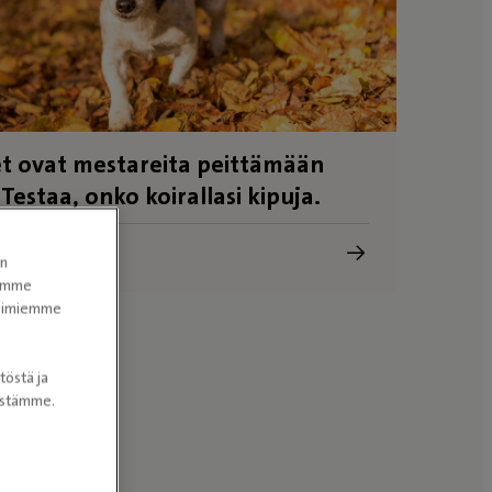
t ovat mestareita peittämään
 Testaa, onko koirallasi kipuja.
y
en
tomme
itoimiemme
töstä ja
nöstämme.