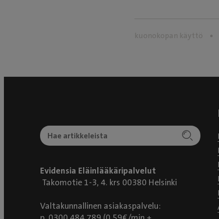
kuonokopan käyttö
Evidensia Eläinlääkäripalvelut
Takomotie 1-3, 4. krs 00380 Helsinki
Valtakunnallinen asiakaspalvelu:
p. 0300 484 789 (0,59€/min +