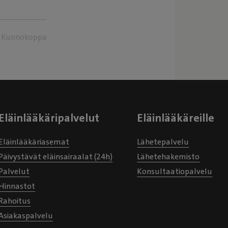
Kuonokoppa
Eläinlääkäripalvelut
Eläinlääkäreille
Eläinlääkäriasemat
Lähetepalvelu
Päivystävät eläinsairaalat (24h)
Lähetehakemisto
Palvelut
Konsultaatiopalvelu
Hinnastot
Rahoitus
Asiakaspalvelu