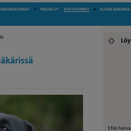
LÄÄKÄRIASEMAT
PALVELUT
HOITOVINKIT
ELÄINLÄÄKÄREIL
tö
Löy
äkärissä
Etkö halua