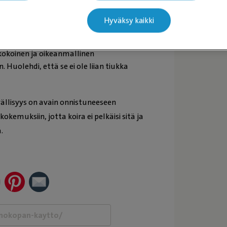
kuttimena.
iin lyhyisiin istuntoihin sen sijaan,
Hyväksy kaikki
ppaan yhdellä kertaa. Näin vältetään
kokoinen ja oikeanmallinen
Huolehdi, että se ei ole liian tiukka
ivällisyys on avain onnistuneeseen
kokemuksiin, jotta koira ei pelkäisi sitä ja
.