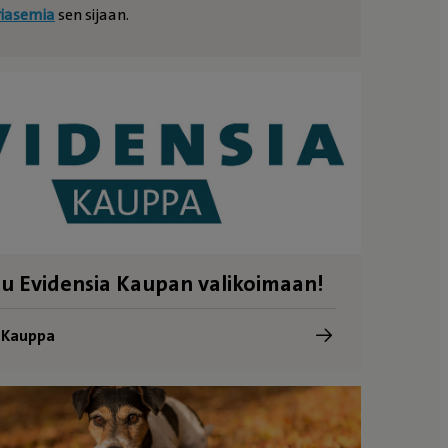
riasemia
sen sijaan.
u Evidensia Kaupan valikoimaan!
a Kauppa