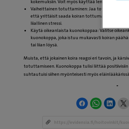
kokemuksiin. Voit myös käyttää lempilelua hou
Vaiheittainen totuttaminen: Jaa totuttaminen useis
että yrittäisit saada koiran tottumaan kuonoko
liiallinen stressi.
Käytä oikeanlaista kuonokoppaa: Valitse oikean
kuonokoppa, joka istuu mukavasti koiran päähän. 
tai liian löysä.
Muista, että jokainen koira reagoi eri tavoin, ja kärs
totuttamiseen. Kuonokoppa tulisi liittää positiivisiin 
suhtautuisi siihen myönteisesti myös eläinlääkärissä
-