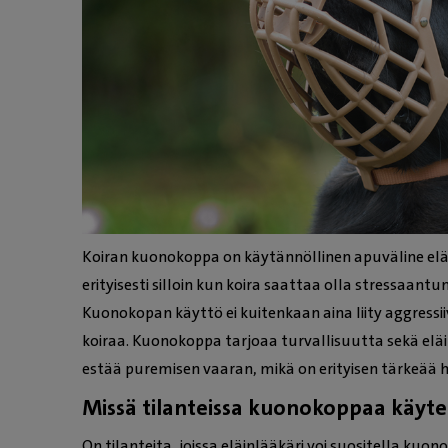
Koiran kuonokoppa on käytännöllinen apuväline eläi
erityisesti silloin kun koira saattaa olla stressaantu
Kuonokopan käyttö ei kuitenkaan aina liity aggressi
koiraa. Kuonokoppa tarjoaa turvallisuutta sekä eläinl
estää puremisen vaaran, mikä on erityisen tärkeää h
Missä tilanteissa kuonokoppaa käyt
On tilanteita, joissa eläinlääkäri voi suositella kuo