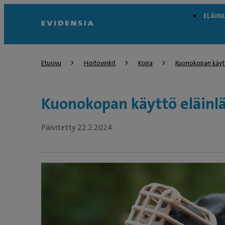
ELÄIN
Etusivu
Hoitovinkit
Koira
Kuonokopan käyt
Kuonokopan käyttö eläinlä
Päivitetty 22.2.2024