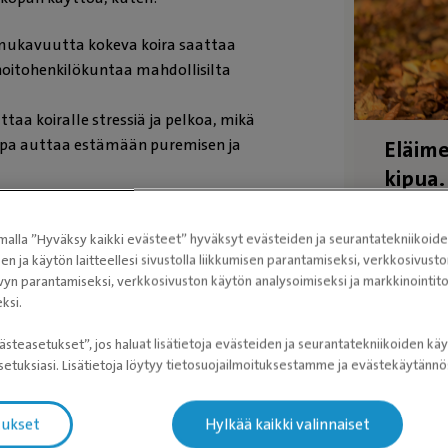
ämukavuutta kokeva koira saattaa
oitohenkilökuntaa mahdollisilta
uttaa koiralle stressiä ja pelkoa, mikä
oppa auttaa estämään puremisen ja
Eläime
kipua.
oppa voi rauhoittaa epävarmaa koiraa
Kipukysel
alla ”Hyväksy kaikki evästeet” hyväksyt evästeiden ja seurantatekniikoid
n?
sen ja käytön laitteellesi sivustolla liikkumisen parantamiseksi, verkkosivus
vyn parantamiseksi, verkkosivuston käytön analysoimiseksi ja markkinoint
ä tehdä positiivisin kokemuksin.
ksi.
tamiseksi:
ästeasetukset”, jos haluat lisätietoja evästeiden ja seurantatekniikoiden käy
lla ja kehuilla aina kun se sietää
etuksiasi. Lisätietoja löytyy tietosuojailmoituksestamme ja evästekäytän
a on kiinnostunut kuonokopasta. Etene
okoppa on lopulta päässä lyhyen ajan.
tukset
Hylkää kaikki valinnaiset
e, jotta koira liittää sen positiivisiin