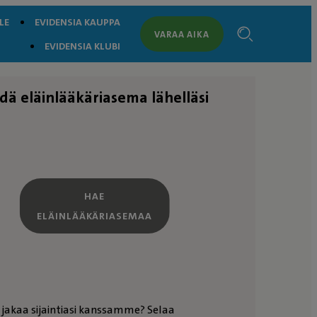
LE
EVIDENSIA KAUPPA
VARAA AIKA
EVIDENSIA KLUBI
dä eläinlääkäriasema lähelläsi
HAE
ELÄINLÄÄKÄRIASEMAA
 jakaa sijaintiasi kanssamme? Selaa