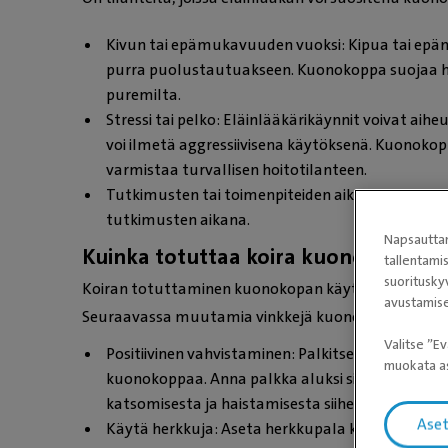
Kivun tai epämukavuuden vuoksi: Kipua tai ep
purra puolustautuakseen. Kuonokoppa suojaa h
puremilta.
Stressi tai pelko: Eläinlääkärikäynnit voivat aihe
voi ilmetä aggressiivisena käytöksenä. Kuonok
varmistaa turvallisen hoitotilanteen.
Tutkimusten tai toimenpiteiden aikana: Kuonok
tutkimusten aikana.
Napsauttam
Kuinka totuttaa koira kuonokoppaa
tallentami
suoritusky
Koiran totuttaminen kuonokopan käyttöön on tärkeä
avustamise
Seuraavassa muutamia vinkkejä kuonokopan totut
Valitse ”Ev
Positiivinen vahvistaminen: Palkitse koiraa herkui
muokata as
kuonokoppaa. Anna palkka aluksi siitä, kun koir
katsomisesta ja haistamisesta siihen, että kuon
Ase
Käytä herkkuja: Aseta herkkupala kuonokopan sisäll