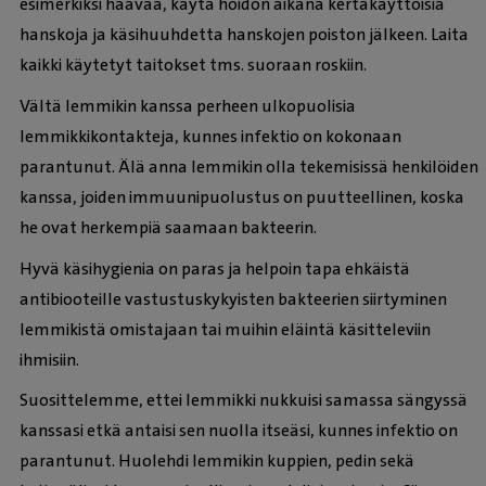
esimerkiksi haavaa, käytä hoidon aikana kertakäyttöisiä
hanskoja ja käsihuuhdetta hanskojen poiston jälkeen. Laita
kaikki käytetyt taitokset tms. suoraan roskiin.
Vältä lemmikin kanssa perheen ulkopuolisia
lemmikkikontakteja, kunnes infektio on kokonaan
parantunut. Älä anna lemmikin olla tekemisissä henkilöiden
kanssa, joiden immuunipuolustus on puutteellinen, koska
he ovat herkempiä saamaan bakteerin.
Hyvä käsihygienia on paras ja helpoin tapa ehkäistä
antibiooteille vastustuskykyisten bakteerien siirtyminen
lemmikistä omistajaan tai muihin eläintä käsitteleviin
ihmisiin.
Suosittelemme, ettei lemmikki nukkuisi samassa sängyssä
kanssasi etkä antaisi sen nuolla itseäsi, kunnes infektio on
parantunut. Huolehdi lemmikin kuppien, pedin sekä