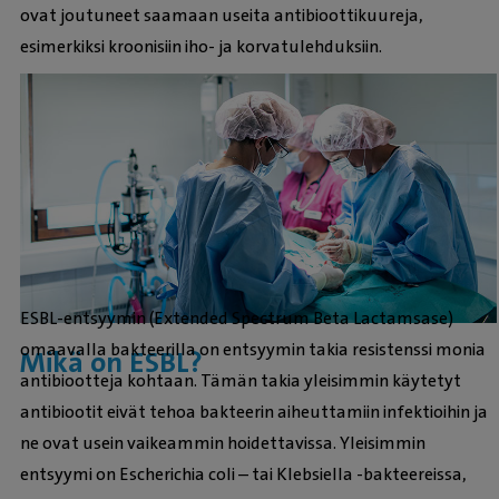
ovat joutuneet saamaan useita antibioottikuureja,
esimerkiksi kroonisiin iho- ja korvatulehduksiin.
ESBL-entsyymin (Extended Spectrum Beta Lactamsase)
omaavalla bakteerilla on entsyymin takia resistenssi monia
Mikä on ESBL?
antibiootteja kohtaan. Tämän takia yleisimmin käytetyt
antibiootit eivät tehoa bakteerin aiheuttamiin infektioihin ja
ne ovat usein vaikeammin hoidettavissa. Yleisimmin
entsyymi on Escherichia coli – tai Klebsiella -bakteereissa,