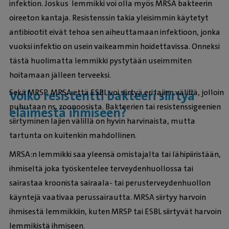
infektion. Joskus lemmikki voi olla myös MRSA bakteerin
oireeton kantaja. Resistenssin takia yleisimmin käytetyt
antibiootit eivät tehoa sen aiheuttamaan infektioon, jonka
vuoksi infektio on usein vaikeammin hoidettavissa. Onneksi
tästä huolimatta lemmikki pystytään useimmiten
hoitamaan jälleen terveeksi.
Sekä MRSP, MRSA että ESBL voi siirtyä eri lajien välillä, jolloin
Voiko resistentti bakteeri siirtyä
puhutaan ns. zoonoosista. Bakteerien tai resistenssigeenien
eläimestä ihmiseen?
siirtyminen lajien välillä on hyvin harvinaista, mutta
tartunta on kuitenkin mahdollinen.
MRSA:n lemmikki saa yleensä omistajalta tai lähipiiristään,
ihmiseltä joka työskentelee terveydenhuollossa tai
sairastaa kroonista sairaala- tai perusterveydenhuollon
käyntejä vaativaa perussairautta. MRSA siirtyy harvoin
ihmisestä lemmikkiin, kuten MRSP tai ESBL siirtyvät harvoin
lemmikistä ihmiseen.