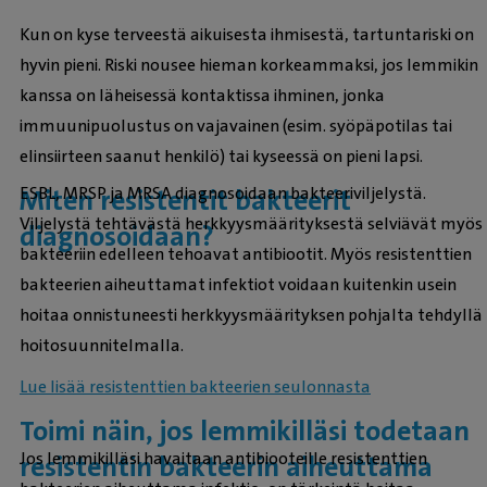
Kun on kyse terveestä aikuisesta ihmisestä, tartuntariski on
hyvin pieni. Riski nousee hieman korkeammaksi, jos lemmikin
kanssa on läheisessä kontaktissa ihminen, jonka
immuunipuolustus on vajavainen (esim. syöpäpotilas tai
elinsiirteen saanut henkilö) tai kyseessä on pieni lapsi.
ESBL, MRSP ja MRSA diagnosoidaan bakteeriviljelystä.
Miten resistentit bakteerit
Viljelystä tehtävästä herkkyysmäärityksestä selviävät myös
diagnosoidaan?
bakteeriin edelleen tehoavat antibiootit. Myös resistenttien
bakteerien aiheuttamat infektiot voidaan kuitenkin usein
hoitaa onnistuneesti herkkyysmäärityksen pohjalta tehdyllä
hoitosuunnitelmalla.
Lue lisää resistenttien bakteerien seulonnasta
Toimi näin, jos lemmikilläsi todetaan
Jos lemmikilläsi havaitaan antibiooteille resistenttien
resistentin bakteerin aiheuttama