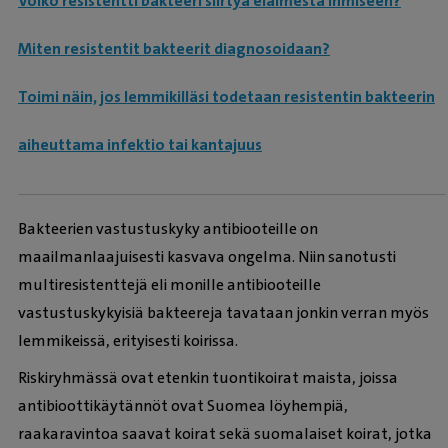
Voiko resistentti bakteeri siirtyä eläimestä ihmiseen?
Miten resistentit bakteerit diagnosoidaan?
Toimi näin, jos lemmikilläsi todetaan resistentin bakteerin
aiheuttama infektio tai kantajuus
Bakteerien vastustuskyky antibiooteille on
maailmanlaajuisesti kasvava ongelma. Niin sanotusti
multiresistenttejä eli monille antibiooteille
vastustuskykyisiä bakteereja tavataan jonkin verran myös
lemmikeissä, erityisesti koirissa.
Riskiryhmässä ovat etenkin tuontikoirat maista, joissa
antibioottikäytännöt ovat Suomea löyhempiä,
raakaravintoa saavat koirat sekä suomalaiset koirat, jotka