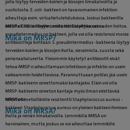
joita löytyy terveiden koirien ja kissojen limakalvoilta ja
suolistosta. E. coli -bakteeri on tavanomainen infektion
aiheuttaja esim. virtsatietulehduksissa. Joskus bakteerilla
voi olla ESBL-entsyymi, mikä hankaloittaa sairauden hoitoa.
MRSP eli metisilliinille resistentti Staphylococcus
pseudintermedius on bakteeri, jolla voi olla resistenssi monia
Mikä on MRSP?
antibiootteja kohtaan. S. pseudintermedius -bakteeria löytyy
terveiden koirien ja kissojen iholta, sieraimista, suusta sekä
perianaalialueelta. Yleisimmin käytetyt antibiootit eivät
tehoa MRSP:n aiheuttamaan infektioon ja infektio on usein
vaikeammin hoidettavissa. Parannuttuaan potilas jää usein
MRSP-bakteerin oireettomaksi kantajaksi. Eläin voi olla
MRSP-bakteerin oireeton kantaja myös ilman edeltävää
infektiota.
MRSA on metisilliinille resistentti Staphylococcus aureus -
bakteeri. Staphylococcus aureus on yleinen bakteeri ihmisen
Mikä on MRSA?
iholla ja nenän limakalvoilla. Lemmikillä MRSA on
harvinainen, mutta joskus se voi aiheuttaa lemmikille