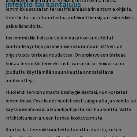
bakteerien aiheuttama infektio, on tärkeintä hoitaa
infektio tai kantajuus
lemmikkiä seuraten tarkasti eläinlääkärin antamia ohjeita.
Infektioita saatetaan hoitaa antibioottien sijaan esimerkiksi
paikallishoidolla.
Jos lemmikkiä hoitanut eläinlääkäri on suositellut
kontrollikäyntejä paranemisen seurantaan liittyen, on
ohjeistusta tärkeää noudattaa. On ensiarvoisen tärkeää
hoitaa lemmikki terveeksi asti, varsinkin jos hoidossa on
jouduttu käyttämään suun kautta annosteltavia
antibiootteja.
Huolehdi tarkoin omasta käsihygieniastasi, kun kosketat
lemmikkiäsi. Pese kädet huolellisesti saippualla ja vedellä tai
käytä desinfioivaa, alkoholipohjaista käsihuuhdetta. Vältä
infektoituneen alueen turhaa koskettamista.
Kun hoidat lemmikkisi infektoitunutta aluetta, kuten