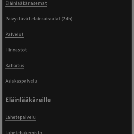
Eläinlääkäriasemat
Päivystävät eläinsairaalat (24h)
Palvelut
Hinnastot
Rahoitus
Asiakaspalvelu
Eläinlääkäreille
Lähetepalvelu
Lähetehakemisto