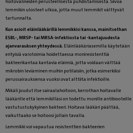
hoitovälineiden perusteellisesta puhdistamisesta. Siivoa
lemmikin ulosteet ulkoa, jotta muut lemmikit välttyvät
tartunnalta.
Kun asioit eläinlääkärillä lemmikkisi kanssa, mainitsethan
ESBL-, MRSP- tai MRSA-infektiosta tai -kantajuudesta
ajanvarauksen yhteydessä.
Eläinlääkäriasemilla käytetään
erityisiä varotoimia hoidettaessa moniresistenttiä
bakteerikantaa kantavia eläimiä, jotta voidaan välttää
mikrobin leviäminen muihin potilaisiin, jotka esimerkiksi
perussairauksiensa vuoksi ovat alttiita infektioille.
Mikäli joudut itse sairaalahoitoon, kerrothan hoitavalle
lääkärille että lemmikilläsi on todettu monille antibiooteille
vastutustukykyinen bakteeri. Hoitava lääkäri päättää,
vaikuttaako se hoitoosi jollain tavalla.
Lemmikki voi vapautua resistenttien bakteerien