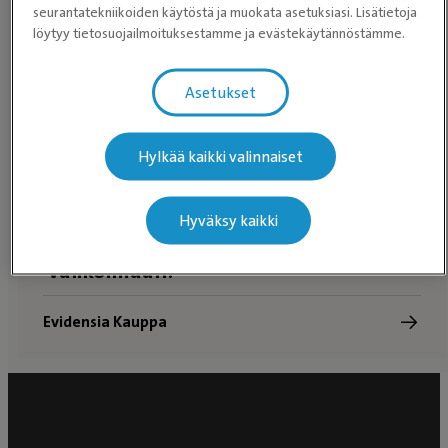
seurantatekniikoiden käytöstä ja muokata asetuksiasi. Lisätietoja
löytyy tietosuojailmoituksestamme ja evästekäytännöstämme.
Asetukset
Hylkää kaikki valinnaiset
Hyväksy kaikki
Tutustu Evidensia Kaupan
valikoimaan!
Evidensia Kauppa