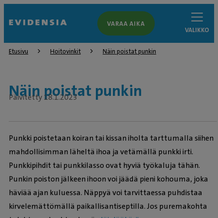
VARAA AIKA
VALIKKO
Etusivu
Hoitovinkit
Näin poistat punkin
Näin poistat punkin
Päivitetty 18.1.2023
Punkki poistetaan koiran tai kissan iholta tarttumalla siihen
mahdollisimman läheltä ihoa ja vetämällä punkki irti.
Punkkipihdit tai punkkilasso ovat hyviä työkaluja tähän.
Punkin poiston jälkeen ihoon voi jäädä pieni kohouma, joka
häviää ajan kuluessa.
Näppyä voi tarvittaessa puhdistaa
kirvelemättömällä paikallisantiseptilla. Jos puremakohta