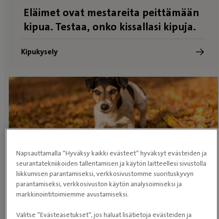
Eläimet ovat mestareita peittämään
kipua. Testaa, onko kissallasi kipuja.
Kipukysely
Napsauttamalla ”Hyväksy kaikki evästeet” hyväksyt evästeiden ja
seurantatekniikoiden tallentamisen ja käytön laitteellesi sivustolla
Eläimet ovat mestareita peittämään
liikkumisen parantamiseksi, verkkosivustomme suorituskyvyn
parantamiseksi, verkkosivuston käytön analysoimiseksi ja
kipua. Testaa, onko koirallasi kipuja.
markkinointitoimiemme avustamiseksi.
Kipukysely
Valitse ”Evästeasetukset”, jos haluat lisätietoja evästeiden ja