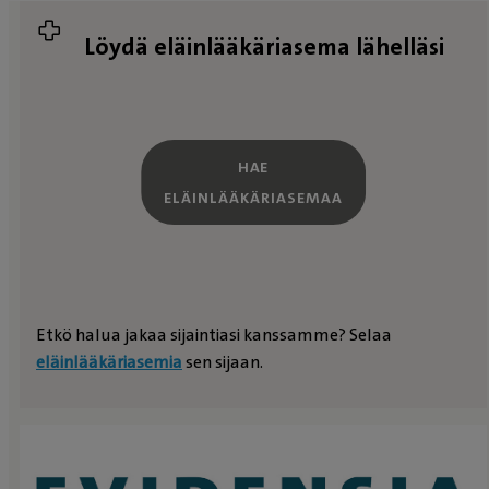
Löydä eläinlääkäriasema lähelläsi
HAE
ELÄINLÄÄKÄRIASEMAA
Etkö halua jakaa sijaintiasi kanssamme? Selaa
eläinlääkäriasemia
sen sijaan.