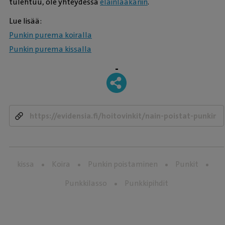
tulehtuu, ole yhteydessä
eläinlääkäriin
.
Lue lisää:
Punkin purema koiralla
Punkin purema kissalla
-
kissa
Koira
Punkin poistaminen
Punkit
Punkkilasso
Punkkipihdit