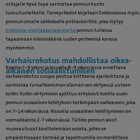
ostajalle hyvä tapa varmistaa pennun kunto
luovutushetkellä. Terveystiedot kirjataan Evidensiassa myös
pennun omalle sähköiselle potilaskortille, joka löytyy
Evidensia-eläinlääkäriasemalta
pennun tullessa
tapaamaan eläinlääkäriä uuden perheensä kanssa
myöhemmin.
Varhaisrokotus mahdollistaa oikea-
Koirille 7–9 viikon ja kissoille 8–9 viikon iässä annettava
aikaisen sosiaalistumisen
varhaisrokotus suojaa pentua kriittisenä ajankohtana ja
varmistaa turvallisemman elämän sen siirtyessä uuteen
kotiin. Kotiin siirtyminen ajoittuu erityisesti koirilla usein
pennun sosiaalisen kehityksen herkimpään vaiheeseen, joka
on 7–14 viikon iässä. Kissoilla sosiaalinen kehittyminen on
voimakkainta 2-7 viikon iässä. Tällöin pennun aivot
muovautuvat käsittelemään asioita, joihin se
ympäristössään törmää ja tapahtumilla on merkittävä