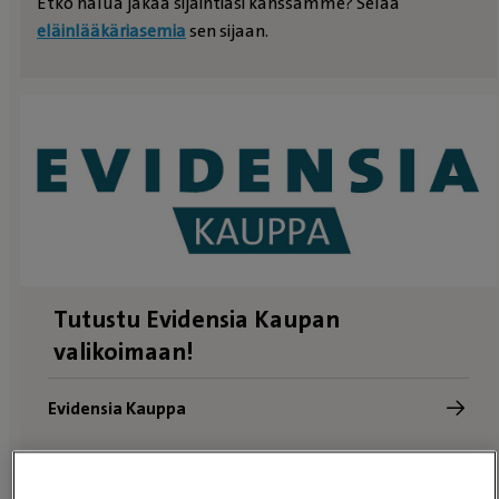
Etkö halua jakaa sijaintiasi kanssamme? Selaa
eläinlääkäriasemia
sen sijaan.
Tutustu Evidensia Kaupan
valikoimaan!
Evidensia Kauppa