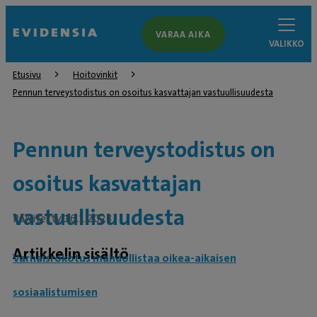
VARAA AIKA
VALIKKO
Etusivu
Hoitovinkit
Pennun terveystodistus on osoitus kasvattajan vastuullisuudesta
Pennun terveystodistus on
osoitus kasvattajan
vastuullisuudesta
Päivitetty 16.1.2023
Artikkelin sisältö
Varhaisrokotus mahdollistaa oikea-aikaisen
sosiaalistumisen