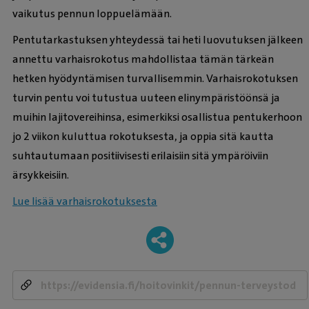
vaikutus pennun loppuelämään.
Pentutarkastuksen yhteydessä tai heti luovutuksen jälkeen
annettu varhaisrokotus mahdollistaa tämän tärkeän
hetken hyödyntämisen turvallisemmin. Varhaisrokotuksen
turvin pentu voi tutustua uuteen elinympäristöönsä ja
muihin lajitovereihinsa, esimerkiksi osallistua pentukerhoon
jo 2 viikon kuluttua rokotuksesta, ja oppia sitä kautta
suhtautumaan positiivisesti erilaisiin sitä ympäröiviin
ärsykkeisiin.
Lue lisää varhaisrokotuksesta
-