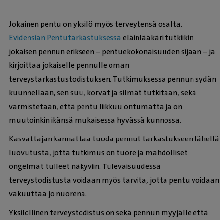
Jokainen pentu on yksilö myös terveytensä osalta.
Evidensian Pentutarkastuksessa
eläinlääkäri tutkiikin
jokaisen pennun erikseen – pentuekokonaisuuden sijaan – ja
kirjoittaa jokaiselle pennulle oman
terveystarkastustodistuksen. Tutkimuksessa pennun sydän
kuunnellaan, sen suu, korvat ja silmät tutkitaan, sekä
varmistetaan, että pentu liikkuu ontumatta ja on
muutoinkin ikänsä mukaisessa hyvässä kunnossa.
Kasvattajan kannattaa tuoda pennut tarkastukseen lähellä
luovutusta, jotta tutkimus on tuore ja mahdolliset
ongelmat tulleet näkyviin. Tulevaisuudessa
terveystodistusta voidaan myös tarvita, jotta pentu voidaan
vakuuttaa jo nuorena.
Yksilöllinen terveystodistus on sekä pennun myyjälle että