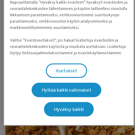
Napsauttamalla ”Hyväksy kaikki evästeet” hyväksyt evästeiden ja
seurantatekniikoiden tallentamisen ja käytön laitteellesi sivustolla
liikkumisen parantamiseksi, verkkosivustomme suorituskyvyn
parantamiseksi, verkkosivuston käytön analysoimiseksi ja
markkinointitoimiemme avustamiseksi.
Valitse ”Evästeasetukset”, jos haluat lisätietoja evästeiden ja
seurantatekniikoiden käytöstä ja muokata asetuksiasi. Lisätietoja
Eläimet ovat mestareita peittämään
löytyy tietosuojailmoituksestamme ja evästekäytännöstämme.
kipua. Testaa, onko kissallasi kipuja.
Asetukset
Kipukysely
Hylkää kaikki valinnaiset
Hyväksy kaikki