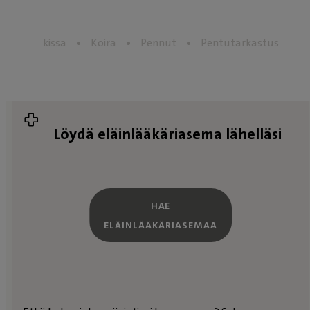
kissa
Koira
Pennut
Pentutarkastus
Löydä eläinlääkäriasema lähelläsi
HAE
ELÄINLÄÄKÄRIASEMAA