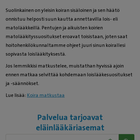
Suolinkainen on yleisin koiran sisäloinen ja sen häätö
onnistuu helposti suun kautta annettavilla lois- eli
matolääkkeillä. Pentujen ja aikuisten koirien
matolääkityssuositukset eroavat toisistaan, joten saat
hoitohenkilökunnaltamme ohjeet juuri sinun koirallesi
sopivasta loislääkityksestä.
Jos lemmikkisi matkustelee, muistathan hyvissä ajoin
ennen matkaa selvittää kohdemaan loislääkesuositukset
ja -säännökset.
Lue lisää:
Koira matkustaa
Palvelua tarjoavat
eläinlääkäriasemat