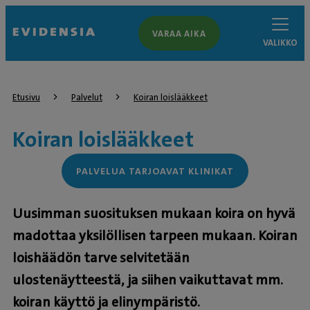
VARAA AIKA
VALIKKO
Etusivu
Palvelut
Koiran loislääkkeet
Koiran loislääkkeet
PALVELUA TARJOAVAT KLINIKAT
Uusimman suosituksen mukaan koira on hyvä
madottaa yksilöllisen tarpeen mukaan. Koiran
loishäädön tarve selvitetään
ulostenäytteestä, ja siihen vaikuttavat mm.
koiran käyttö ja elinympäristö.