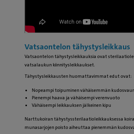
Vatsaontelon tähystysleikkaus
Vatsaontelon tähystysleikkauksia ovat sterilaatiole
vatsalaukun kiinnitysleikkaukset.
Tähystysleikkausten huomattavimmat edut ovat:
Nopeampi toipuminen vähäisemmän kudosvauri
Pienempi haava ja vähäisempi verenvuoto
Vähäisempi leikkauksen jälkeinen kipu
Narttukoiran tähystyssterilaatioleikkauksessa koira
munasarjojen poisto aiheuttaa pienemmän kudosva