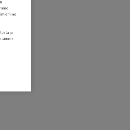
en
tomme
itoimiemme
töstä ja
nöstämme.