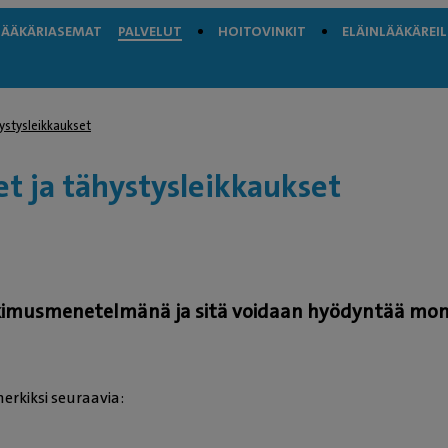
LÄÄKÄRIASEMAT
PALVELUT
HOITOVINKIT
ELÄINLÄÄKÄREIL
ystysleikkaukset
t ja tähystysleikkaukset
kimusmenetelmänä ja sitä voidaan hyödyntää mon
erkiksi seuraavia: