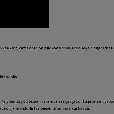
ikkaukset, vatsaontelon piilokivesleikkaukset sekä diagnostiset 
on vuoksi
lta yleensä poistetaan vain munasarjat ja kohtu jätetään paikoi
urion ja mahdollistaa pienemmän leikkaushaavan.