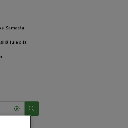
aksi. Samasta
illä tule olla
n