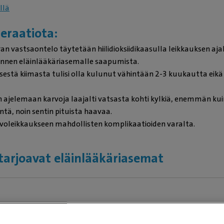
llä
eraatiota:
ran vastsaontelo täytetään hiilidioksiidikaasulla leikkauksen aj
n ennen eläinlääkäriasemalle saapumista.
sestä kiimasta tulisi olla kulunut vähintään 2-3 kuukautta eikä s
n ajelemaan karvoja laajalti vatsasta kohti kylkiä, enemmän kui
ntä, noin sentin pituista haavaa.
voleikkaukseen mahdollisten komplikaatioiden varalta.
tarjoavat eläinlääkäriasemat