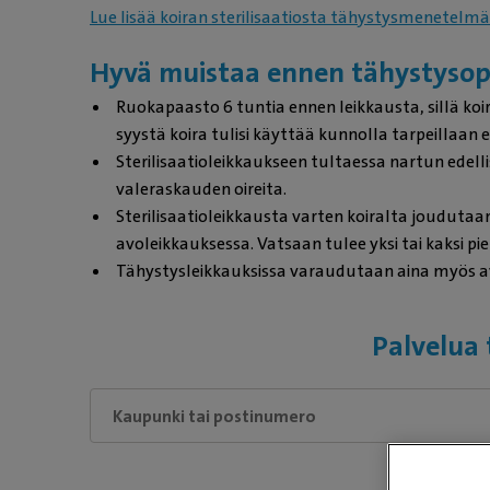
Lue lisää koiran sterilisaatiosta tähystysmenetelmä
Hyvä muistaa ennen tähystysop
Ruokapaasto 6 tuntia ennen leikkausta, sillä koi
syystä koira tulisi käyttää kunnolla tarpeillaa
Sterilisaatioleikkaukseen tultaessa nartun edelli
valeraskauden oireita.
Sterilisaatioleikkausta varten koiralta joudutaa
avoleikkauksessa. Vatsaan tulee yksi tai kaksi pie
Tähystysleikkauksissa varaudutaan aina myös a
Palvelua 