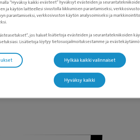
alla ”Hyväksy kaikki evästeet” hyväksyt evästeiden ja seurantatekniikoid
sen ja käytön laitteellesi sivustolla liikkumisen parantamiseksi, verkkosivus
eläinlääkäriasemien tiedot latautuvat
vyn parantamiseksi, verkkosivuston käytön analysoimiseksi ja markkinoint
ksi.
ästeasetukset”, jos haluat lisätietoja evästeiden ja seurantatekniikoiden käy
etuksiasi. Lisätietoja löytyy tietosuojailmoituksestamme ja evästekäytän
tukset
Hylkää kaikki valinnaiset
Hyväksy kaikki