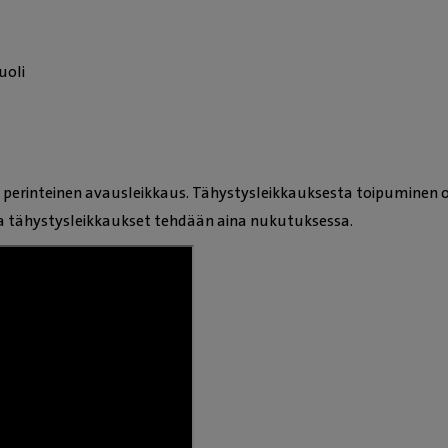
uoli
perinteinen avausleikkaus. Tähystysleikkauksesta toipuminen
a tähystysleikkaukset tehdään aina nukutuksessa.