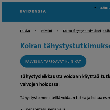
ELÄIN
Etusivu
Palvelut
Koiran tähystystutkimukset ja täh
Koiran tähystystutkimukse
PALVELUA TARJOAVAT KLINIKAT
Tähystysleikkausta voidaan käyttää tut
vaivojen hoidossa.
Tähystystoimenpiteillä voidaan tutkia ja hoitaa esim
nenäontelo, nenänielu