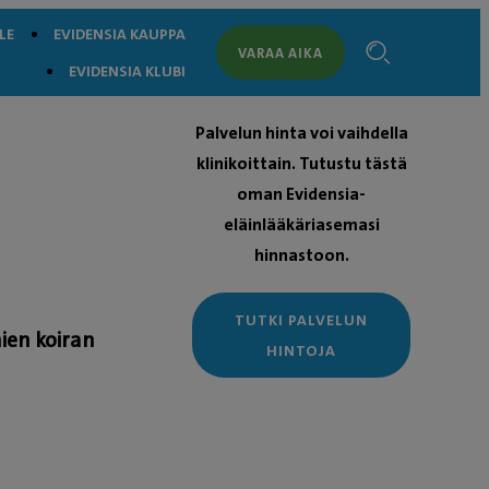
LE
EVIDENSIA KAUPPA
VARAA AIKA
EVIDENSIA KLUBI
Palvelun hinta voi vaihdella
klinikoittain. Tutustu tästä
oman Evidensia-
eläinlääkäriasemasi
hinnastoon.
TUTKI PALVELUN
ien koiran
HINTOJA