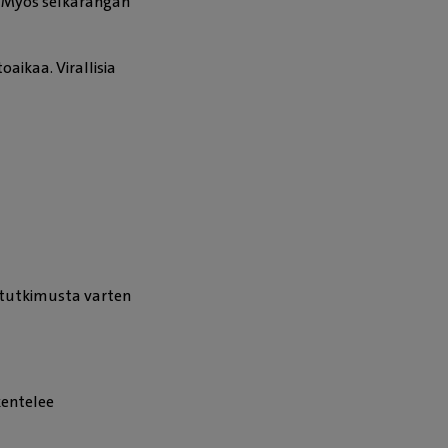
a. Myös selkärangan
aikaa. Virallisia
vitutkimusta varten
kentelee