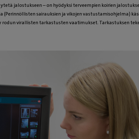
i käytetä jalostukseen – on hyödyksi terveempien koirien jalostuk
 (Perinnöllisten sairauksien ja vikojen vastustamisohjelma) käsi
rodun virallisten tarkastusten vaatimukset. Tarkastuksen tekee 