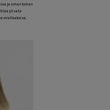
sessa ja oman koiran
ttää yli sata
viralliseksi se,