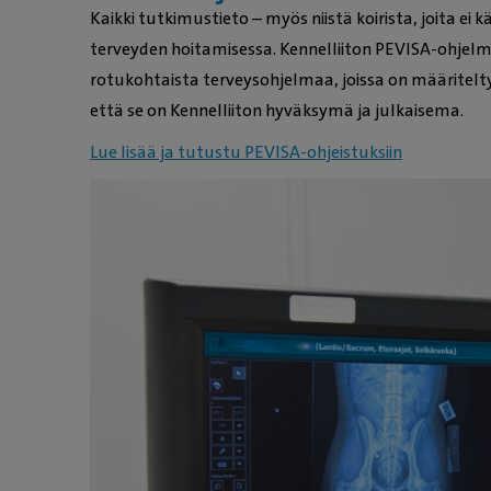
Kaikki tutkimustieto – myös niistä koirista, joita e
terveyden hoitamisessa. Kennelliiton PEVISA-ohjelma
rotukohtaista terveysohjelmaa, joissa on määritelty 
että se on Kennelliiton hyväksymä ja julkaisema.
Lue lisää ja tutustu PEVISA-ohjeistuksiin