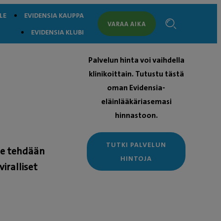
LE
EVIDENSIA KAUPPA
VARAA AIKA
EVIDENSIA KLUBI
Palvelun hinta voi vaihdella
klinikoittain. Tutustu tästä
oman Evidensia-
eläinlääkäriasemasi
hinnastoon.
TUTKI PALVELUN
lle tehdään
HINTOJA
iralliset