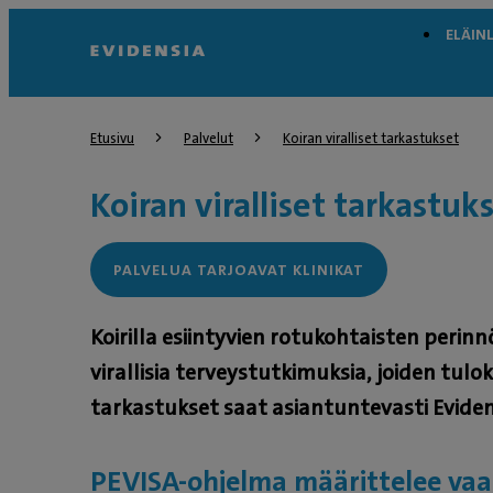
ELÄIN
Etusivu
Palvelut
Koiran viralliset tarkastukset
Koiran viralliset tarkastuk
PALVELUA TARJOAVAT KLINIKAT
Koirilla esiintyvien rotukohtaisten perin
virallisia terveystutkimuksia, joiden tulok
tarkastukset saat asiantuntevasti Eviden
PEVISA-ohjelma määrittelee va