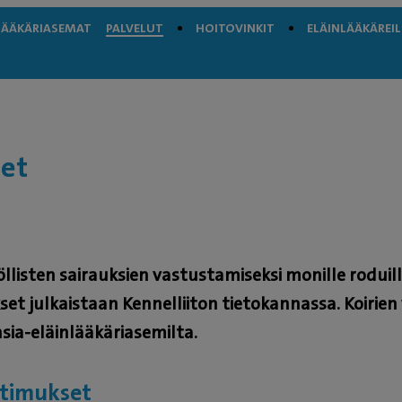
LÄÄKÄRIASEMAT
PALVELUT
HOITOVINKIT
ELÄINLÄÄKÄREIL
set
nöllisten sairauksien vastustamiseksi monille rodui
set julkaistaan Kennelliiton tietokannassa. Koirien v
sia-eläinlääkäriasemilta.
atimukset