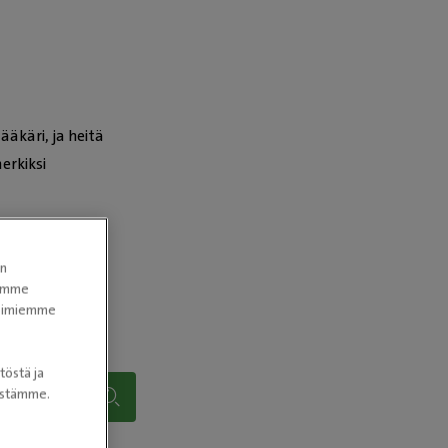
äkäri, ja heitä
erkiksi
en
tomme
itoimiemme
töstä ja
nöstämme.