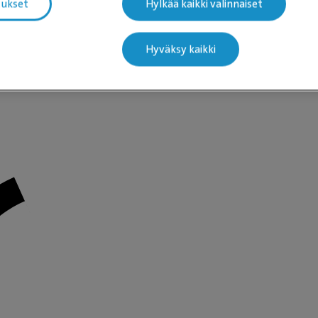
tukset
Hylkää kaikki valinnaiset
eläinlääkäriasemien tiedot latautuvat
Hyväksy kaikki