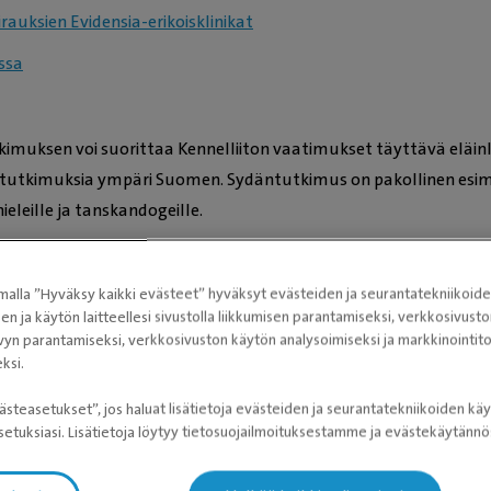
rauksien Evidensia-erikoisklinikat
ssa
muksen voi suorittaa Kennelliiton vaatimukset täyttävä eläinlä
ntutkimuksia ympäri Suomen. Sydäntutkimus on pakollinen esim
eleille ja tanskandogeille.
rauksien Evidensia-erikoisklinikat
idensia-eläinlääkäriasemaltasi!
alla ”Hyväksy kaikki evästeet” hyväksyt evästeiden ja seurantatekniikoid
sen ja käytön laitteellesi sivustolla liikkumisen parantamiseksi, verkkosivus
vyn parantamiseksi, verkkosivuston käytön analysoimiseksi ja markkinoint
ksi.
tarjoavat eläinlääkäriasemat
ästeasetukset”, jos haluat lisätietoja evästeiden ja seurantatekniikoiden käy
etuksiasi. Lisätietoja löytyy tietosuojailmoituksestamme ja evästekäytän