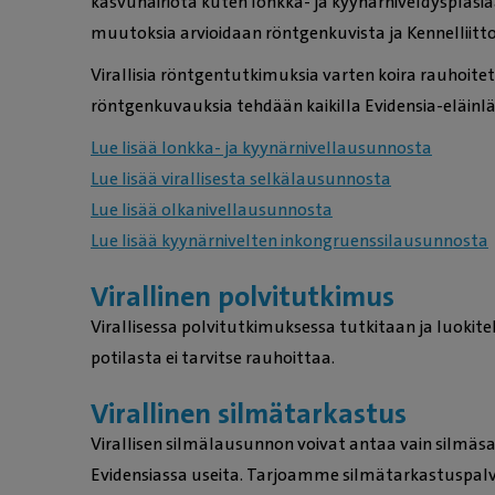
kasvuhäiriötä kuten lonkka- ja kyynärniveldysplasi
muutoksia arvioidaan röntgenkuvista ja Kennelliitto
Virallisia röntgentutkimuksia varten koira rauhoite
röntgenkuvauksia tehdään kaikilla Evidensia-eläinlä
Lue lisää lonkka- ja kyynärnivellausunnosta
Lue lisää virallisesta selkälausunnosta
Lue lisää olkanivellausunnosta
Lue lisää kyynärnivelten inkongruenssilausunnosta
Virallinen polvitutkimus
Virallisessa polvitutkimuksessa tutkitaan ja luokit
potilasta ei tarvitse rauhoittaa.
Virallinen silmätarkastus
Virallisen silmälausunnon voivat antaa vain silmäsai
Evidensiassa useita. Tarjoamme silmätarkastuspal