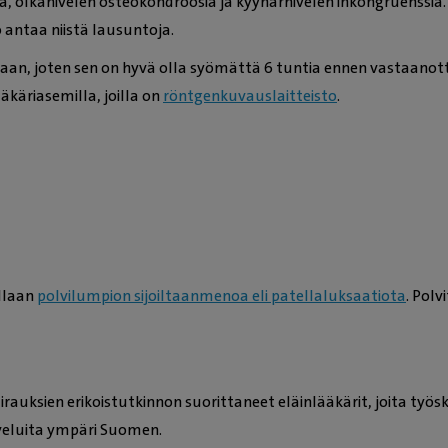
aa, olkanivelen osteokondroosia ja kyynärnivelen inkongruenssi
 antaa niistä lausuntoja.
taan, joten sen on hyvä olla syömättä 6 tuntia ennen vastaanotto
äkäriasemilla, joilla on
röntgenkuvauslaitteisto
.
ellaan
polvilumpion sijoiltaanmenoa eli patellaluksaatiota
. Pol
rauksien erikoistutkinnon suorittaneet eläinlääkärit, joita työs
veluita ympäri Suomen.