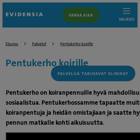
VARAA AIKA
VALIKKO
Etusivu
Palvelut
Pentukerho koirille
Pentukerho koirille
PALVELUA TARJOAVAT KLINIKAT
Pentukerho on koiranpennuille hyvä mahdollisu
sosiaalistua. Pentukerhossamme tapaatte muit
koiranpentuja ja heidän omistajiaan ja saatte h
pennun matkalle kohti aikuisuutta.