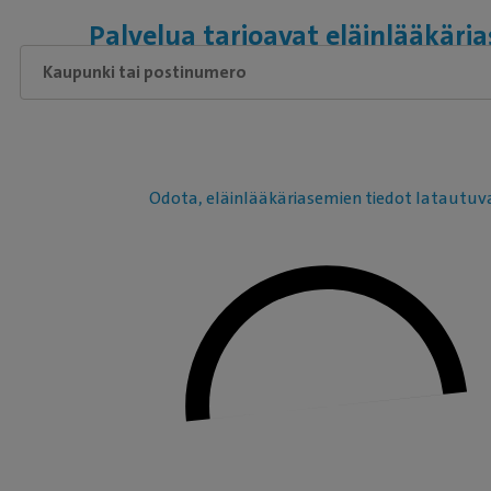
Palvelua tarjoavat eläinlääkäri
Odota, eläinlääkäriasemien tiedot latautuv