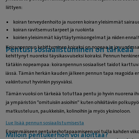
liittyen:
koiran terveydenhoito ja nuoren koiran yleisimmät sairaud
koiran ravitsemustarpeet ja ruokinta
koirien yleisimmät käyttäytymisongelmat ja niiden ennal
Koiranpennun kehittyminen koiraksi on nopeaa ja jo vuodessa
Pentusi sosiaalistuminen on tärkeää
kehittynyt nuoreksi täysikasvuiseksi koiraksi. Pennun henkin
tätäkin nopeampaa: koiranpennun sosiaaliset taidot karttuva
iässä. Tämän herkän kauden jälkeen pennun tapa reagoida eri
vakiintunut hyvinkin pysyväksi.
Tämän vuoksi on tärkeää totuttaa pentu jo hyvin nuorena ihmisi
ja ympäristön ”omituisiin asioihin” kuten ohikiitäviin polkupyö
matkusteluun, paukkeisiin, kolinoihin ja myös yksinoloon.
Lue lisää pennun sosiaalistumisesta
Ensimmäiseen pentukerhotapaamiseen voi tulla kahden viik
Milloin pentukerhon voi aloittaa?