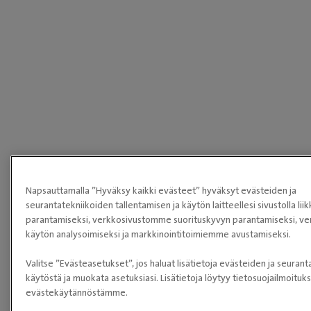
Napsauttamalla ”Hyväksy kaikki evästeet” hyväksyt evästeiden ja
seurantatekniikoiden tallentamisen ja käytön laitteellesi sivustolla li
parantamiseksi, verkkosivustomme suorituskyvyn parantamiseksi, ve
käytön analysoimiseksi ja markkinointitoimiemme avustamiseksi.
Valitse ”Evästeasetukset”, jos haluat lisätietoja evästeiden ja seuran
käytöstä ja muokata asetuksiasi. Lisätietoja löytyy tietosuojailmoitu
evästekäytännöstämme.