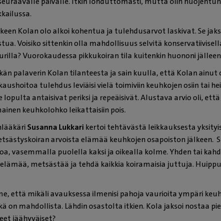
 seuraavalle päivälle. Itkin lohduttomasti, mutta olin huojentunu
kkailussa.
een Kolan olo alkoi kohentua ja tulehdusarvot laskivat. Se jaksoi 
tua. Voisiko sittenkin olla mahdollisuus selvitä konservatiivisell
urilla? Vuorokaudessa pikkukoiran tila kuitenkin huononi jälleen
kän palaverin Kolan tilanteesta ja sain kuulla, että Kolan ainut ol
kkaushoitoa tulehdus leviäisi vielä toimiviin keuhkojen osiin tai h
ne lopulta antaisivat periksi ja repeäisivät. Alustava arvio oli, ett
inen keuhkolohko leikattaisiin pois.
nlääkäri
Susanna Lukkari
kertoi tehtävästä leikkauksesta yksityi
metsästyskoiran arvoista elämää keuhkojen osapoiston jälkeen. S
hkoa, vasemmalla puolella kaksi ja oikealla kolme. Yhden tai kah
ä elämää, metsästää ja tehdä kaikkia koiramaisia juttuja. Huippu-u
e, että mikäli avauksessa ilmenisi pahoja vaurioita ympäri keuhk
kä on mahdollista. Lähdin osastolta itkien. Kola jaksoi nostaa p
eet jäähyväiset?