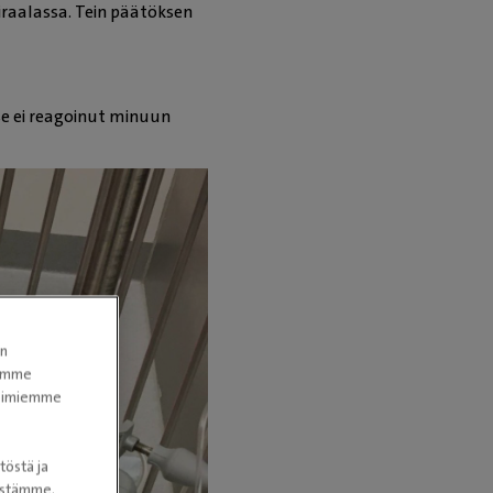
iraalassa. Tein päätöksen
se ei reagoinut minuun
en
tomme
itoimiemme
töstä ja
nöstämme.