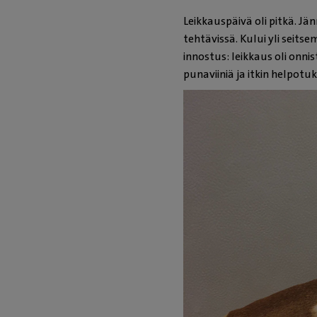
Leikkauspäivä oli pitkä. Jä
tehtävissä. Kului yli seits
innostus: leikkaus oli onn
punaviiniä ja itkin helpotu