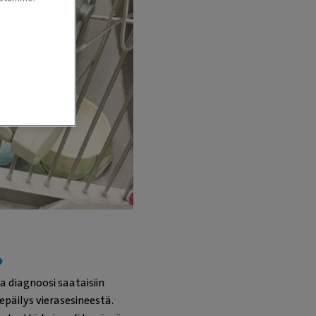
?
a diagnoosi saataisiin
päilys vierasesineestä.