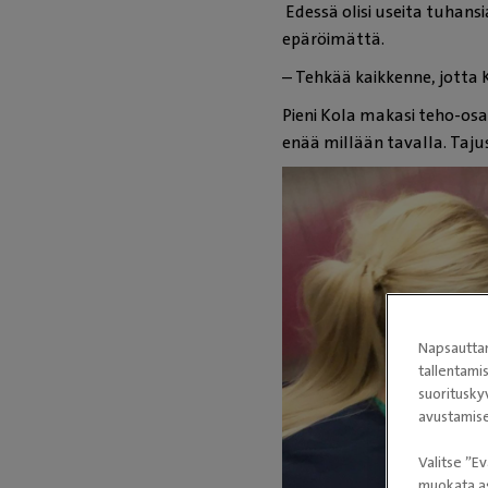
Edessä olisi useita tuhans
epäröimättä.
– Tehkää kaikkenne, jotta 
Pieni Kola makasi teho-osa
enää millään tavalla. Tajus
Napsauttam
tallentami
suoritusky
avustamise
Valitse ”Ev
muokata as