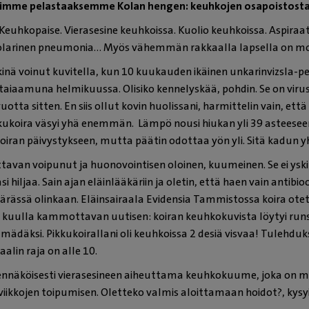
tuimme pelastaaksemme Kolan hengen: keuhkojen osapoistosta
uhkopaise. Vierasesine keuhkoissa. Kuolio keuhkoissa. Aspira
eolarinen pneumonia… Myös vähemmän rakkaalla lapsella on m
ikinä voinut kuvitella, kun 10 kuukauden ikäinen unkarinvizsla-p
aiaamuna helmikuussa. Olisiko kennelyskää, pohdin. Se on virus
vuotta sitten. En siis ollut kovin huolissani, harmittelin vain, että
kukoira väsyi yhä enemmän. Lämpö nousi hiukan yli 39 asteeseen, 
koiran päivystykseen, mutta päätin odottaa yön yli. Sitä kadun y
van voipunut ja huonovointisen oloinen, kuumeinen. Se ei yskin
 hiljaa. Sain ajan eläinlääkäriin ja oletin, että haen vain antibi
ärässä olinkaan. Eläinsairaala Evidensia Tammistossa koira otett
a kuulla kammottavan uutisen: koiran keuhkokuvista löytyi runs
mädäksi. Pikkukoirallani oli keuhkoissa 2 desiä visvaa! Tulehdu
alin raja on alle 10.
ennäköisesti vierasesineen aiheuttama keuhkokuume, joka on met
 viikkojen toipumisen. Oletteko valmis aloittamaan hoidot?, kysyi