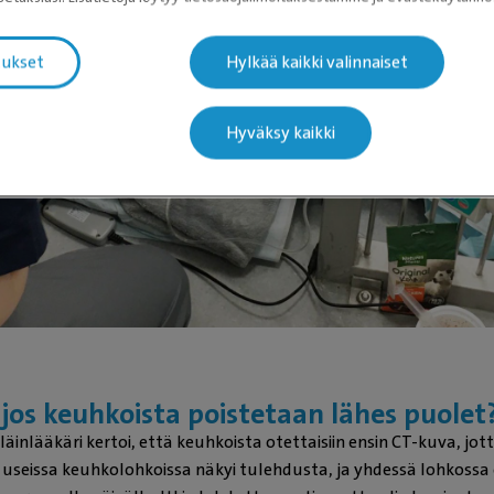
tukset
Hylkää kaikki valinnaiset
Hyväksy kaikki
, jos keuhkoista poistetaan lähes puolet
inlääkäri kertoi, että keuhkoista otettaisiin ensin CT-kuva, jott
 useissa keuhkolohkoissa näkyi tulehdusta, ja yhdessä lohkossa e