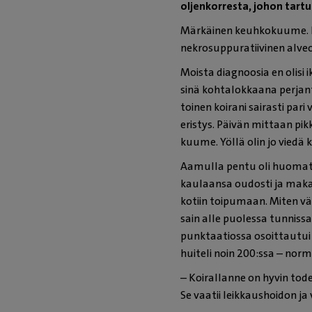
oljenkorresta, johon tar
Märkäinen keuhkokuume. Ke
nekrosuppuratiivinen alv
Moista diagnoosia en olisi 
sinä kohtalokkaana perjant
toinen koirani sairasti pari 
eristys. Päivän mittaan pik
kuume. Yöllä olin jo viedä 
Aamulla pentu oli huomatta
kaulaansa oudosti ja makasi
kotiin toipumaan. Miten vä
sain alle puolessa tunniss
punktaatiossa osoittautui 
huiteli noin 200:ssa – norma
– Koirallanne on hyvin tod
Se vaatii leikkaushoidon ja