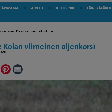
ÄKÄRIASEMAT
PALVELUT
HOITOVINKIT
ELÄINLÄÄKÄREIL
akastarina: Kolan viimeinen oljenkorsi
: Kolan viimeinen oljenkorsi
2020