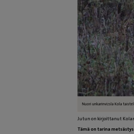
Nuori unkarinvizsla Kola taiste
Jutun on kirjoittanut Kolan
Tämä on tarina metsästysko