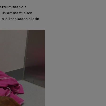
 ettei mitään ole
kuulsi ammattilaisen
un jälkeen kaadoin lasin