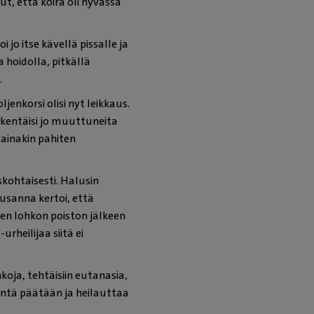
t, että koira oli hyvässä
jo itse kävellä pissalle ja
a hoidolla, pitkällä
.
jenkorsi olisi nyt leikkaus.
eikentäisi jo muuttuneita
ä ainakin pahiten
skohtaisesti. Halusin
usanna kertoi, että
den lohkon poiston jälkeen
rheilijaa siitä ei
oja, tehtäisiin eutanasia,
ientä päätään ja heilauttaa