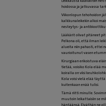
Leikkausta kaavailtiin heti
hoidossa ja jatkuvassa tar
Viikonlopun tehohoidon jälk
kalkkunaleikekin alkoi mais
nesteytys- ja antibioottiku
Lääkärit olivat pitäneet pit
Pelkona oli, että ilman lei
alueita niin pahasti, ettei 
vaurioitunut vasen etumma
Kirurgiaan erikoistuva eläi
tietää, voisiko Kola elää 
koiralla on viisi keuhkolo
Kola voisi vielä elää täytt
kuitenkaan enää tulisi.
Tämä riitti minulle. Sovimm
muutoin leikattaisiin se mi
häntäänsä. Eiväthän ne oll