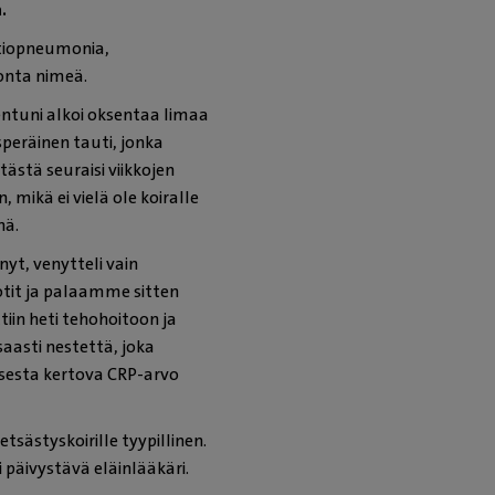
.
atiopneumonia,
onta nimeä.
entuni alkoi oksentaa limaa
peräinen tauti, jonka
 tästä seuraisi viikkojen
mikä ei vielä ole koiralle
hä.
yt, venytteli vain
ootit ja palaamme sitten
iin heti tehohoitoon ja
aasti nestettä, joka
ksesta kertova CRP-arvo
sästyskoirille tyypillinen.
 päivystävä eläinlääkäri.