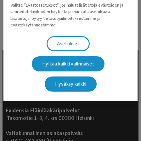
Valitse ”Evästeasetukset”, jos haluat lisätietoja evästeiden ja
seurantatekniikoiden käytöstä ja muokata asetuksiasi.
Kielitaidot
Lisätietoja löytyy tietosuojailmoituksestamme ja
• Englanti
evästekäytännöstämme.
Asetukset
Hylkää kaikki valinnaiset
Hyväksy kaikki
Evidensia Eläinlääkäripalvelut
Takomotie 1-3, 4. krs 00380 Helsinki
Valtakunnallinen asiakaspalvelu:
p. 0300 484 789 (0,59€/min +