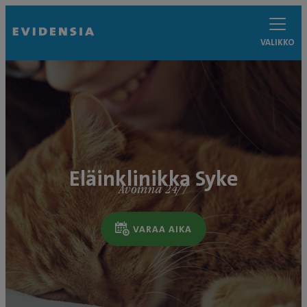
VALIKKO
Eläinklinikka Syke
Avoinna 24/7
VARAA AIKA