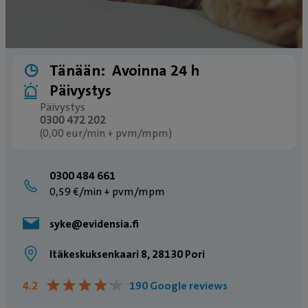
Tänään:
Avoinna 24 h
Päivystys
Päivystys
0300 472 202
(0,00 eur/min + pvm/mpm)
0300 484 661
0,59 €/min + pvm/mpm
syke@evidensia.fi
Itäkeskuksenkaari 8, 28130 Pori
★
★
★
★
★
★
★
★
★
★
4.2
190 Google reviews