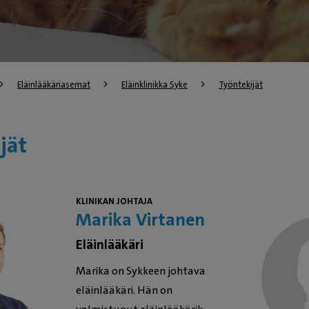
Eläinlääkäriasemat
Eläinklinikka Syke
Työntekijät
jät
KLINIKAN JOHTAJA
Marika Virtanen
Eläinlääkäri
Marika on Sykkeen johtava
eläinlääkäri. Hän on