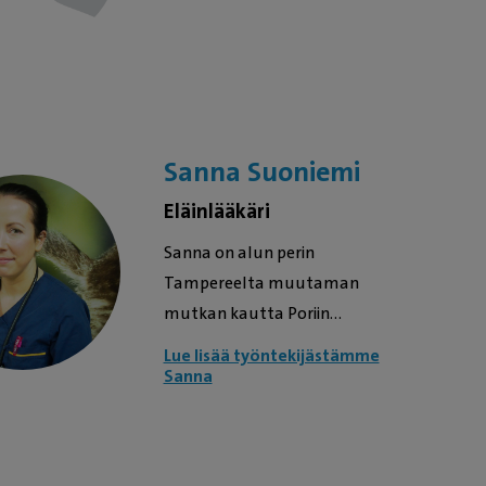
Sanna Suoniemi
Eläinlääkäri
Sanna on alun perin
Tampereelta muutaman
mutkan kautta Poriin
rantautunut
Lue lisää työntekijästämme
eläinlääkärimme. Ennen
Sanna
Poriin saapumistaan Sanna
on työskennellyt
Tampereen Evidensia-