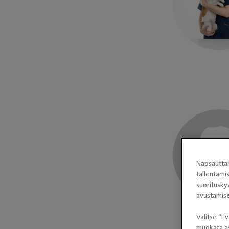
Napsauttam
tallentami
suoritusky
avustamise
Valitse ”Ev
muokata as