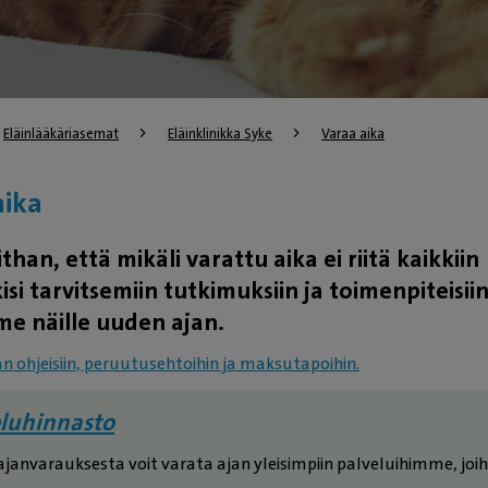
Eläinlääkäriasemat
Eläinklinikka Syke
Varaa aika
aika
han, että mikäli varattu aika ei riitä kaikkiin
si tarvitsemiin tutkimuksiin ja toimenpiteisiin
e näille uuden ajan.
 ohjeisiin, peruutusehtoihin ja maksutapoihin.
eluhinnasto
janvarauksesta voit varata ajan yleisimpiin palveluihimme, joih