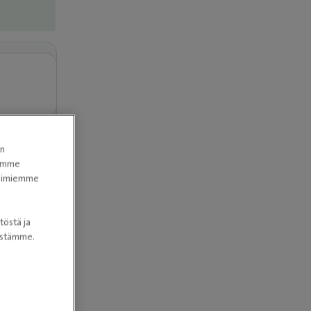
en
tomme
itoimiemme
töstä ja
nöstämme.