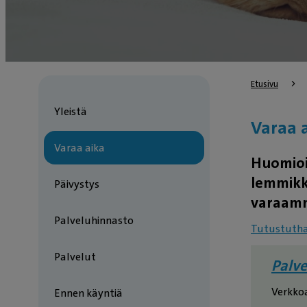
Etusivu
Yleistä
Varaa 
Varaa aika
Huomioit
lemmikki
Päivystys
varaamm
Palveluhinnasto
Tutustuthan
Palvelut
Palv
Verkkoa
Ennen käyntiä