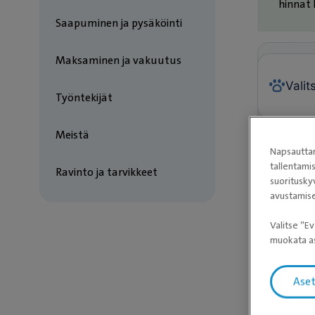
hinnat
Saapuminen ja pysäköinti
Maksaminen ja vakuutus
Työntekijät
Meistä
Napsauttam
tallentami
Ravinto ja tarvikkeet
suoritusky
avustamise
Valitse ”Ev
muokata as
Ase