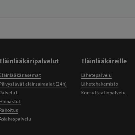
Eläinlääkäripalvelut
Eläinlääkäreille
Eläinlääkäriasemat
Lähetepalvelu
Päivystävät eläinsairaalat (24h)
Lähetehakemisto
Palvelut
Konsultaatiopalvelu
Hinnastot
Rahoitus
Asiakaspalvelu