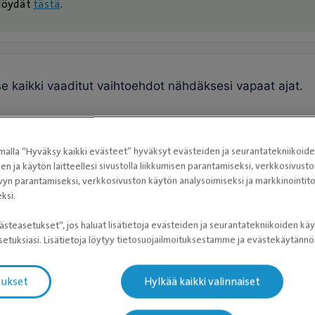
 löydät
tästä
.
alla ”Hyväksy kaikki evästeet” hyväksyt evästeiden ja seurantatekniikoid
sen ja käytön laitteellesi sivustolla liikkumisen parantamiseksi, verkkosivus
vyn parantamiseksi, verkkosivuston käytön analysoimiseksi ja markkinoint
ksi.
ästeasetukset”, jos haluat lisätietoja evästeiden ja seurantatekniikoiden käy
etuksiasi. Lisätietoja löytyy tietosuojailmoituksestamme ja evästekäytän
tukset
Hylkää kaikki valinnaiset