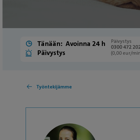
Päivystys
Tänään:
Avoinna 24 h
0300 472 20
Päivystys
(0,00 eur/m
Työntekijämme