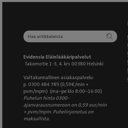
Evidensia Eläinlääkäripalvelut
Takomotie 1-3, 4. krs 00380 Helsinki
Valtakunnallinen asiakaspalvelu:
p. 0300 484 789 (0,59€/min +
pvm/mpm) (ma–pe klo 8:00–16:00)
Puhelun hinta 0300-
ajanvarausnumeroon on 0,59 eur/min
+ pvm/mpm. Puhelinjonotus on
maksullista.