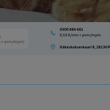
0300 484 661
0,59 €/min + pvm/mpm
2
in + pvm/mpm)
Itäkeskuksenkaari 8, 28130 P