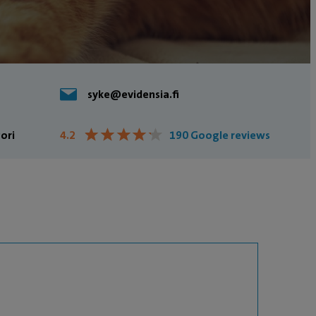
syke@evidensia.fi
★
★
★
★
★
★
★
★
★
★
ori
4.2
190 Google reviews