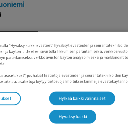
uoniemi
i
alla ”Hyväksy kaikki evästeet” hyväksyt evästeiden ja seurantatekniikoid
sen ja käytön laitteellesi sivustolla liikkumisen parantamiseksi, verkkosivus
vyn parantamiseksi, verkkosivuston käytön analysoimiseksi ja markkinoint
ksi.
utkan kautta Poriin rantautunut eläinlääkärimme. Ennen Por
ästeasetukset”, jos haluat lisätietoja evästeiden ja seurantatekniikoiden käy
etuksiasi. Lisätietoja löytyy tietosuojailmoituksestamme ja evästekäytän
autumiseen, on yksi työn mukavimmista puolista mahdollisuus k
työssä Sannan erityisen kiinnostuksen kohteena ovat sisätaudit,
tukset
Hylkää kaikki valinnaiset
 parissa.
Hyväksy kaikki