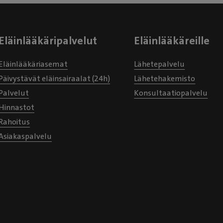
Eläinlääkäripalvelut
Eläinlääkäreille
Eläinlääkäriasemat
Lähetepalvelu
Päivystävät eläinsairaalat (24h)
Lähetehakemisto
Palvelut
Konsultaatiopalvelu
Hinnastot
Rahoitus
Asiakaspalvelu