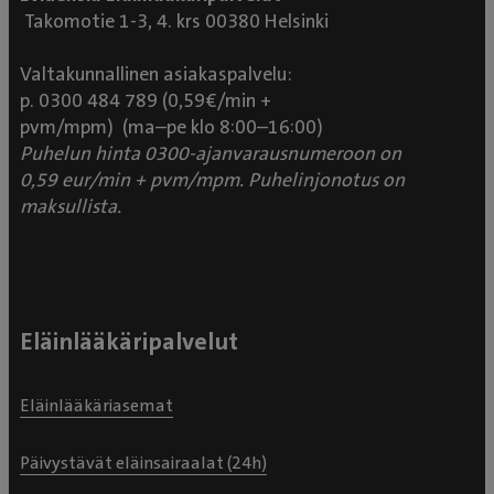
Takomotie 1-3, 4. krs 00380 Helsinki
Valtakunnallinen asiakaspalvelu:
p. 0300 484 789 (0,59€/min +
pvm/mpm) (ma–pe klo 8:00–16:00)
Puhelun hinta 0300-ajanvarausnumeroon on
0,59 eur/min + pvm/mpm. Puhelinjonotus on
maksullista.
Eläinlääkäripalvelut
Eläinlääkäriasemat
Päivystävät eläinsairaalat (24h)