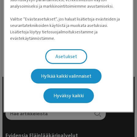
Riina viihtyy työssään, ja kertoo siinä parasta olevan
analysoimiseksi ja markkinointitoimiemme avustamiseksi.
työkaverit. Mielen pitää virkeänä se, ettei yksikään
Valitse ”Evästeasetukset”, jos haluat lisätietoja evästeiden ja
päivä ole samanlainen. Myös se, että hän saa
seurantatekniikoiden käytöstä ja muokata asetuksiasi.
työskennellä eläinten parissa, on suuri etuoikeus!
Lisätietoja löytyy tietosuojailmoituksestamme ja
evästekäytännöstämme.
Eläinsairaala Vethaus: ”Hädän hetkellä, suurella
sydämellä”
Asetukset
Hylkää kaikki valinnaiset
Hyväksy kaikki
Evidensia Eläinlääkäripalvelut