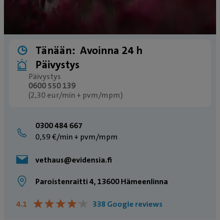
Tänään:
Avoinna 24 h
Päivystys
Päivystys
0600 550 139
(2,30 eur/min + pvm/mpm)
0300 484 667
0,59 €/min + pvm/mpm
vethaus@evidensia.fi
Paroistenraitti 4, 13600 Hämeenlinna
★
★
★
★
★
★
★
★
★
★
4.1
338 Google reviews