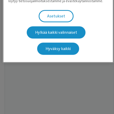
löytyy tietosuojailmoituksestamme ja evästekäytännöstämme.
Asetukset
Hylkää kaikki valinnaiset
Hyväksy kaikki