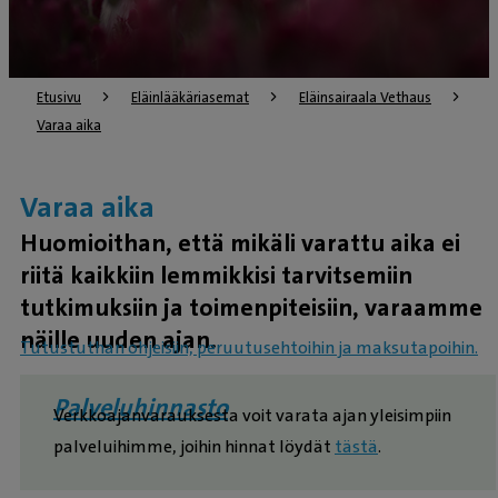
Etusivu
Eläinlääkäriasemat
Eläinsairaala Vethaus
Varaa aika
Varaa aika
Huomioithan, että mikäli varattu aika ei
riitä kaikkiin lemmikkisi tarvitsemiin
tutkimuksiin ja toimenpiteisiin, varaamme
näille uuden ajan.
Tutustuthan ohjeisiin, peruutusehtoihin ja maksutapoihin.
Palveluhinnasto
Verkkoajanvarauksesta voit varata ajan yleisimpiin
palveluihimme, joihin hinnat löydät
tästä
.