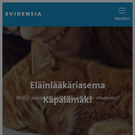
VALIKKO
Eläinlääkäriasema
Käpälämäki
Meille jokainen lemmikki on kuin omamme!