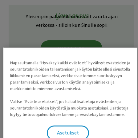
Ajanvaraus
Yleisimpiin palveluihimme voit varata ajan
verkossa - silloin kun Sinulle sopii.
VARAA AIKA
Napsauttamalla ”Hyväksy kaikki evästeet” hyväksyt evästeiden ja
seurantatekniikoiden tallentamisen ja käytön laitteellesi sivustolla
liikkumisen parantamiseksi, verkkosivustomme suorituskyvyn
Aukioloajat
parantamiseksi, verkkosivuston käytön analysoimiseksi ja
markkinointitoimiemme avustamiseksi.
Maanantai
08:00 ­- 20:00
Valitse ”Evästeasetukset”, jos haluat lisätietoja evästeiden ja
seurantatekniikoiden käytöstä ja muokata asetuksiasi. Lisätietoja
Tiistai
08:00 ­- 20:00
löytyy tietosuojailmoituksestamme ja evästekäytännöstämme.
Keskiviikko
08:00 ­- 20:00
Torstai
08:00 ­- 20:00
Asetukset