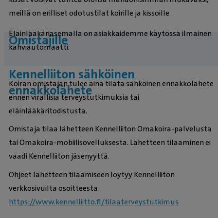
meillä on erilliset odotustilat koirille ja kissoille.
Eläinlääkäriasemalla on asiakkaidemme käytössä ilmainen
Omistajille
kahviautomaatti.
Kennelliiton sähköinen
Koiran omistajan tulee aina tilata sähköinen ennakkolähete
ennakkolähete
ennen virallisia terveystutkimuksia tai
eläinlääkäritodistusta.
Omistaja tilaa lähetteen Kennelliiton Omakoira-palvelusta
tai Omakoira-mobiilisovelluksesta. Lähetteen tilaaminen ei
vaadi Kennelliiton jäsenyyttä.
Ohjeet lähetteen tilaamiseen löytyy Kennelliiton
verkkosivuilta osoitteesta:
https://www.kennelliitto.fi/tilaaterveystutkimus