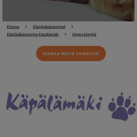
Etusivu
Eläinlääkäriasemat
Eläinlääkäriasema Käpälämäki
Ennen käyntiä
SEURAA MEITÄ SOMESSA!