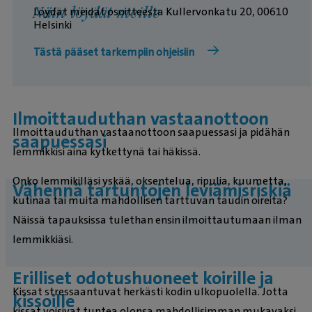
Näin löydät meille
Löydät meidät osoitteesta Kullervonkatu 20, 00610
Helsinki
Tästä pääset tarkempiin ohjeisiin
Ilmoittauduthan vastaanottoon
Ilmoittauduthan vastaanottoon saapuessasi ja pidähän
saapuessasi
lemmikkisi aina kytkettynä tai häkissä.
Onko lemmikilläsi yskää, oksentelua, ripulia, kuumetta,
Vähennä tartuntojen leviämisriskiä
kutinaa tai muita mahdollisen tarttuvan taudin oireita?
Näissä tapauksissa tulethan ensin ilmoittautumaan ilman
lemmikkiäsi.
Erilliset odotushuoneet koirille ja
Kissat stressaantuvat herkästi kodin ulkopuolella. Jotta
kissoille
kissat voisivat tuntea olonsa mahdollisimman mukavaksi,