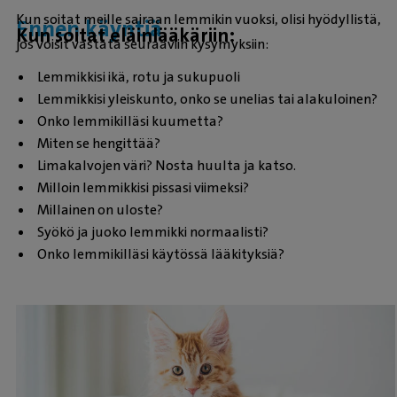
Kun soitat meille sairaan lemmikin vuoksi, olisi hyödyllistä,
Ennen käyntiä
Kun soitat eläinlääkäriin:
jos voisit vastata seuraaviin kysymyksiin:
Lemmikkisi ikä, rotu ja sukupuoli
Lemmikkisi yleiskunto, onko se unelias tai alakuloinen?
Onko lemmikilläsi kuumetta?
Miten se hengittää?
Limakalvojen väri? Nosta huulta ja katso.
Milloin lemmikkisi pissasi viimeksi?
Millainen on uloste?
Syökö ja juoko lemmikki normaalisti?
Onko lemmikilläsi käytössä lääkityksiä?