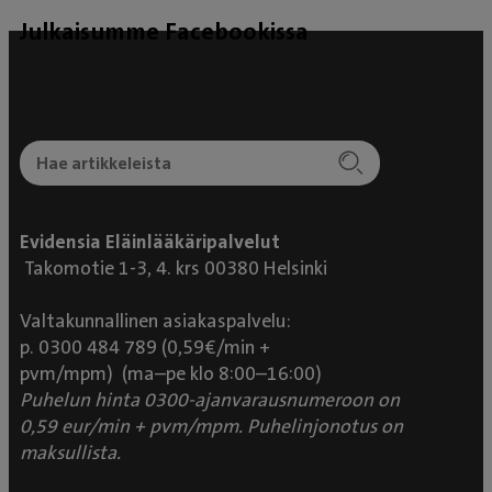
luottamuksen. Hän ei hoitanut vain koiraa, vaan tuki
Julkaisumme Facebookissa
myös minua omistajana suurella sydämellä. Tänään
Vivi on elossa, turvassa ja uskomattoman virkeä! ​Jos
etsit Lahdesta parasta mahdollista hoitoa
lemmikillesi, suosittelen lämpimästi Mariaa ja
Evidensia Lahtea. Ammattitaitoa ja suurta sydäntä,
kiitos!❤️ Yst. Claudio , Nina & Viví.
Evidensia Eläinlääkäripalvelut
Takomotie 1-3, 4. krs 00380 Helsinki
Valtakunnallinen asiakaspalvelu:
p. 0300 484 789 (0,59€/min +
pvm/mpm) (ma–pe klo 8:00–16:00)
Puhelun hinta 0300-ajanvarausnumeroon on
0,59 eur/min + pvm/mpm. Puhelinjonotus on
maksullista.