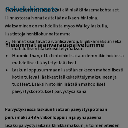
Palveluhinnasto
Palveluidemme hinnat ovat eläinlääkäriasemakohtaiset.
Hinnastossa hinnat esitetään alkaen-hintoina.
Maksaminen on mahdollista myös Walley laskulla,
lisätietoja henkilökunnaltamme.
Hinnat sisältävät arvonlisäveron, klinikkamaksun sekä
Yleisimmät ajanvarauspalvelumme
mahdollisen lääkekäsittelymaksun.
Huomioithan, että hintoihin lisätään lemmikin hoidossa
mahdollisesti käytetyt lääkkeet.
Laskun loppusummaan lisätään erikseen mahdollisesti
kotiin tulevat lääkkeet lääkekäsittelymaksuineen ja
tuotteet. Lisäksi hintoihin lisätään mahdolliset
päivystyskorotukset päivystysaikana.
Päivystyksessä laskuun lisätään päivystyspotilaan
perusmaksu 43 € viikonloppuisin ja pyhäpäivinä
Lisäksi päivystysaikana klinikkamaksun ja toimenpiteiden