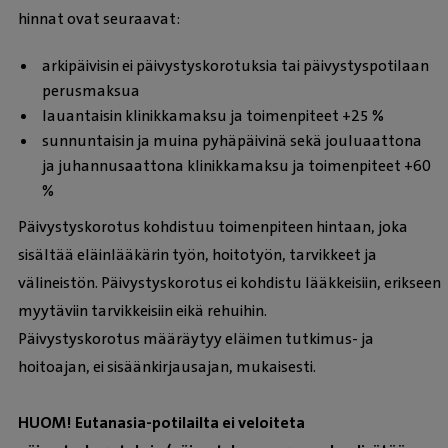
hinnat ovat seuraavat:
arkipäivisin ei päivystyskorotuksia tai päivystyspotilaan
perusmaksua
lauantaisin klinikkamaksu ja toimenpiteet +25 %
sunnuntaisin ja muina pyhäpäivinä sekä jouluaattona
ja juhannusaattona klinikkamaksu ja toimenpiteet +60
%
Päivystyskorotus kohdistuu toimenpiteen hintaan, joka
sisältää eläinlääkärin työn, hoitotyön, tarvikkeet ja
välineistön. Päivystyskorotus ei kohdistu lääkkeisiin, erikseen
myytäviin tarvikkeisiin eikä rehuihin.
Päivystyskorotus määräytyy eläimen tutkimus- ja
hoitoajan, ei sisäänkirjausajan, mukaisesti.
HUOM! Eutanasia-potilailta ei veloiteta