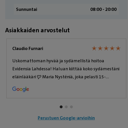
Sunnuntai
08:00 ­- 20:00
Asiakkaiden arvostelut
★
★
★
★
★
★
★
★
★
★
Claudio Furnari
Uskomattoman hyvää ja sydämellistä hoitoa
Evidensia Lahdessa! ​Haluan kiittää koko sydämestäni
eläinlääkäri ❤️ Maria Nysténiä, joka pelasti 15-
vuotiaan koirani Vivin. Viville tehtiin suuri ja pelottava
leikkaus (sterilisaatio ja polyypin poisto), ja kaikki sujui
Marian huippuammattitaidon ansiosta täydellisesti. ​
Moni sanoi, ettei tämän ikäistä kannattaisi enää
leikata, mutta Marian lempeys, tarkkuus ja
Perustuen Google-arvioihin
empaattinen ote antoivat minulle täyden