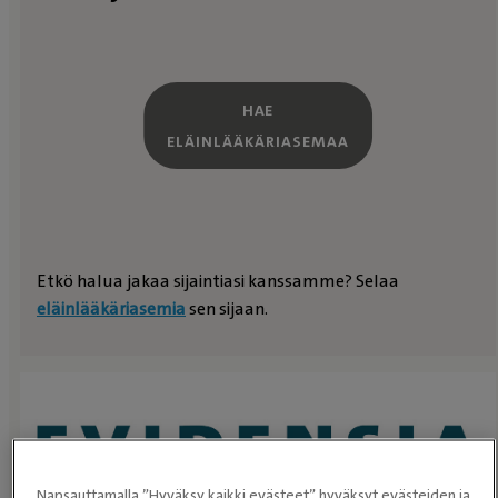
HAE
ELÄINLÄÄKÄRIASEMAA
Etkö halua jakaa sijaintiasi kanssamme? Selaa
eläinlääkäriasemia
sen sijaan.
Napsauttamalla ”Hyväksy kaikki evästeet” hyväksyt evästeiden ja