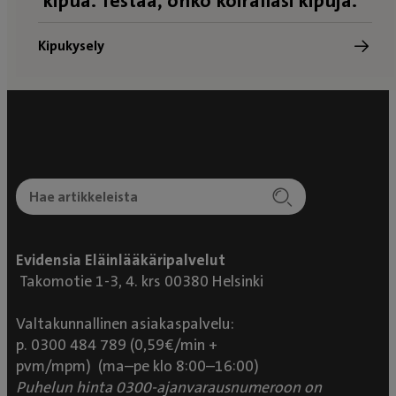
kipua. Testaa, onko koirallasi kipuja.
Kipukysely
Evidensia Eläinlääkäripalvelut
Takomotie 1-3, 4. krs 00380 Helsinki
Valtakunnallinen asiakaspalvelu:
p. 0300 484 789 (0,59€/min +
pvm/mpm) (ma–pe klo 8:00–16:00)
Puhelun hinta 0300-ajanvarausnumeroon on