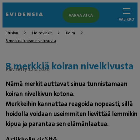
VARAA AIKA
VALIKKO
Etusivu
Hoitovinkit
Koira
8 merkkiä koiran nivelkivusta
8 merkkiä koiran nivelkivusta
Päivitetty 12.6.2026
Nämä merkit auttavat sinua tunnistamaan
koiran nivelkivun kotona.
Merkkeihin kannattaa reagoida nopeasti, sillä
hoidolla voidaan useimmiten lievittää lemmikin
kipua ja parantaa sen elämänlaatua.
Artikkelin sisältö