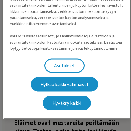
seurantatekniikoiden tallentamisen ja käytön laitteellesi sivustolla
liikkumisen parantamiseksi, verkkosivustomme suorituskyvyn
parantamiseksi, verkkosivuston käytön analysoimiseksi ja
markkinointitoimiemme avustamiseksi.
Tutustu Evidensia Kaupan
valikoimaan!
Valitse ”Evästeasetukset”, jos haluat lisätietoja evästeiden ja
seurantatekniikoiden käytöstä ja muokata asetuksiasi. Lisätietoja
löytyy tietosuojailmoituksestamme ja evästekäytännöstämme.
Evidensia Kauppa
Asetukset
Hylkää kaikki valinnaiset
Hyväksy kaikki
Eläimet ovat mestareita peittämään