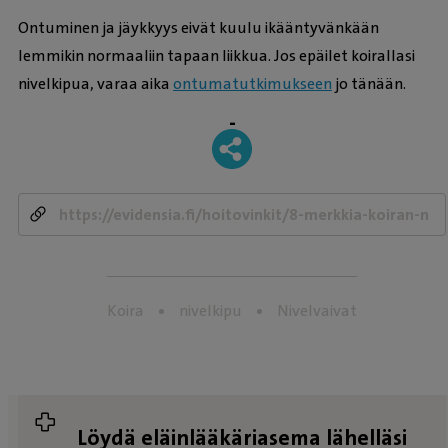
Ontuminen ja jäykkyys eivät kuulu ikääntyvänkään
lemmikin normaaliin tapaan liikkua. Jos epäilet koirallasi
nivelkipua, varaa aika
ontumatutkimukseen
jo tänään.
-
Koira
nivelkipu
Nivelvaivat
Löydä eläinlääkäriasema lähelläsi