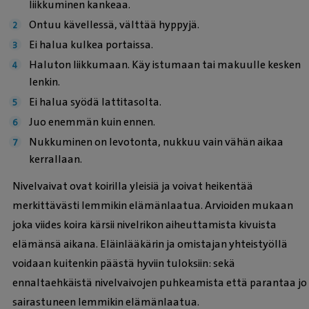
liikkuminen kankeaa.
Ontuu kävellessä, välttää hyppyjä.
Ei halua kulkea portaissa.
Haluton liikkumaan. Käy istumaan tai makuulle kesken
lenkin.
Ei halua syödä lattitasolta.
Juo enemmän kuin ennen.
Nukkuminen on levotonta, nukkuu vain vähän aikaa
kerrallaan.
Nivelvaivat ovat koirilla yleisiä ja voivat heikentää
merkittävästi lemmikin elämänlaatua. Arvioiden mukaan
joka viides koira kärsii nivelrikon aiheuttamista kivuista
elämänsä aikana. Eläinlääkärin ja omistajan yhteistyöllä
voidaan kuitenkin päästä hyviin tuloksiin: sekä
ennaltaehkäistä nivelvaivojen puhkeamista että parantaa jo
sairastuneen lemmikin elämänlaatua.