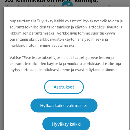
-
ilmoitathan siitä jo aikaa varatessasi!
Napsauttamalla ”Hyväksy kaikki evästeet” hyväksyt evästeiden ja
seurantatekniikoiden tallentamisen ja käytön laitteellesi sivustolla
liikkumisen parantamiseksi, verkkosivustomme suorituskyvyn
parantamiseksi, verkkosivuston käytön analysoimiseksi ja
markkinointitoimiemme avustamiseksi.
Antibioottiresistenssi
MRSP
Valitse ”Evästeasetukset”, jos haluat lisätietoja evästeiden ja
seurantatekniikoiden käytöstä ja muokata asetuksiasi. Lisätietoja
löytyy tietosuojailmoituksestamme ja evästekäytännöstämme.
Asetukset
Löydä eläinlääkäriasema lähelläsi
Hylkää kaikki valinnaiset
HAE
Hyväksy kaikki
ELÄINLÄÄKÄRIASEMAA