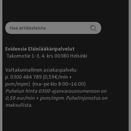
Evidensia Eläinlääkäripalvelut
Takomotie 1-3, 4. krs 00380 Helsinki
Valtakunnallinen asiakaspalvelu:
p. 0300 484 789 (0,59€/min +
pvm/mpm) (ma–pe klo 8:00–16:00)
Puhelun hinta 0300-ajanvarausnumeroon on
0,59 eur/min + pvm/mpm. Puhelinjonotus on
maksullista.