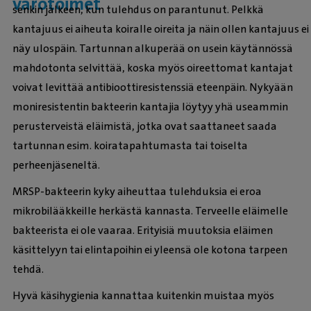
varotoimet
senkin jälkeen, kun tulehdus on parantunut. Pelkkä
kantajuus ei aiheuta koiralle oireita ja näin ollen kantajuus ei
näy ulospäin. Tartunnan alkuperää on usein käytännössä
mahdotonta selvittää, koska myös oireettomat kantajat
voivat levittää antibioottiresistenssiä eteenpäin. Nykyään
moniresistentin bakteerin kantajia löytyy yhä useammin
perusterveistä eläimistä, jotka ovat saattaneet saada
tartunnan esim. koiratapahtumasta tai toiselta
perheenjäseneltä.
MRSP-bakteerin kyky aiheuttaa tulehduksia ei eroa
mikrobilääkkeille herkästä kannasta. Terveelle eläimelle
bakteerista ei ole vaaraa. Erityisiä muutoksia eläimen
käsittelyyn tai elintapoihin ei yleensä ole kotona tarpeen
tehdä.
Hyvä käsihygienia kannattaa kuitenkin muistaa myös