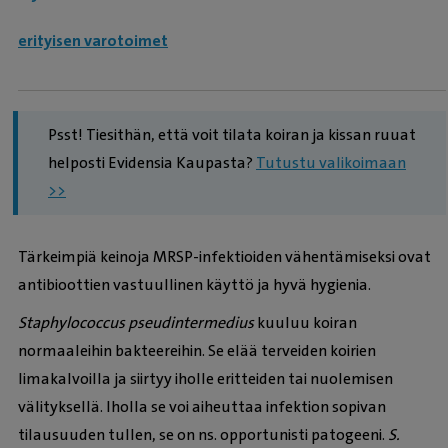
erityisen varotoimet
Psst! Tiesithän, että voit tilata koiran ja kissan ruuat
helposti Evidensia Kaupasta?
Tutustu valikoimaan
>>
Tärkeimpiä keinoja MRSP-infektioiden vähentämiseksi ovat
antibioottien vastuullinen käyttö ja hyvä hygienia.
Staphylococcus pseudintermedius
kuuluu koiran
normaaleihin bakteereihin. Se elää terveiden koirien
limakalvoilla ja siirtyy iholle eritteiden tai nuolemisen
välityksellä. Iholla se voi aiheuttaa infektion sopivan
tilausuuden tullen, se on ns. opportunisti patogeeni.
S.