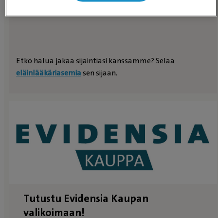
Etkö halua jakaa sijaintiasi kanssamme? Selaa
eläinlääkäriasemia
sen sijaan.
Tutustu Evidensia Kaupan
valikoimaan!