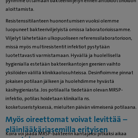
pyrimme ottamaan bakteeriviljelyn ennen antibioottihoidon
aloittamista.
Resistenssitilanteen huonontumisen vuoksi olemme
luopuneet bakteeriviljelyistä omissa laboratorioissamme.
Viljelyt lähetetään ulkopuoliseen referenssilaboratorioon,
missä myös multiresistentit infektiot pystytään
luotettavasti varmistamaan. Hyvällä ja huolellisella
hygienialla estetään bakteerikantojen geenien vaihto
yksilöiden välillä klinikkaolosuhteissa. Desinfioimme pinnat
jokaisen potilaan jälkeen ja huolehdimme hyvästä
käsihygieniasta. Jos potilaalla tiedetään olevan MRSP-
infektio, potilas hoidetaan klinikalla ns.
kosketuseristyksessä, mieluiten päivän viimeisenä potilaana.
Myös oireettomat voivat levittää –
eläinlääkäriasemilla erityisen
Koira voi jäädä MRSP-bakteerin kantajaksi pitkäksi aikaa