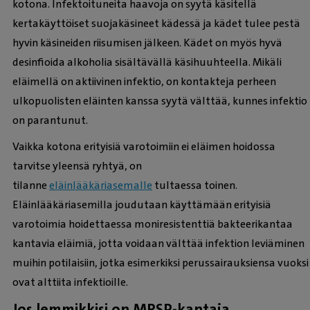
kotona. Infektoituneita haavoja on syytä käsitellä
kertakäyttöiset suojakäsineet kädessä ja kädet tulee pestä
hyvin käsineiden riisumisen jälkeen. Kädet on myös hyvä
desinfioida alkoholia sisältävällä käsihuuhteella. Mikäli
eläimellä on aktiivinen infektio, on kontakteja perheen
ulkopuolisten eläinten kanssa syytä välttää, kunnes infektio
on parantunut.
Vaikka kotona erityisiä varotoimiin ei eläimen hoidossa
tarvitse yleensä ryhtyä, on
tilanne
eläinlääkäriasemalle
tultaessa toinen.
Eläinlääkäriasemilla joudutaan käyttämään erityisiä
varotoimia hoidettaessa moniresistenttiä bakteerikantaa
kantavia eläimiä, jotta voidaan välttää infektion leviäminen
muihin potilaisiin, jotka esimerkiksi perussairauksiensa vuoksi
ovat alttiita infektioille.
Jos lemmikkisi on MRSP-kantaja,