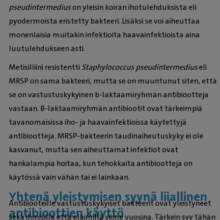
pseudintermedius
on yleisin koiran ihotulehduksista eli
pyodermoista eristetty bakteeri. Lisäksi se voi aiheuttaa
monenlaisia muitakin infektioita haavainfektioista aina
luutulehdukseen asti.
Metisilliini resistentti
Staphylococcus pseudintermedius
eli
MRSP on sama bakteeri, mutta se on muuntunut siten, että
se on vastustuskykyinen b-laktaamiryhmän antibiootteja
vastaan. B-laktaamiryhmän antibiootit ovat tärkeimpiä
tavanomaisissa iho- ja haavainfektioissa käytettyjä
antibiootteja. MRSP-bakteerin taudinaiheutuskyky ei ole
kasvanut, mutta sen aiheuttamat infektiot ovat
hankalampia hoitaa, kun tehokkaita antibiootteja on
käytössä vain vähän tai ei lainkaan.
Yhtenä yleistymisen syynä liiallinen
Antibiooteille vastustuskykyiset bakteerit ovat yleistyneet
antibioottien käyttö
sekä ihmisillä että eläimillä viime vuosina. Tärkein syy tähän