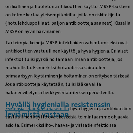
on liiallinen ja huoleton antibioottien käyttö. MRSP-bakteeri
on kolme kertaa yleisempi koirilla, joilla on riskitekijöitä
(ihotulehduspotilaat, paljon antibiootteja saaneet). Kissalla
MRSP on hyvin harvinainen.
Tärkeimpiä keinoja MRSP-infektioiden vähentämiseksi ovat
antibioottien vastuullinen käyttö ja hyvä hygienia. Erilaiset
infektiot tulisi pyrkiä hoitamaan ilman antibiootteja, jos
mahdollista. Esimerkiksi ihotaudeissa sairauden
primaarisyyn löytäminen ja hoitaminen on erityisen tärkeää.
Jos antibiootteja käytetään, tulisi lääke valita
bakteeriviljelyn ja herkkyysmäärityksen perusteella.
Hyvällä hygienialla resistenssin
Evidensia-eläinlääkäriasemilla
hyvä hygienia ja antibioottien
leviämistä vastaan
vastuullinen käyttö ovat keskeisiä toimintaamme ohjaavia
asioita. Esimerkiksi iho-, haava- ja virtsatieinfektioissa