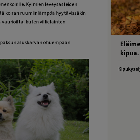
menkoirille. Kylmien leveysasteiden
itää koiran ruumiinlämpöä hyytävissäkin
 vaurioilta, kuten villieläinten
sä paksun aluskarvan ohuempaan
Eläime
kipua.
Kipukysel