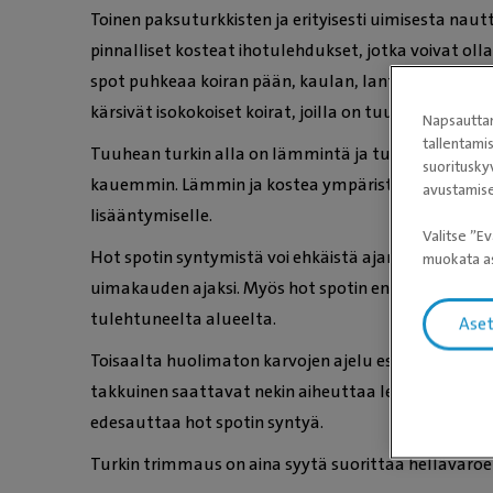
Toinen paksuturkkisten ja erityisesti uimisesta nautti
pinnalliset kosteat ihotulehdukset, jotka voivat olla 
spot puhkeaa koiran pään, kaulan, lantion tai lonkan
kärsivät isokokoiset koirat, joilla on tuuhea turkki j
Napsauttam
tallentami
Tuuhean turkin alla on lämmintä ja turkin kuivum
suoritusky
kauemmin. Lämmin ja kostea ympäristö tarjoaa hyv
avustamise
lisääntymiselle.
Valitse ”Ev
Hot spotin syntymistä voi ehkäistä ajamalla tai ohe
muokata as
uimakauden ajaksi. Myös hot spotin ensiapuna suosi
tulehtuneelta alueelta.
Ase
Toisaalta huolimaton karvojen ajelu esimerkiksi kulu
takkuinen saattavat nekin aiheuttaa lemmikin iholle 
edesauttaa hot spotin syntyä.
Turkin trimmaus on aina syytä suorittaa hellävaroe