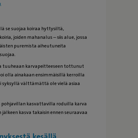
a
lä se suojaa koiraa hyttysiltä,
oiria, joiden mahanalus – siis alue, jossa
äisten puremista aiheutuneita
suojaa.
ttaa tuuheaan karvapeitteeseen tottunut
oi olla ainakaan ensimmäisillä kerroilla
i syksyllä välttämättä ole vielä asiaa
 pohjavillan kasvattavilla roduilla karva
un jälkeen kasva takaisin ennen seuraavaa
nnyksestä kesällä