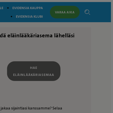
LE
EVIDENSIA KAUPPA
VARAA AIKA
EVIDENSIA KLUBI
dä eläinlääkäriasema lähelläsi
HAE
ELÄINLÄÄKÄRIASEMAA
 jakaa sijaintiasi kanssamme? Selaa