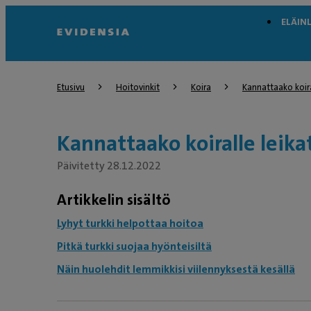
ELÄIN
Etusivu
Hoitovinkit
Koira
Kannattaako koira
Kannattaako koiralle leika
Päivitetty 28.12.2022
Artikkelin sisältö
Lyhyt turkki helpottaa hoitoa
Pitkä turkki suojaa hyönteisiltä
Näin huolehdit lemmikkisi viilennyksestä kesällä