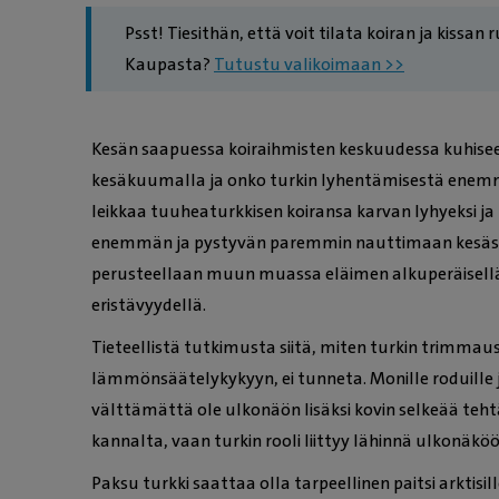
Psst! Tiesithän, että voit tilata koiran ja kissan
Kaupasta?
Tutustu valikoimaan >>
Kesän saapuessa koiraihmisten keskuudessa kuhisee
kesäkuumalla ja onko turkin lyhentämisestä enemm
leikkaa tuuheaturkkisen koiransa karvan lyhyeksi j
enemmän ja pystyvän paremmin nauttimaan kesästä
perusteellaan muun muassa eläimen alkuperäisellä 
eristävyydellä.
Tieteellistä tutkimusta siitä, miten turkin trimmau
lämmönsäätelykykyyn, ei tunneta. Monille roduille ja
välttämättä ole ulkonäön lisäksi kovin selkeää teht
kannalta, vaan turkin rooli liittyy lähinnä ulkonäköö
Paksu turkki saattaa olla tarpeellinen paitsi arktisi