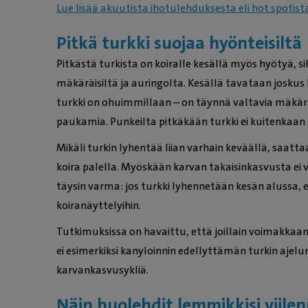
Lue lisää akuutista ihotulehduksesta eli hot spotist
Pitkä turkki suojaa hyönteisiltä
Pitkästä turkista on koiralle kesällä myös hyötyä, sil
mäkäräisiltä ja auringolta. Kesällä tavataan joskus k
turkki on ohuimmillaan – on täynnä valtavia mäkär
paukamia. Punkeilta pitkäkään turkki ei kuitenkaan 
Mikäli turkin lyhentää liian varhain keväällä, saa
koira palella. Myöskään karvan takaisinkasvusta ei v
täysin varma: jos turkki lyhennetään kesän alussa, e
koiranäyttelyihin.
Tutkimuksissa on havaittu, että joillain voimakkaan
ei esimerkiksi kanyloinnin edellyttämän turkin ajel
karvankasvusykliä.
Näin huolehdit lemmikkisi viile