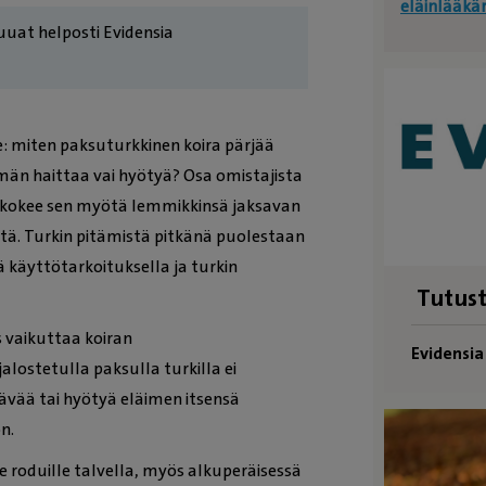
eläinlääkä
 ruuat helposti Evidensia
: miten paksuturkkinen koira pärjää
än haittaa vai hyötyä? Osa omistajista
a kokee sen myötä lemmikkinsä jaksavan
. Turkin pitämistä pitkänä puolestaan
käyttötarkoituksella ja turkin
Tutust
s vaikuttaa koiran
Evidensi
lostetulla paksulla turkilla ei
ävää tai hyötyä eläimen itsensä
n.
lle roduille talvella, myös alkuperäisessä