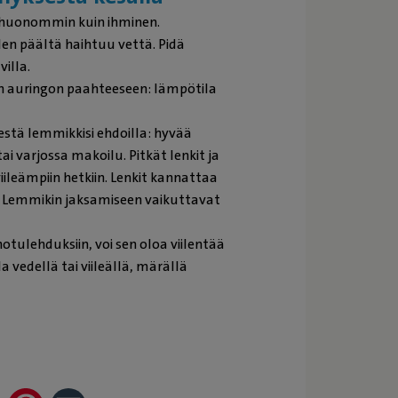
 huonommin kuin ihminen.
elen päältä haihtuu vettä. Pidä
illa.
n auringon paahteeseen: lämpötila
eestä lemmikkisi ehdoilla: hyvää
ai varjossa makoilu. Pitkät lenkit ja
iileämpiin hetkiin. Lenkit kannattaa
. Lemmikin jaksamiseen vaikuttavat
ihotulehduksiin, voi sen oloa viilentää
vedellä tai viileällä, märällä