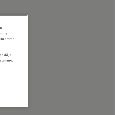
en
tomme
itoimiemme
töstä ja
nöstämme.