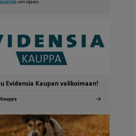
riasemia
sen sijaan.
u Evidensia Kaupan valikoimaan!
a Kauppa