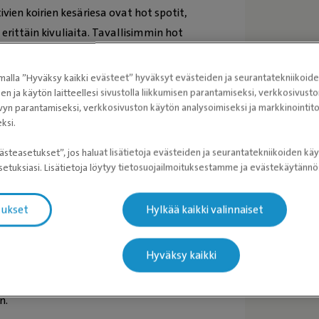
vien koirien kesäriesa ovat hot spotit,
erittäin kivuliaita. Tavallisimmin hot
 alueella. Tyypillisimmin vaivasta
a aluskarva.
alla ”Hyväksy kaikki evästeet” hyväksyt evästeiden ja seurantatekniikoid
sen ja käytön laitteellesi sivustolla liikkumisen parantamiseksi, verkkosivus
inen kestää lyhyempää karvapeitettä
vyn parantamiseksi, verkkosivuston käytön analysoimiseksi ja markkinoint
ät olosuhteet bakteerien
ksi.
ästeasetukset”, jos haluat lisätietoja evästeiden ja seurantatekniikoiden käy
ntamalla koiran turkkia kesä- ja
etuksiasi. Lisätietoja löytyy tietosuojailmoituksestamme ja evästekäytän
tellaan karvojen leikkaamista
tukset
Hylkää kaikki valinnaiset
neella koneella tai turkin ollessa
pieniä pintavaurioita, jotka voivat
Hyväksy kaikki
n.