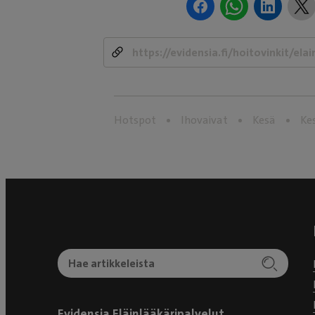
Hotspot
Ihovaivat
Kesä
Ke
Evidensia Eläinlääkäripalvelut