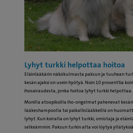
Lyhyt turkki helpottaa hoitoa
Eläinlääkärin näkökulmasta paksun ja tuuhean tur
kesän ajaksi on usein hyötyä. Noin 10 prosenttia koiri
ihosairaudesta, jonka hoitoa lyhyt turkki helpottaa.
Monilla atoopikoilla iho-ongelmat pahenevat kesän
lääkeshampoolla tai paikallislääkkeillä on huomatt
lyhyt. Kun koiralla on lyhyt turkki, omistaja ja eläin
selkeämmin. Paksun turkin alta voi löytyä yllätyksi