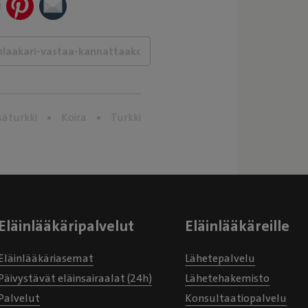
säturkki
Koira
Turkki
Eläinlääkäripalvelut
Eläinlääkäreille
Eläinlääkäriasemat
Lähetepalvelu
Päivystävät eläinsairaalat (24h)
Lähetehakemisto
Palvelut
Konsultaatiopalvelu