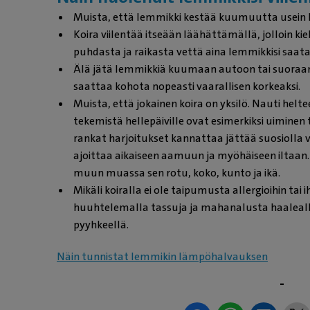
Muista, että lemmikki kestää kuumuutta usein
Koira viilentää itseään läähättämällä, jolloin ki
puhdasta ja raikasta vettä aina lemmikkisi saatav
Älä jätä lemmikkiä kuumaan autoon tai suoraa
saattaa kohota nopeasti vaarallisen korkeaksi.
Muista, että jokainen koira on yksilö. Nauti helt
tekemistä hellepäiville ovat esimerkiksi uiminen t
rankat harjoitukset kannattaa jättää suosiolla v
ajoittaa aikaiseen aamuun ja myöhäiseen iltaan
muun muassa sen rotu, koko, kunto ja ikä.
Mikäli koiralla ei ole taipumusta allergioihin tai 
huuhtelemalla tassuja ja mahanalusta haalealla 
pyyhkeellä.
Näin tunnistat lemmikin lämpöhalvauksen
-