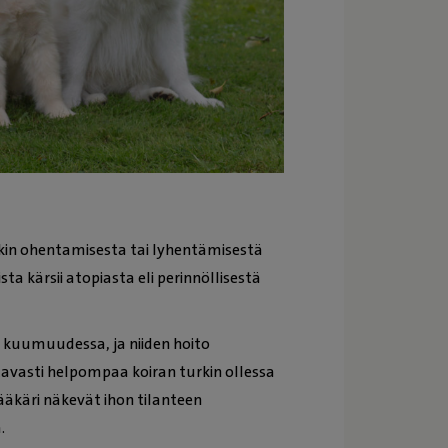
kin ohentamisesta tai lyhentämisestä
sta kärsii atopiasta eli perinnöllisestä
 kuumuudessa, ja niiden hoito
avasti helpompaa koiran turkin ollessa
lääkäri näkevät ihon tilanteen
ä.