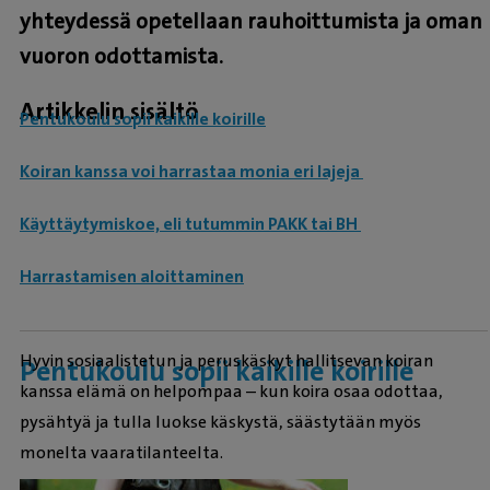
yhteydessä opetellaan rauhoittumista ja oman
vuoron odottamista.
Artikkelin sisältö
Pentukoulu sopii kaikille koirille
Koiran kanssa voi harrastaa monia eri lajeja
Käyttäytymiskoe, eli tutummin PAKK tai BH
Harrastamisen aloittaminen
Hyvin sosiaalistetun ja peruskäskyt hallitsevan koiran
Pentukoulu sopii kaikille koirille
kanssa elämä on helpompaa – kun koira osaa odottaa,
pysähtyä ja tulla luokse käskystä, säästytään myös
monelta vaaratilanteelta.