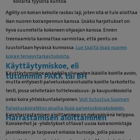
koiralta fyysistä kuntoa.
Agility on koiran keholle raskas laji, joten sitä ei tule aloittaa
liian nuoren koiranpennun kanssa. Lisäksi harjoitukset on
hyvä suunnitella kokeneen ohjaajan kanssa. Ennen
treenaamista kannattaa varmistaa, että pentu on
luustoltaan hyvässä kunnossa.
Lue täältä lisää nuoren
koiran terveystarkastuksista.
Käyttäytymiskoe, eli
Käyttäytymiskoe on kaikille yli vuoden ikäisille koirille avoin,
tutummin PAKK tai BH
mutta erityisesti palveluskoirarotuisille koirille tarkoitettu
testi, jossa selvitetään tottelevaisuus- ja kaupunkiosiolla
onko koira yhteiskuntakelpoinen.
Voit tutustua Suomen
Palveluskoiraliiton sivuilla lisää palveluskoirakokeisiin.
Koiraharrastamisen aloittaminen on nykypäivänä helppoa.
Harrastamisen aloittaminen
Koirakerhot ja -yhdistykset ottavat uusia koiranomistajia
jäsenikseen ja tarjoavat erilaisia kursseja, joilla pääsee