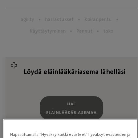
agility
harrastukset
Koiranpentu
Käyttäytyminen
Pennut
toko
Löydä eläinlääkäriasema lähelläsi
HAE
ELÄINLÄÄKÄRIASEMAA
Napsauttamalla ”Hyväksy kaikki evästeet” hyväksyt evästeiden ja