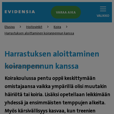
VARAA AIKA
VALIKKO
Etusivu
Hoitovinkit
Koira
Harrastuksen aloittaminen koiranpennun kanssa
Harrastuksen aloittaminen
koiranpennun kanssa
Päivitetty 13.6.2024
Koirakoulussa pentu oppii keskittymään
omistajaansa vaikka ympärillä olisi muutakin
häiriötä tai koiria. Lisäksi opetellaan leikkimään
yhdessä ja ensimmäisten temppujen alkeita.
Myös kärsivällisyys kasvaa, kun treenien