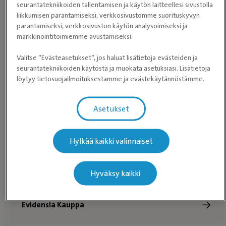
seurantatekniikoiden tallentamisen ja käytön laitteellesi sivustolla
liikkumisen parantamiseksi, verkkosivustomme suorituskyvyn
Etkö halua jakaa sijaintiasi kanssamme? Selaa
parantamiseksi, verkkosivuston käytön analysoimiseksi ja
eläinlääkäriasemia
sen sijaan.
markkinointitoimiemme avustamiseksi.
Valitse ”Evästeasetukset”, jos haluat lisätietoja evästeiden ja
seurantatekniikoiden käytöstä ja muokata asetuksiasi. Lisätietoja
löytyy tietosuojailmoituksestamme ja evästekäytännöstämme.
Asetukset
Hylkää kaikki valinnaiset
Tutustu Evidensia Kaupan
Hyväksy kaikki
valikoimaan!
Evidensia Kauppa