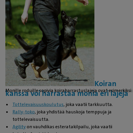
Koiran
Monille roduille sopivia koiraharrastuslajeja ovat esimerkiksi:
kanssa voi harrastaa monia eri lajeja
Tottelevaisuuskoulutus
, joka vaatii tarkkuutta.
Rally-toko
, joka yhdistää hauskoja temppuja ja
tottelevaisuutta.
Agility
on vauhdikas esteratakilpailu, joka vaatii