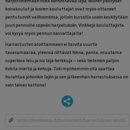
harjoittelemaan itseä kiinnostavaa lajia. Monet yksityiset
koirakoulut ja koirien kouluttajat ovat myös ottaneet
pentutunnit valikoimiinsa, jolloin kurssilla usein keskitytään
juuri pennuille sopiviin harjoituksiin. Vinkkejä kouluttajista
voi kysyä myös pennun kasvattajalta!
Harrastusten aloittamiseen ei tarvita suurta
tavaramäärää, yleensä riittävät hihna, panta, muutama
superkiva lelu ja iso läjä herkkuja – sekä tietenkin paljon
iloista mieltä ja kehuja. Toki myöhemmin sitä saattaa
hurahtaa johonkin lajiin ja sen jälkeenhän harrastuksessa on
vain taivas kattona!
-