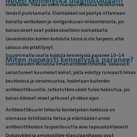
Miten kennelyskä diagnosoidaan?
esitietoihin. Yskä on usein manipuloitavissa henkitorvea
lievästi puristamalla. Eläinlääkäri voi päätyä ottamaan
koiralta verikokeen ja röntgenkuvan rintaontelosta, jos
koirasi oireet ovat poikkeuksellisen voimakkaita.
Lieväoireisten koirien kohdalla tämä ei ole tarpeen, ellei
sairaus ole pitkittynyt.
Suurimmalla osalla koirista kennelyskä paranee 10–14
Miten nopeasti kennelyskä paranee?
vuorokauden kuluessa ilman antibioottihoitoa. Vakavasti
sairastuneet kuumeiset koirat, joilla esiintyy runsaasti limaa
keuhkoissa ja sierainvuotoa, hoidetaan kuitenkin
antibioottikuurilla. Jatkotutkimuksiin tulee hakeutua, jos
koiran kliiniset oireet jatkuvat yli viikon ajan
Antibioottikuurin tehosta kennelyskän hoidossa on
olemassa ristiriitaista tietoa ja eläinlääkäri arvioi
antibioottihoidon tarpeellisuutta aina tapauskohtaisesti.
Doksisykliini ja amoksisilliini-klavulaanihappo ovat