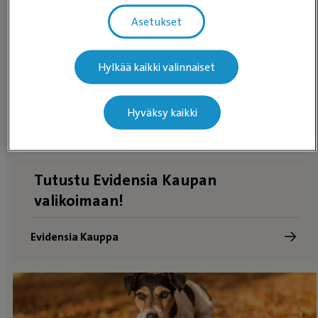
Asetukset
Hylkää kaikki valinnaiset
Hyväksy kaikki
Tutustu Evidensia Kaupan
valikoimaan!
Evidensia Kauppa