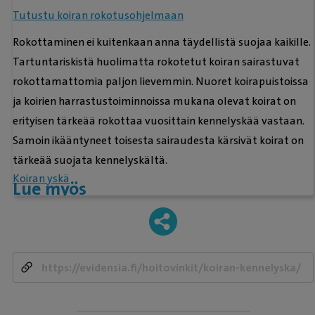
Tutustu koiran rokotusohjelmaan
Rokottaminen ei kuitenkaan anna täydellistä suojaa kaikille.
Tartuntariskistä huolimatta rokotetut koiran sairastuvat
rokottamattomia paljon lievemmin. Nuoret koirapuistoissa
ja koirien harrastustoiminnoissa mukana olevat koirat on
erityisen tärkeää rokottaa vuosittain kennelyskää vastaan.
Samoin ikääntyneet toisesta sairaudesta kärsivät koirat on
tärkeää suojata kennelyskältä.
Koiran yskä
Lue myös
-