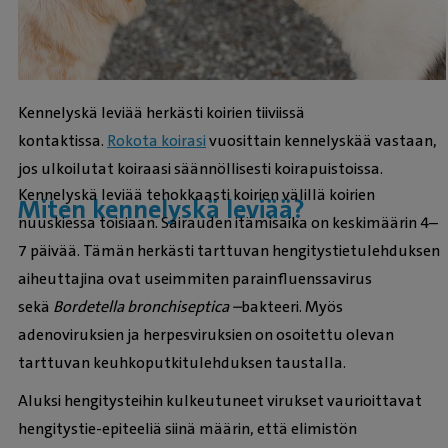
Kennelyskä leviää herkästi koirien tiiviissä
kontaktissa.
Rokota koirasi
vuosittain kennelyskää vastaan,
jos ulkoilutat koiraasi säännöllisesti koirapuistoissa.
Kennelyskä leviää tehokkaasti koirien välillä koirien
Miten kennelyskä leviää?
nuuskiessa toisiaan. Sairauden itämisaika on keskimäärin 4–
7 päivää. Tämän herkästi tarttuvan hengitystietulehduksen
aiheuttajina ovat useimmiten parainfluenssavirus
sekä
Bordetella bronchiseptica –
bakteeri. Myös
adenoviruksien ja herpesviruksien on osoitettu olevan
tarttuvan keuhkoputkitulehduksen taustalla.
Aluksi hengitysteihin kulkeutuneet virukset vaurioittavat
hengitystie-epiteeliä siinä määrin, että elimistön