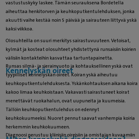
vastustuskyky laskee. Tämän seurauksena Bordetella
aiheuttaa henkitorven ja keuhkoputkentulehduksen, jonka
akuutti vaihe kestää noin 5 päivää ja sairauteen liittyvä yskä
kaksi viikkoa.
Olosuhteilla on suuri merkitys sairastuvuuteen. Vetoisat,
kylmät ja kosteat olosuhteet yhdistettynä runsaisiin koirien
välisiin kontakteihin kasvattaa tartuntapainetta.
Runsas silmä- ja sierainvuoto ja kohtauksellinen yskä ovat
Kennelyskän oireet
tyypilliset kennelyskän oireet. Koiran yskä aiheutuu
keuhkoputkentulehduksesta. Yskänkohtauksen aikana koira
kakoo limaa keuhkoistaan. Vakavasti sairastuneet koirat
menettävät ruokahalun, ovat uupuneita ja kuumeisia.
Tällöin keuhkoputkentulehdus on edennyt
keuhkokuumeeksi. Nuoret pennut saavat vanhempia koiria
herkemmin keuhkokuumeen.
Diagnoosi perustuu kliinisiin oireisiin ja omistajan kuvaamiin