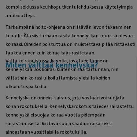
komplisoidussa keuhkoputkentulehduksessa käytetyimpiä
antibiootteja.
Tärkeimpänä hoito-ohjeena on riittävän levon takaaminen
koiralle. Älä siis turhaan rasita kennelyskän kourissa olevaa
koiraasi. Oireiden poistuttua on muistettava pitää riittävästi
taukoa ennen kuin koiraa taas rasitetaan.
Vältä koirapuistossa käyntiä, jos alueellanne on
Miten välttää kennelyskä?
kennelyskää. Jos koirasi kuitenkin saa tartunnan, niin
vältäthän koirasi ulkoiluttamista yleisillä koirien
ulkoilutuspaikoilla.
Kennelyskä on onneksi sairaus, jota vastaan voi suojata
koiran rokotuksella. Kennelyskärokotus tai edes sairastettu
kennelyskä ei suojaa koiraa vuotta pidempään
sairastumiselta. Riittävä suoja saadaan aikaiseksi
ainoastaan vuosittaisilla rokotuksilla.