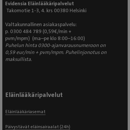
Evidensia Eläinlääkäripalvelut
Takomotie 1-3, 4. krs 00380 Helsinki
Valtakunnallinen asiakaspalvelu:
p. 0300 484 789 (0,59€/min +
pvm/mpm) (ma–pe klo 8:00–16:00)
Puhelun hinta 0300-ajanvarausnumeroon on
0,59 eur/min + pvm/mpm. Puhelinjonotus on
maksullista.
Eläinlääkäripalvelut
Eläinlääkäriasemat
Päivystävät eläinsairaalat (24h)