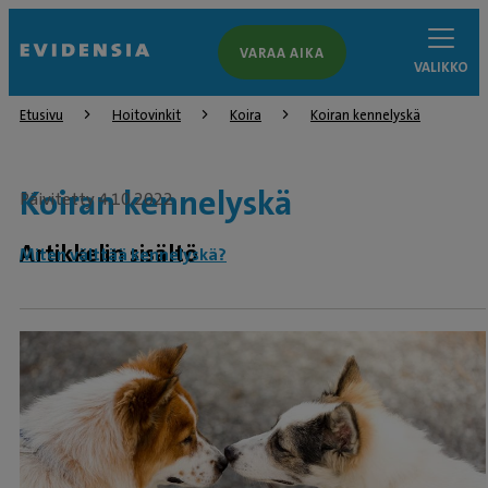
VARAA AIKA
VALIKKO
Etusivu
Hoitovinkit
Koira
Koiran kennelyskä
Koiran kennelyskä
Päivitetty 4.10.2022
Artikkelin sisältö
Miten välttää kennelyskä?