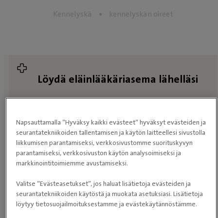
Kennelyskä
kennelyskän oireet
Löydä eläinlääkäriasema lähelläsi
Napsauttamalla ”Hyväksy kaikki evästeet” hyväksyt evästeiden ja
HAE
seurantatekniikoiden tallentamisen ja käytön laitteellesi sivustolla
ELÄINLÄÄKÄRIASEMAA
liikkumisen parantamiseksi, verkkosivustomme suorituskyvyn
parantamiseksi, verkkosivuston käytön analysoimiseksi ja
markkinointitoimiemme avustamiseksi.
Valitse ”Evästeasetukset”, jos haluat lisätietoja evästeiden ja
seurantatekniikoiden käytöstä ja muokata asetuksiasi. Lisätietoja
Etkö halua jakaa sijaintiasi kanssamme? Selaa
löytyy tietosuojailmoituksestamme ja evästekäytännöstämme.
eläinlääkäriasemia
sen sijaan.