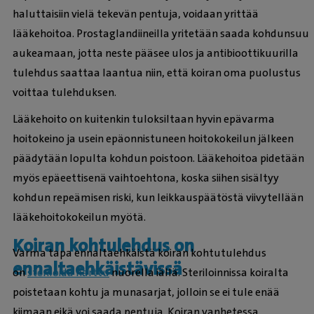
haluttaisiin vielä tekevän pentuja, voidaan yrittää
lääkehoitoa. Prostaglandiineilla yritetään saada kohdunsuu
aukeamaan, jotta neste pääsee ulos ja antibioottikuurilla
tulehdus saattaa laantua niin, että koiran oma puolustus
voittaa tulehduksen.
Lääkehoito on kuitenkin tuloksiltaan hyvin epävarma
hoitokeino ja usein epäonnistuneen hoitokokeilun jälkeen
päädytään lopulta kohdun poistoon. Lääkehoitoa pidetään
myös epäeettisenä vaihtoehtona, koska siihen sisältyy
kohdun repeämisen riski, kun leikkauspäätöstä viivytellään
lääkehoitokokeilun myötä.
Koiran kohtulehdus on
Varma tapa ennaltaehkäistä koiran kohtutulehdus
ennaltaehkäistävissä
on
steriloida narttu
nuorella iällä. Steriloinnissa koiralta
poistetaan kohtu ja munasarjat, jolloin se ei tule enää
kiimaan eikä voi saada pentuja. Koiran vanhetessa