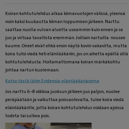
Koiran kohtutulehdus alkaa kiimavuotojen välissä, yleensä
noin kaksi kuukautta kiiman loppumisen jälkeen. Narttu
saattaa nuolla vulvan aluetta useammin kuin ennen ja se
juo ja virtsaa tavallista enemmän. Joillain nartuilla nousee
kuume. Oireet eivät ehkä ensin näytä kovin vakavilta, mutta
koira tulisi viedä heti eläinlääkäriin, jos on aihetta epäillä sillä
kohtutulehdusta. Hoitamattomana koiran märkäkohtu
johtaa nartun kuolemaan.
Katso tästä lähin Evidensia-eläinlääkäriasema
Jos narttu 6–8 viikkoa juoksun jälkeen juo paljon, nuolee
peräpäätään ja vaikuttaa poissaolevalta, tulee koira viedä
eläinlääkärille, jotta koiran kohtutulehdus voidaan ajoissa
todeta tai sulkea pois.