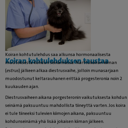
Koiran kohtutulehdus saa alkunsa hormonaalisesta
Koiran kohtulehduksen taustaa
muutoksesta kohdun seinämässä. Narttukoiran kiiman
(
estrus
) jälkeen alkaa diestrusvaihe, jolloin munasarjaan
muodostunut keltarauhanen erittää progesteronia noin 2
kuukauden ajan.
Diestrusvaiheen aikana porgesteronin vaikutuksesta kohdun
seinämä paksuuntuu mahdollista tiineyttä varten. Jos koira
ei tule tiineeksi tulevien kiimojen aikana, paksuuntuu
kohdunseinämä yhä lisää jokaisen kiiman jälkeen.