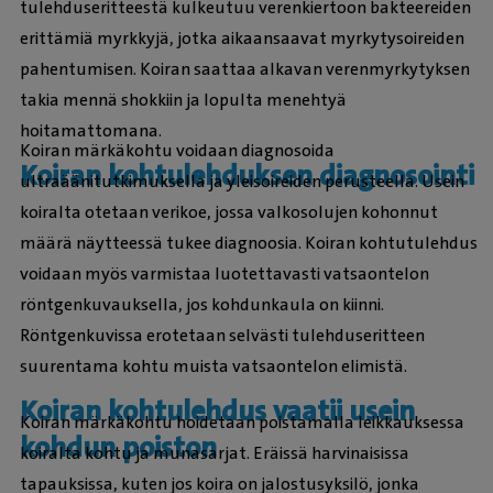
tulehduseritteestä kulkeutuu verenkiertoon bakteereiden
erittämiä myrkkyjä, jotka aikaansaavat myrkytysoireiden
pahentumisen. Koiran saattaa alkavan verenmyrkytyksen
takia mennä shokkiin ja lopulta menehtyä
hoitamattomana.
Koiran märkäkohtu voidaan diagnosoida
Koiran kohtulehduksen diagnosointi
ultraäänitutkimuksella ja yleisoireiden perusteella. Usein
koiralta otetaan verikoe, jossa valkosolujen kohonnut
määrä näytteessä tukee diagnoosia. Koiran kohtutulehdus
voidaan myös varmistaa luotettavasti vatsaontelon
röntgenkuvauksella, jos kohdunkaula on kiinni.
Röntgenkuvissa erotetaan selvästi tulehduseritteen
suurentama kohtu muista vatsaontelon elimistä.
Koiran kohtulehdus vaatii usein
Koiran märkäkohtu hoidetaan poistamalla leikkauksessa
kohdun poiston
koiralta kohtu ja munasarjat. Eräissä harvinaisissa
tapauksissa, kuten jos koira on jalostusyksilö, jonka