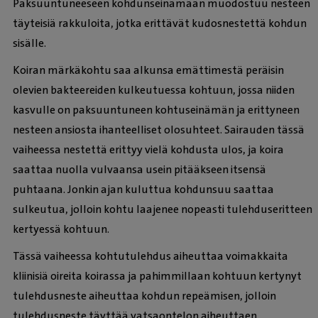
Paksuuntuneeseen kohdunseinämään muodostuu nesteen
täyteisiä rakkuloita, jotka erittävät kudosnestettä kohdun
sisälle.
Koiran märkäkohtu saa alkunsa emättimestä peräisin
olevien bakteereiden kulkeutuessa kohtuun, jossa niiden
kasvulle on paksuuntuneen kohtuseinämän ja erittyneen
nesteen ansiosta ihanteelliset olosuhteet. Sairauden tässä
vaiheessa nestettä erittyy vielä kohdusta ulos, ja koira
saattaa nuolla vulvaansa usein pitääkseen itsensä
puhtaana. Jonkin ajan kuluttua kohdunsuu saattaa
sulkeutua, jolloin kohtu laajenee nopeasti tulehduseritteen
kertyessä kohtuun.
Tässä vaiheessa kohtutulehdus aiheuttaa voimakkaita
kliinisiä oireita koirassa ja pahimmillaan kohtuun kertynyt
tulehdusneste aiheuttaa kohdun repeämisen, jolloin
tulehdusneste täyttää vatsaontelon aiheuttaen