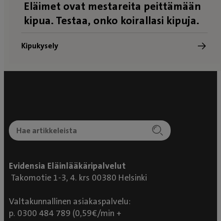
Eläimet ovat mestareita peittämään
kipua. Testaa, onko koirallasi kipuja.
Kipukysely
Evidensia Eläinlääkäripalvelut
Takomotie 1-3, 4. krs 00380 Helsinki
Valtakunnallinen asiakaspalvelu:
p. 0300 484 789 (0,59€/min +