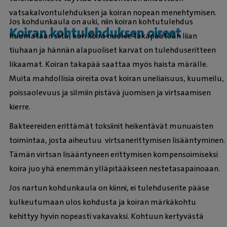
vatsakalvontulehduksen ja koiran nopean menehtymisen.
Jos kohdunkaula on auki, niin koiran kohtutulehdus
Koiran kohtulehduksen oireet
huomataan siitä, kun koira nuolee takapäätään liian
tiuhaan ja hännän alapuoliset karvat on tulehduseritteen
likaamat. Koiran takapää saattaa myös haista märälle.
Muita mahdollisia oireita ovat koiran uneliaisuus, kuumeilu,
poissaolevuus ja silmiin pistävä juomisen ja virtsaamisen
kierre.
Bakteereiden erittämät toksiinit heikentävät munuaisten
toimintaa, josta aiheutuu virtsanerittymisen lisääntyminen.
Tämän virtsan lisääntyneen erittymisen kompensoimiseksi
koira juo yhä enemmän ylläpitääkseen nestetasapainoaan.
Jos nartun kohdunkaula on kiinni, ei tulehduserite pääse
kulkeutumaan ulos kohdusta ja koiran märkäkohtu
kehittyy hyvin nopeasti vakavaksi. Kohtuun kertyvästä