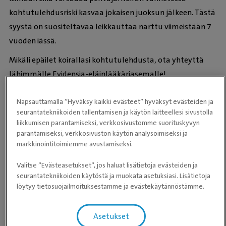
kohtutulehdusriski kasvaa jokaisen juoksun jälkeen. Tästä
syystä on suositeltavaa leikkauttaa narttu viimeistään 7
vuoden iässä.
Mikäli epäilet koirallasi kohtutulehdusta, ota yhteyttä
lähimmälle Evidensia-eläinlääkäriasemalle!
-
Napsauttamalla ”Hyväksy kaikki evästeet” hyväksyt evästeiden ja
seurantatekniikoiden tallentamisen ja käytön laitteellesi sivustolla
liikkumisen parantamiseksi, verkkosivustomme suorituskyvyn
parantamiseksi, verkkosivuston käytön analysoimiseksi ja
markkinointitoimiemme avustamiseksi.
Valitse ”Evästeasetukset”, jos haluat lisätietoja evästeiden ja
seurantatekniikoiden käytöstä ja muokata asetuksiasi. Lisätietoja
Kohtutulehdus
löytyy tietosuojailmoituksestamme ja evästekäytännöstämme.
Asetukset