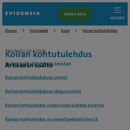
VARAA AIKA
VALIKKO
Etusivu
Hoitovinkit
Koira
Koiran kohtutulehdus
Päivitetty 24.4.2019
Koiran kohtutulehdus
Koiran kohtulehduksen taustaa
Artikkelin sisältö
Koiran kohtulehduksen oireet
Koiran kohtulehduksen diagnosointi
Koiran kohtulehdus vaatii usein kohdun poiston
Koiran kohtulehdus on ennaltaehkäistävissä