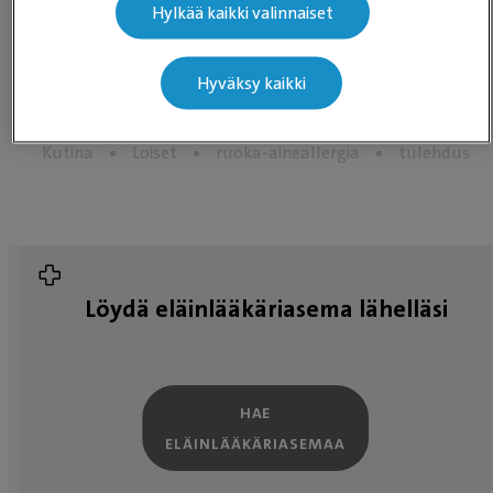
Hylkää kaikki valinnaiset
Hyväksy kaikki
Allergia
Atopia
Iho-ongelmat
Ihovaivat
Kutina
Loiset
ruoka-aineallergia
tulehdus
Löydä eläinlääkäriasema lähelläsi
HAE
ELÄINLÄÄKÄRIASEMAA