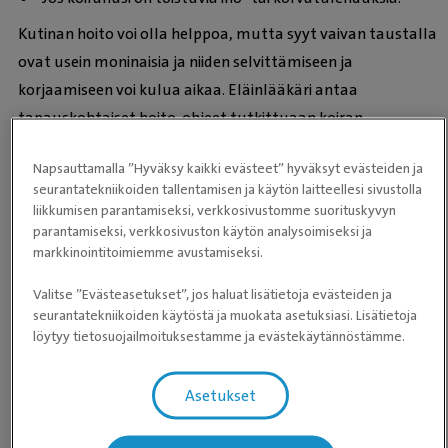
Kutinan hoito voi olla helppoa, mutta syyt vaivan taustalla
ovat usein moninaisia ja niiden selvittämiseen ja
korjaamiseen voi kulua aikaa. Eläinlääkäri antaa
tapauskohtaiset hoito-ohjeet tutkittuaan koiran.
Jotkin sairaudet ovat kroonisia, jolloin pyritään löytämään
Napsauttamalla ”Hyväksy kaikki evästeet” hyväksyt evästeiden ja
juuri sinun lemmikillesi sopivin pitkäaikainen hoito.
seurantatekniikoiden tallentamisen ja käytön laitteellesi sivustolla
liikkumisen parantamiseksi, verkkosivustomme suorituskyvyn
Eläinlääkäri pyrkii yhdessä kanssasi selvittämään kutinan
parantamiseksi, verkkosivuston käytön analysoimiseksi ja
keston, sijainnin ja mahdolliset aiheuttajat sekä muut
markkinointitoimiemme avustamiseksi.
taustatiedot. Tämän jälkeen eläinlääkäri tekee koiralle
Valitse ”Evästeasetukset”, jos haluat lisätietoja evästeiden ja
kliinisen tutkimuksen. Myös näytteitä voidaan ottaa riippuen
seurantatekniikoiden käytöstä ja muokata asetuksiasi. Lisätietoja
siitä, mitä vaivaa koiralla epäillään. Hoitosuunnitelma
löytyy tietosuojailmoituksestamme ja evästekäytännöstämme.
riippuu koiran saamasta diagnoosista.
-
Asetukset