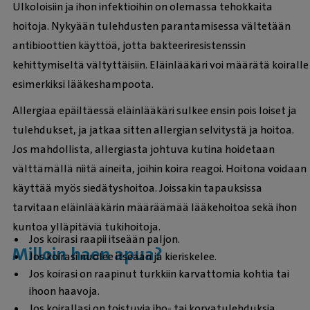
Ulkoloisiin ja ihon infektioihin on olemassa tehokkaita
hoitoja. Nykyään tulehdusten parantamisessa vältetään
antibioottien käyttöä, jotta bakteeriresistenssin
kehittymiseltä vältyttäisiin. Eläinlääkäri voi määrätä koiralle
esimerkiksi lääkeshampoota
.
Allergiaa epäiltäessä eläinlääkäri sulkee ensin pois loiset ja
tulehdukset, ja jatkaa sitten allergian selvitystä ja hoitoa.
Jos mahdollista, allergiasta johtuva kutina hoidetaan
välttämällä niitä aineita, joihin koira reagoi. Hoitona voidaan
käyttää myös siedätyshoitoa. Joissakin tapauksissa
tarvitaan eläinlääkärin määräämää lääkehoitoa sekä ihon
kuntoa ylläpitäviä tukihoitoja.
Jos koirasi raapii itseään paljon.
Milloin haen apua?
Jos koirasi nuolee itseään ja kieriskelee.
Jos koirasi on raapinut turkkiin karvattomia kohtia tai
ihoon haavoja.
Jos koirallasi on toistuvia iho- tai
korvatulehduksia.