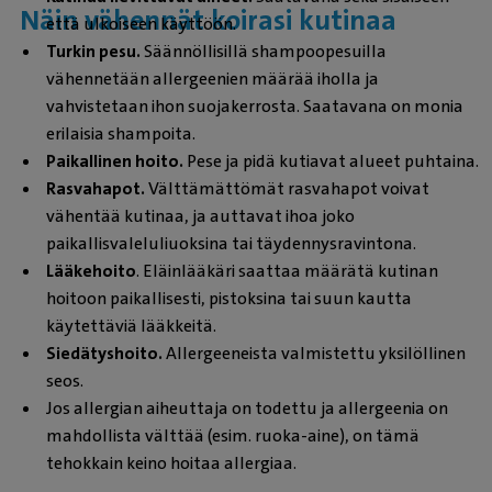
Näin vähennät koirasi kutinaa
että ulkoiseen käyttöön.
Turkin pesu.
Säännöllisillä shampoopesuilla
vähennetään allergeenien määrää iholla ja
vahvistetaan ihon suojakerrosta. Saatavana on monia
erilaisia shampoita.
Paikallinen hoito.
Pese ja pidä kutiavat alueet puhtaina.
Rasvahapot.
Välttämättömät rasvahapot
voivat
vähentää kutinaa, ja auttavat ihoa joko
paikallisvaleluliuoksina tai täydennysravintona.
Lääkehoito
. Eläinlääkäri saattaa määrätä kutinan
hoitoon paikallisesti, pistoksina tai suun kautta
käytettäviä lääkkeitä.
Siedätyshoito.
Allergeeneista valmistettu yksilöllinen
seos.
Jos allergian aiheuttaja on todettu ja allergeenia on
mahdollista välttää (esim. ruoka-aine), on tämä
tehokkain keino hoitaa allergiaa.