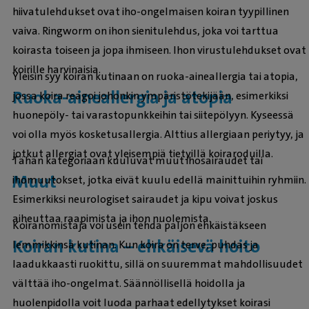
hiivatulehdukset ovat iho-ongelmaisen koiran tyypillinen
vaiva. Ringworm on ihon sienitulehdus, joka voi tarttua
koirasta toiseen ja jopa ihmiseen. Ihon virustulehdukset ovat
koirille harvinaisia.
Yleisin syy koiran kutinaan on ruoka-aineallergia tai atopia,
Ruoka-aineallergia ja atopia
jossa koira reagoi johonkin ympäristötekijään, esimerkiksi
huonepöly- tai varastopunkkeihin tai siitepölyyn. Kyseessä
voi olla myös kosketusallergia. Alttius allergiaan periytyy, ja
jotkut allergiat ovat yleisempiä tietyillä koiraroduilla.
Tähän kategoriaan kuuluvat muut ihosairaudet tai
Muut
ihomuutokset, jotka eivät kuulu edellä mainittuihin ryhmiin.
Esimerkiksi neurologiset sairaudet ja kipu voivat joskus
aiheuttaa raapimista ja ihon nuolemista.
Koiranomistaja voi usein tehdä paljon ehkäistäkseen
Koiran kutina – ehkäisevä hoito
lemmikkinsä kutinan. Kun koira on terve, puhdas ja
laadukkaasti ruokittu, sillä on suuremmat mahdollisuudet
välttää iho-ongelmat. Säännöllisellä hoidolla ja
huolenpidolla voit luoda parhaat edellytykset koirasi