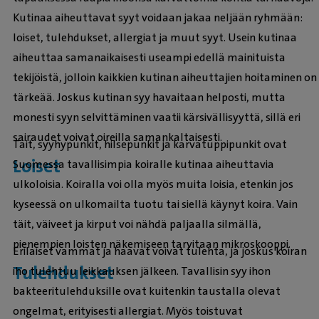
Kutinaa aiheuttavat syyt voidaan jakaa neljään ryhmään:
loiset, tulehdukset, allergiat ja muut syyt. Usein kutinaa
aiheuttaa samanaikaisesti useampi edellä mainituista
tekijöistä, jolloin kaikkien kutinan aiheuttajien hoitaminen on
tärkeää. Joskus kutinan syy havaitaan helposti, mutta
monesti syyn selvittäminen vaatii kärsivällisyyttä, sillä eri
sairaudet voivat oireilla samankaltaisesti.
Täit, syyhypunkit, hilsepunkit ja karvatuppipunkit ovat
Loiset
Suomessa tavallisimpia koiralle kutinaa aiheuttavia
ulkoloisia.
Koiralla voi olla myös muita loisia, etenkin jos
kyseessä on ulkomailta tuotu tai siellä käynyt koira. Vain
täit, väiveet ja kirput voi nähdä paljaalla silmällä,
pienempien loisten näkemiseen tarvitaan mikroskooppi.
Erilaiset vammat ja haavat voivat tulehta, ja joskus koiran
Tulehdukset
iho tulehtuu leikkauksen jälkeen. Tavallisin syy ihon
bakteeritulehduksille ovat kuitenkin taustalla olevat
ongelmat, erityisesti allergiat. Myös toistuvat