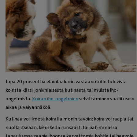
Jopa 20 prosenttia eläinlääkärin vastaanotolle tulevista
koirista kärsii jonkinlaisesta kutinasta tai muista iho-
ongelmista.
Koiran iho-ongelmien
selvittäminen vaatii usein
aikaa ja vaivannäköä.
Kutinaa voi ilmetä koiralla monin tavoin: koira voi raapia tai
nuolla itseään, kieriskellä runsaasti tai pahimmassa
tapauksessa raapia ihoonsa karvattomia kohtia tai haavoja.