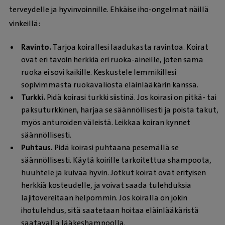
terveydelle ja hyvinvoinnille. Ehkäise iho-ongelmat näillä
vinkeillä:
Ravinto.
Tarjoa koirallesi laadukasta ravintoa. Koirat
ovat eri tavoin herkkiä eri ruoka-aineille, joten sama
ruoka ei sovi kaikille.
Keskustele lemmikillesi
sopivimmasta ruokavaliosta eläinlääkärin kanssa.
Turkki.
Pidä koirasi turkki siistinä. Jos koirasi on pitkä- tai
paksuturkkinen, harjaa se säännöllisesti ja poista takut,
myös anturoiden väleistä. Leikkaa koiran kynnet
säännöllisesti.
Puhtaus.
Pidä koirasi puhtaana pesemällä se
säännöllisesti. Käytä koirille tarkoitettua shampoota,
huuhtele ja kuivaa hyvin. Jotkut koirat ovat erityisen
herkkiä kosteudelle, ja voivat saada tulehduksia
lajitovereitaan helpommin. Jos koiralla on jokin
ihotulehdus, sitä saatetaan hoitaa eläinlääkäristä
saatavalla lääkeshampoolla.