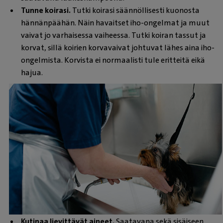
Tunne koirasi.
Tutki koirasi säännöllisesti kuonosta
hännänpäähän. Näin havaitset iho-ongelmat ja muut
vaivat jo varhaisessa vaiheessa. Tutki koiran tassut ja
korvat, sillä koirien korvavaivat johtuvat lähes aina iho-
ongelmista. Korvista ei normaalisti tule eritteitä eikä
hajua.
Kutinaa lievittävät aineet.
Saatavana sekä sisäiseen