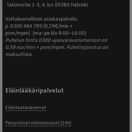
Takomotie 1-3, 4. krs 00380 Helsinki
Valtakunnallinen asiakaspalvelu:
p. 0300 484 789 (0,59€/min +
pvm/mpm) (ma–pe klo 8:00–16:00)
Puhelun hinta 0300-ajanvarausnumeroon on
0,59 eur/min + pvm/mpm. Puhelinjonotus on
maksullista.
Eläinlääkäripalvelut
Eläinlääkäriasemat
Päivystävät eläinsairaalat (24h)