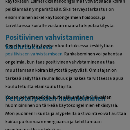
käytökseen. Esimerkiksi näköongelmat voivat saada koiran
pelkäämään ympäristöään. Siksi terveystarkastus on
ensimmäinen askel käytösongelmien hoidossa, ja
tarvittaessa koiralle voidaan määrätä kipulääkitystä.
Positiivinen vahvistaminen
koulutuksessa
Ongelmakäyttäytymisen koulutuksessa keskitytään
positiiviseen vahvistamiseen
. Rankaiseminen voi pahentaa
ongelmia, kun taas positiivinen vahvistaminen auttaa
muuttamaan koiran käytöstä pysyvästi. Omistajan on
tärkeää säilyttää rauhallisuus ja hakea tarvittaessa apua
koulutetuilta eläinkouluttajilta.
Perustarpeiden huomioiminen
Koiran perustarpeiden, kuten liikunnan ja virikkeiden,
huomioiminen on tärkeää käytösongelmien ehkäisyssä.
Monipuolinen liikunta ja älypeleillä aktivointi voivat auttaa
koiraa purkamaan energiaansa ja kehittämään
ongelmanratkaisukykyään.