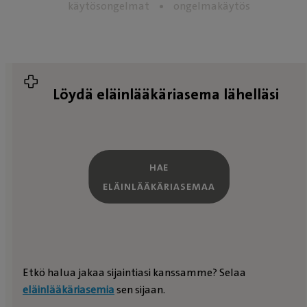
käytösongelmat
ongelmakäytös
Löydä eläinlääkäriasema lähelläsi
HAE
ELÄINLÄÄKÄRIASEMAA
Etkö halua jakaa sijaintiasi kanssamme? Selaa
eläinlääkäriasemia
sen sijaan.