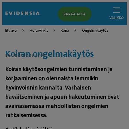
VARAA AIKA
VALIKKO
Etusivu
Hoitovinkit
Koira
Ongelmakäytös
Koiran ongelmakäytös
Päivitetty 4.10.2024
Koiran käytösongelmien tunnistaminen ja
korjaaminen on olennaista lemmikin
hyvinvoinnin kannalta. Varhainen
havaitseminen ja apuun hakeutuminen ovat
avainasemassa mahdollisten ongelmien
ratkaisemisessa.