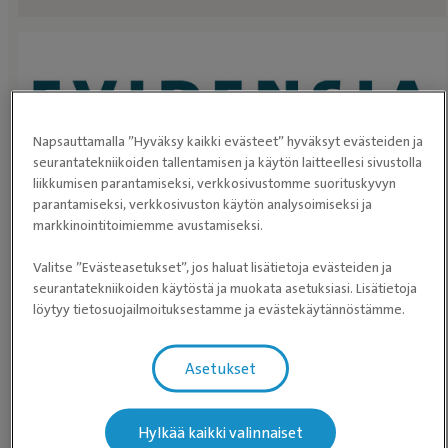
Napsauttamalla ”Hyväksy kaikki evästeet” hyväksyt evästeiden ja
seurantatekniikoiden tallentamisen ja käytön laitteellesi sivustolla
liikkumisen parantamiseksi, verkkosivustomme suorituskyvyn
parantamiseksi, verkkosivuston käytön analysoimiseksi ja
markkinointitoimiemme avustamiseksi.
Tutustu Evidensia Kaupan
valikoimaan!
Valitse ”Evästeasetukset”, jos haluat lisätietoja evästeiden ja
seurantatekniikoiden käytöstä ja muokata asetuksiasi. Lisätietoja
löytyy tietosuojailmoituksestamme ja evästekäytännöstämme.
Evidensia Kauppa
Asetukset
Hylkää kaikki valinnaiset