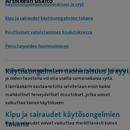
Artikkelin sisältö
Käytösongelmien moninaisuus ja syyt
Kipu ja sairaudet käytösongelmien takana
Positiivinen vahvistaminen koulutuksessa
Perustarpeiden huomioiminen
Käytösongelmien moninaisuus ja syyt
Koirien käytösongelmat voivat johtua monista eri tekijöistä,
ja niiden taustalla voi olla useita samanaikaisia syitä.
Eläinlääkärin vastaanotolla selvitetään ensin kaikki
mahdolliset terveydelliset muutokset, jotka voivat
vaikuttaa koiran käytökseen.
Kipu ja sairaudet käytösongelmien
takana
Kipu ja sairaudet voivat vaikuttaa merkittävästi koiran