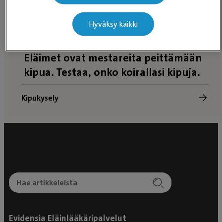
Hyväksy kaikki
Eläimet ovat mestareita peittämään
kipua. Testaa, onko koirallasi kipuja.
Kipukysely
Evidensia Eläinlääkäripalvelut