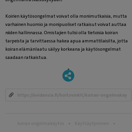
Koirien käytösongelmat voivat olla monimutkaisia, mutta
varhainen huomio ja monipuoliset ratkaisut voivat auttaa
niiden hallinnassa. Omistajien tulisi olla tietoisia koiran
tarpeista ja tarvittaessa hakea apua ammattilaisilta, jotta
koiran elämänlaatu säilyy korkeana ja käytösongelmat
saadaan ratkaistua.
-
koiran ongelmakäytös
Käyttäytyminen