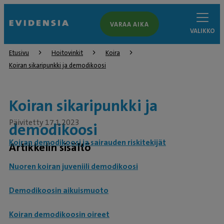
VARAA AIKA
VALIKKO
Etusivu
Hoitovinkit
Koira
Koiran sikaripunkki ja demodikoosi
Koiran sikaripunkki ja
Päivitetty 17.1.2023
demodikoosi
Koiran demodikoosi ja sairauden riskitekijät
Artikkelin sisältö
Nuoren koiran juveniili demodikoosi
Demodikoosin aikuismuoto
Koiran demodikoosin oireet