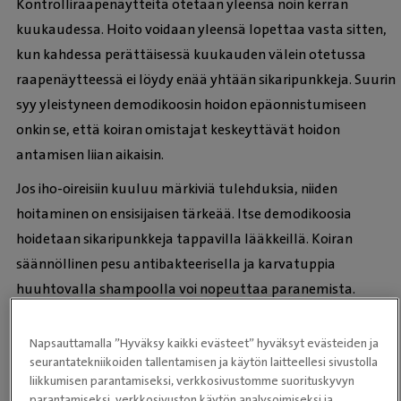
Kontrolliraapenäytteitä otetaan yleensä noin kerran
kuukaudessa. Hoito voidaan yleensä lopettaa vasta sitten,
kun kahdessa perättäisessä kuukauden välein otetussa
raapenäytteessä ei löydy enää yhtään sikaripunkkeja. Suurin
syy yleistyneen demodikoosin hoidon epäonnistumiseen
onkin se, että koiran omistajat keskeyttävät hoidon
antamisen liian aikaisin.
Jos iho-oireisiin kuuluu märkiviä tulehduksia, niiden
hoitaminen on ensisijaisen tärkeää. Itse demodikoosia
hoidetaan sikaripunkkeja tappavilla lääkkeillä. Koiran
säännöllinen pesu antibakteerisella ja karvatuppia
huuhtovalla shampoolla voi nopeuttaa paranemista.
Mirja Kaimio
Napsauttamalla ”Hyväksy kaikki evästeet” hyväksyt evästeiden ja
ELT, pieneläisairauksien erikoiseläinlääkäri
seurantatekniikoiden tallentamisen ja käytön laitteellesi sivustolla
Evidensia Eläinlääkäripalvelut
liikkumisen parantamiseksi, verkkosivustomme suorituskyvyn
parantamiseksi, verkkosivuston käytön analysoimiseksi ja