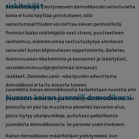
riskitekijät
demodikoosille. Yleistyneeseen demodikoosiin sairastuneita
koiria ei tulisi käyttää jalostukseen, sillä
sairastumisalttiuden voi olettaa olevan perinnöllistä.
Perimän lisäksi riskitekijöitä ovat stressi, puutteellinen
ravitsemus, eläimen omaa vastustuskykyä alentavat
sairaudet kuten kilpirauhasen vajaatoiminta, diabetes,
lisämunuaisen liikatoiminta ja kasvaimet ja lääkitykset,
varsinkin immuunijärjestelmää lamaavat
lääkkeet.
Demodex canis –
sikaripunkin aiheuttama
demodikoosi ei tartu koirasta toiseen.
Juveniililla koiran demodikoosilla tarkoitetaan nuorella alle
Nuoren koiran juveniili demodikoosi
puolitoistavuotiaalla koiralla esiintyvää demodikoosia. Jos
pennulla on yksi tai muutama pienehkö karvaton alue,
joista löytyy sikaripunkkeja, puhutaan paikallisesta
juveniilista demodikoosista. Se paranee usein itsekseen.
Koiran demodikoosi määritellään yleistyneeksi, kun