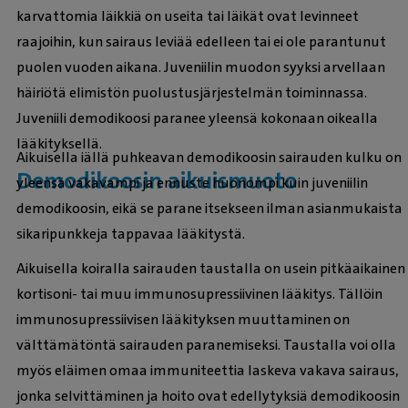
karvattomia läikkiä on useita tai läikät ovat levinneet
raajoihin, kun sairaus leviää edelleen tai ei ole parantunut
puolen vuoden aikana. Juveniilin muodon syyksi arvellaan
häiriötä elimistön puolustusjärjestelmän toiminnassa.
Juveniili demodikoosi paranee yleensä kokonaan oikealla
lääkityksellä.
Aikuisella iällä puhkeavan demodikoosin sairauden kulku on
Demodikoosin aikuismuoto
yleensä vakavampi ja ennuste huonompi kuin juveniilin
demodikoosin, eikä se parane itsekseen ilman asianmukaista
sikaripunkkeja tappavaa lääkitystä.
Aikuisella koiralla sairauden taustalla on usein pitkäaikainen
kortisoni- tai muu immunosupressiivinen lääkitys. Tällöin
immunosupressiivisen lääkityksen muuttaminen on
välttämätöntä sairauden paranemiseksi. Taustalla voi olla
myös eläimen omaa immuniteettia laskeva vakava sairaus,
jonka selvittäminen ja hoito ovat edellytyksiä demodikoosin