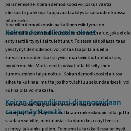
paranemiselle. Koiran demodikoosi voi joskus vaatia
elinikäistä punkkeja tappavaa lääkitystä sairauden kurissa
pitämiseksi.
Juveniilin demodikoosin paikallinen esiintymä on
Koiran demodikoosin oireet
lievimmillään vain kolikon kokoinen karvaton alue, joka ei ole
erityisesti ärtynyt tai tulehtunut. Toisessa ääripäässä taas
yleistynyt demodikoosi voi johtaa laajoilla alueilla
karvattomuuden lisäksi syviin, märkiviin ihotulehduksiin,
pyodermoihin. Muita oireita voivat olla hilseily, ihon
tummuminen tai punoitus. Koiran demodikoosi ei alussa
aiheuta kutinaa, mutta jos iho tulehtuu sekundaarisesti, voi
kutina olla voimakasta.
Koiran demodikoosi diagnosoidaan
Demodikoosin diagnosointia varten ihosta otetaan
raapenäytteestä
raapenäytteitä. Näytteet tutkitaan mikroskoopin alla, jotta
saadaan selville, minkälaisia sikaripunkkeja näytteessä
esiintyy, ja kuinka paljon. Toipumista tarkkaillessa on hyvä