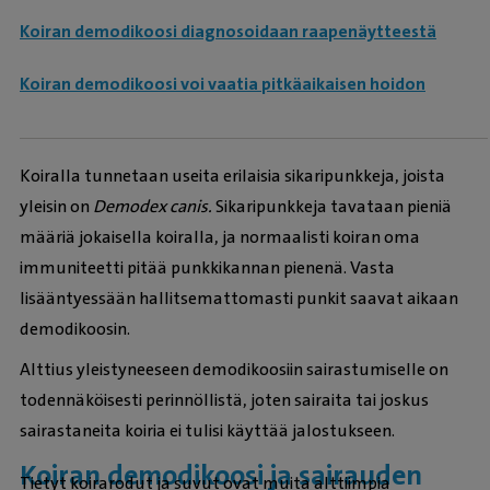
Koiran demodikoosi diagnosoidaan raapenäytteestä
Koiran demodikoosi voi vaatia pitkäaikaisen hoidon
Koiralla tunnetaan useita erilaisia sikaripunkkeja, joista
yleisin on
Demodex canis.
Sikaripunkkeja tavataan pieniä
määriä jokaisella koiralla, ja normaalisti koiran oma
immuniteetti pitää punkkikannan pienenä. Vasta
lisääntyessään hallitsemattomasti punkit saavat aikaan
demodikoosin.
Alttius yleistyneeseen demodikoosiin sairastumiselle on
todennäköisesti perinnöllistä, joten sairaita tai joskus
sairastaneita koiria ei tulisi käyttää jalostukseen.
Koiran demodikoosi ja sairauden
Tietyt koirarodut ja suvut ovat muita alttiimpia