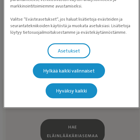
-
markkinointitoimiemme avustamiseksi.
Valitse ”Evästeasetukset”, jos haluat lisätietoja evästeiden ja
seurantatekniikoiden käytöstä ja muokata asetuksiasi. Lisätietoja
löytyy tietosuojailmoituksestamme ja evästekäytännöstämme.
Asetukset
demodikoosi
Ihovaivat
Koira
sikaripunkki
Hylkää kaikki valinnaiset
Hyväksy kaikki
Löydä eläinlääkäriasema lähelläsi
HAE
ELÄINLÄÄKÄRIASEMAA