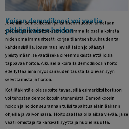
Koiran demodikoosi voi vaatia
Juveniilin demodikoosin paikallisen muodon annetaan
pitkäaikaisen hoidon
yleensä parantua itsekseen. Suurimmalla osalla koirista
niiden oma immuniteetti korjaa tilanteen kuukauden tai
kahden sisällä. Jos sairaus leviää tai on jo päässyt
yleistymään, se vaatii sekä oireenmukaista että loisia
tappavaa hoitoa. Aikuisella koiralla demodikoosin hoito
edellyttää aina myös sairauden taustalla olevan syyn
selvittämistä ja hoitoa.
Kotilääkintä ei ole suositeltavaa, sillä esimerkiksi kortisoni
voi tehostaa demodikoosin etenemistä. Demodikoosin
hoidon ja hoidon seurannan tulisi tapahtua eläinlääkärin
ohjeilla ja valvonnassa. Hoito saattaa olla aikaa vievää, ja se
vaatii omistajalta kärsivällisyyttä ja huolellisuutta.