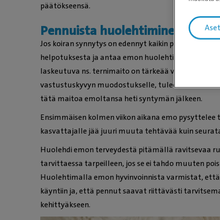
päätökseensä.
Pennuista huolehtiminen
Ase
Jos koiran synnytys on edennyt kaikin puolin normaal
helpotuksesta ja antaa emon huolehtia pennuistaan
laskeutuva ns. ternimaito on tärkeää vastasyntynee
vastustuskyvyn muodostukselle, tulee sinun kuitenk
tätä maitoa emoltansa heti syntymän jälkeen.
Ensimmäisen kolmen viikon aikana emo pysyttelee tii
kasvattajalle jää juuri muuta tehtävää kuin seurat
Huolehdi emon terveydestä pitämällä ravitsevaa ruok
tarvittaessa tarpeilleen, jos se ei tahdo muuten po
Huolehtimalla emon hyvinvoinnista varmistat, ett
käyntiin ja, että pennut saavat riittävästi tarvitse
kehittyäkseen.