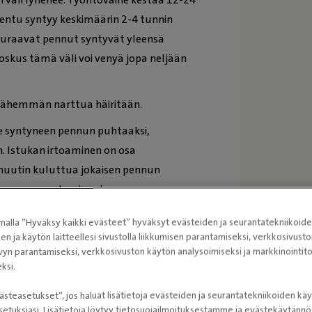
entu syntyy keskimäärin 2-4 tunnin
euraavat pennut syntyvät yleensä
oskus tämä väli voi venyä jopa neljään
 vähemmän narttua häiritään.
ee syntyneen pennun puhtaaksi,
. Istukan irtoaminen on osa
inuutin kuluttua jokaisen pennun
i pennun syntymisen kanssa.
än, kunnes viimeinen pentu on syntynyt.
alla ”Hyväksy kaikki evästeet” hyväksyt evästeiden ja seurantatekniikoid
helposti niiden kaikkien syömisestä
sen ja käytön laitteellesi sivustolla liikkumisen parantamiseksi, verkkosivus
vyn parantamiseksi, verkkosivuston käytön analysoimiseksi ja markkinoint
 hiukan rajoittaa.
ksi.
läähättää. Narttu rauhoittuu vasta sen
ästeasetukset”, jos haluat lisätietoja evästeiden ja seurantatekniikoiden käy
n perhetapahtuma on tullut
etuksiasi. Lisätietoja löytyy tietosuojailmoituksestamme ja evästekäytän