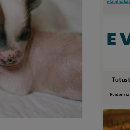
eläinlääkä
Tutust
Evidensi