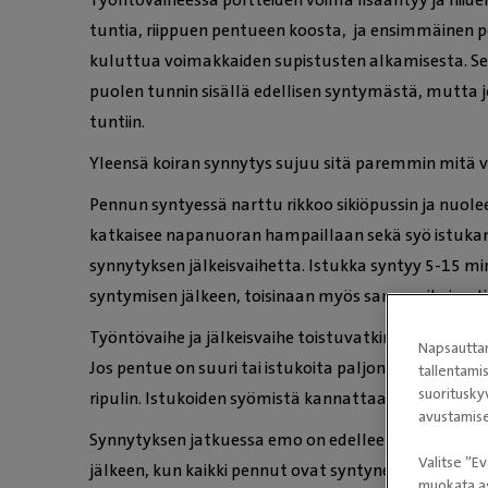
tuntia, riippuen pentueen koosta, ja ensimmäinen p
kuluttua voimakkaiden supistusten alkamisesta. S
puolen tunnin sisällä edellisen syntymästä, mutta j
tuntiin.
Yleensä koiran synnytys sujuu sitä paremmin mitä
Pennun syntyessä narttu rikkoo sikiöpussin ja nuol
katkaisee napanuoran hampaillaan sekä syö istukan
synnytyksen jälkeisvaihetta. Istukka syntyy 5-15 m
syntymisen jälkeen, toisinaan myös samanaikaisest
Työntövaihe ja jälkeisvaihe toistuvatkin vuoronperä
Napsauttam
Jos pentue on suuri tai istukoita paljon, saa narttu 
tallentami
suoritusky
ripulin. Istukoiden syömistä kannattaakin sen vuoksi
avustamise
Synnytyksen jatkuessa emo on edelleen levoton ja 
Valitse ”Ev
jälkeen, kun kaikki pennut ovat syntyneet ja iloine
muokata as