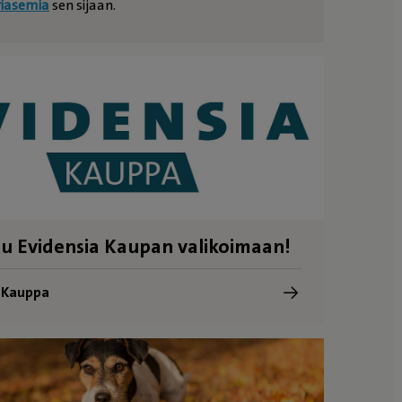
riasemia
sen sijaan.
u Evidensia Kaupan valikoimaan!
a Kauppa