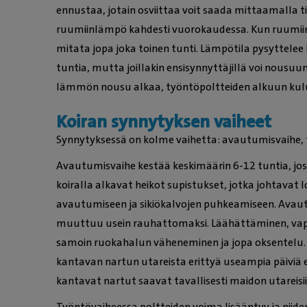
ennustaa, jotain osviittaa voit saada mittaamalla 
ruumiinlämpö kahdesti vuorokaudessa. Kun ruumi
mitata jopa joka toinen tunti. Lämpötila pysyttelee 
tuntia, mutta joillakin ensisynnyttäjillä voi nousu
lämmön nousu alkaa, työntöpoltteiden alkuun kuluu
Koiran synnytyksen vaiheet
Synnytyksessä on kolme vaihetta: avautumisvaihe, t
Avautumisvaihe kestää keskimäärin 6-12 tuntia, jos
koiralla alkavat heikot supistukset, jotka johtavat
avautumiseen ja sikiökalvojen puhkeamiseen. Avaut
muuttuu usein rauhattomaksi. Läähättäminen, vapin
samoin ruokahalun väheneminen ja jopa oksentelu. 
kantavan nartun utareista erittyä useampia päiviä
kantavat nartut saavat tavallisesti maidon utareisi
Työntövaiheessa poltteiden voima lisääntyy ja niide