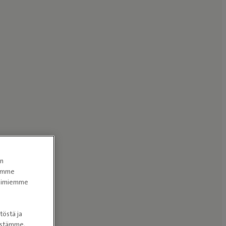
en
tomme
itoimiemme
töstä ja
nöstämme.