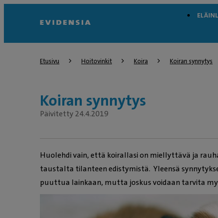
ELÄIN
Etusivu
Hoitovinkit
Koira
Koiran synnytys
Koiran synnytys
Päivitetty 24.4.2019
Huolehdi vain, että koirallasi on miellyttävä ja rauh
taustalta tilanteen edistymistä. Yleensä synnytyks
puuttua lainkaan, mutta joskus voidaan tarvita m