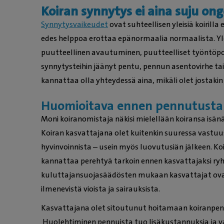
Koiran synnytys ei aina suju on
Synnytysvaikeudet
ovat suhteellisen yleisiä koirilla
edes helppoa erottaa epänormaalia normaalista. Yle
puutteellinen avautuminen, puutteelliset työntöp
synnytysteihin jäänyt pentu, pennun asentovirhe tai 
kannattaa olla yhteydessä aina, mikäli olet jostaki
Huomioitava ennen pennutusta
Moni koiranomistaja näkisi mielellään koiransa isän
Koiran kasvattajana olet kuitenkin suuressa vastuu
hyvinvoinnista – usein myös luovutusiän jälkeen. Koi
kannattaa perehtyä tarkoin ennen kasvattajaksi ryht
kuluttajansuojasäädösten mukaan kasvattajat ovat
ilmenevistä vioista ja sairauksista.
Kasvattajana olet sitoutunut hoitamaan koiranpent
Huolehtiminen pennuista tuo lisäkustannuksia ja vaa