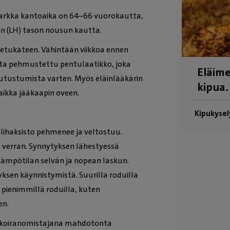
arkka kantoaika on 64–66 vuorokautta,
in (LH) tason nousun kautta.
 etukäteen. Vähintään viikkoa ennen
ata pehmustettu pentulaatikko, joka
Eläime
tutustumista varten. Myös eläinlääkärin
kipua.
aikka jääkaapin oveen.
Kipukysel
iolihaksisto pehmenee ja veltostuu.
 verran. Synnytyksen lähestyessä
lämpötilan selvän ja nopean laskun.
sen käynnistymistä. Suurilla roduilla
 pienimmillä roduilla, kuten
en.
n koiranomistajana mahdotonta