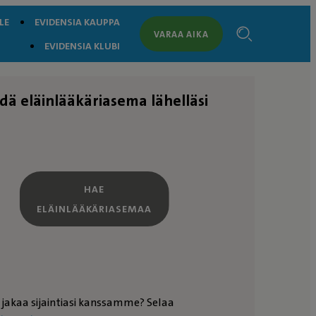
LE
EVIDENSIA KAUPPA
VARAA AIKA
EVIDENSIA KLUBI
dä eläinlääkäriasema lähelläsi
HAE
ELÄINLÄÄKÄRIASEMAA
 jakaa sijaintiasi kanssamme? Selaa