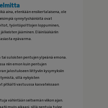
gelmitta
 eikä aina, etenkään ensikertalaisena, ole
isimpiä synnytyshäiriöitä ovat
oltot, työntöpolttojen loppuminen,
jälkeisten jääminen. Eläinlääkäriin
n asiasta epävarma.
ä tai suloisten pentujen ylpeänä emona.
ssa niin emon kuin pentujen
ran jalostukseen liittyviin kysymyksiin
ymistä, sillä nykyisten
 pitkälti vastuussa kasvateissaan
uja vähintään seitsemän viikon ajan.
tii myös aikaasi, sillä pentuja tulee