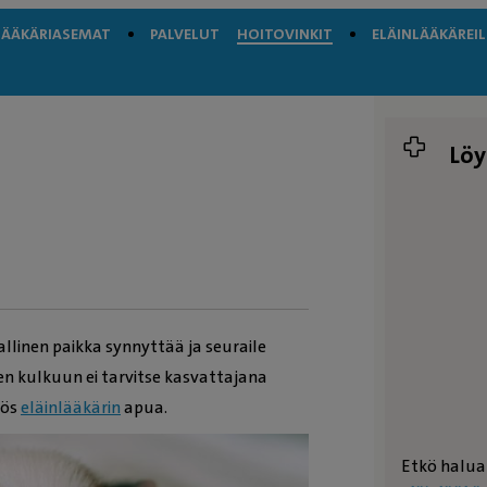
LÄÄKÄRIASEMAT
PALVELUT
HOITOVINKIT
ELÄINLÄÄKÄREIL
Löy
allinen paikka synnyttää ja seuraile
en kulkuun ei tarvitse kasvattajana
yös
eläinlääkärin
apua.
Etkö halua