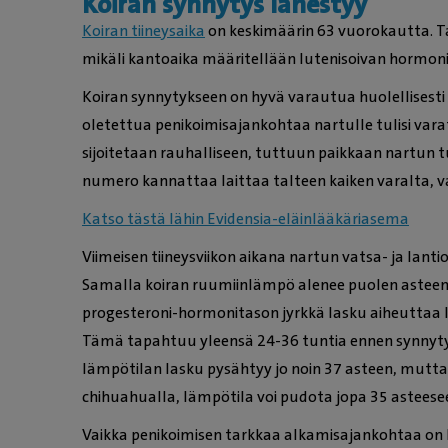
Koiran synnytys lähestyy
Koiran tiineysaika
on keskimäärin 63 vuorokautta. T
mikäli kantoaika määritellään lutenisoivan hormon
Koiran synnytykseen on hyvä varautua huolellisesti
oletettua penikoimisajankohtaa nartulle tulisi var
sijoitetaan rauhalliseen, tuttuun paikkaan nartun 
numero kannattaa laittaa talteen kaiken varalta, v
Katso tästä lähin Evidensia-eläinlääkäriasema
Viimeisen tiineysviikon aikana nartun vatsa- ja lant
Samalla koiran ruumiinlämpö alenee puolen asteen
progesteroni-hormonitason jyrkkä lasku aiheuttaa 
Tämä tapahtuu yleensä 24-36 tuntia ennen synnytyk
lämpötilan lasku pysähtyy jo noin 37 asteen, mutta
chihuahualla, lämpötila voi pudota jopa 35 asteese
Vaikka penikoimisen tarkkaa alkamisajankohtaa o