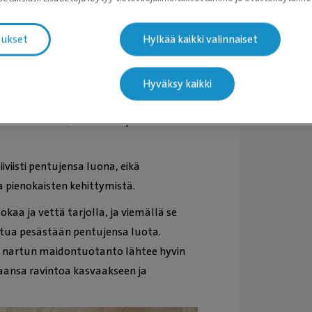
tukset
Hylkää kaikki valinnaiset
isti, voit koiran kasvattajana huokaista
 itse. Koska synnytyksen jälkeen
Hyväksy kaikki
n pennun hyvinvoinnille ja
in varmistaa, että kaikki pennut saavat
viisti pentujensa luona, eikä
a pienokaisten kehittymistä.
aa ja vettä tarjolla, ja viemällä se
istua pesästään pentujensa luota.
ä nartun maidontuotanto lähtee hyvin
maansa ravintoa kasvaakseen ja