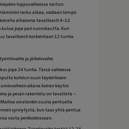
tiineyden loppuvaiheessa nartun
inlämmön lasku alkaa, voidaan lämpö
koiralla alhaisena tavallisesti 4–12
un kulua jopa pari vuorokautta. Kun
 tavallisesti korkeintaan 12 tuntia.
yöntövaihe ja jälkeisvaihe.
kus jopa 24 tuntia. Tässä vaiheessa
 lopulta kohdun suun täydelliseen
umisvaiheen aikana koiran käytös
a ja pesän rakentelu on tavallista –
Maitoa voi etenkin suuria pentueita
 ennen synnytystä, kun taas yhtä pentua
insa vasta penikoidessaan.
n väli lyhenee. Työntövaihe kestää 12-24