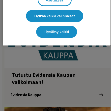
Asetukset
Etkö halua jakaa sijaintiasi kanssamme? Selaa
eläinlääkäriasemia
sen sijaan.
Hylkää kaikki valinnaiset
Hyväksy kaikki
Tutustu Evidensia Kaupan
valikoimaan!
Evidensia Kauppa