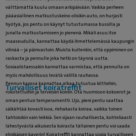
välttämättä kuulu omaan arkipäivään. Vaikka perheen
pääasiallinen matkustuskeino olisikin auto, on hurjasti
hyötyä, jos pentu on käynyt tutustumassa bussilla ja
junalla matkustamiseen jo pienenä. Mikäli asuu itse
maaseudulla, kannattaa käydä ihmettelemässä kaupungin
vilinää – ja päinvastoin. Muista kuitenkin, että oppiminen on
raskasta ja pennulle joka hetki on täynnä uutta.
Sosiaalistaessakin kannattaa varmistaa, että pennulla on
myös mahdollisuus levätä välillä rauhassa.
Pennun kanssa kannattaa alkaa tutustua kiltteihin,
Turvalliset koiratreffit
rokotettuihin ja terveisiin koiriin. Ota huomioon kokoerot ja
oman pentusi temperamentti. Ujo, pieni pentu saattaa
säikähtää kovasti isoa, riehakasta koiraa, vaikka toinen
tahtoisikin vain leikkiä. Sen sijaan rauhallisesta, kohteliaasti
lähestyvästä aikuisesta koirasta tällainen pentu voi saada
elinikäisen kaverin! Koiratreffit kannattaa sopia turvalliseen