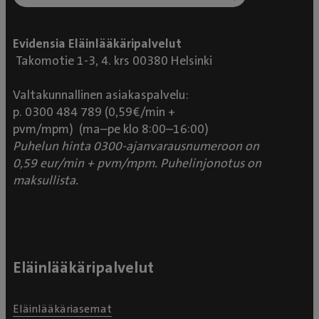
Evidensia Eläinlääkäripalvelut
Takomotie 1-3, 4. krs 00380 Helsinki
Valtakunnallinen asiakaspalvelu:
p. 0300 484 789 (0,59€/min +
pvm/mpm) (ma–pe klo 8:00–16:00)
Puhelun hinta 0300-ajanvarausnumeroon on
0,59 eur/min + pvm/mpm. Puhelinjonotus on
maksullista.
Eläinlääkäripalvelut
Eläinlääkäriasemat