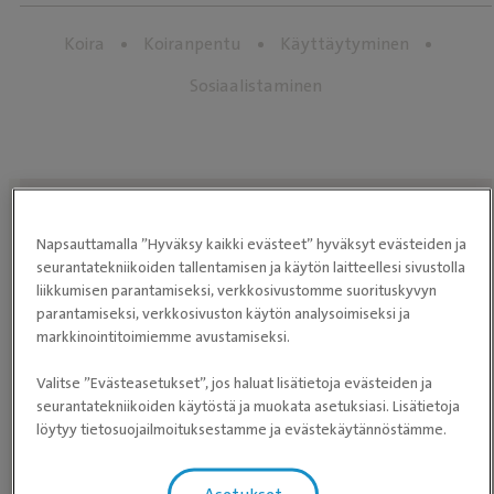
Koira
Koiranpentu
Käyttäytyminen
Sosiaalistaminen
Löydä eläinlääkäriasema lähelläsi
Napsauttamalla ”Hyväksy kaikki evästeet” hyväksyt evästeiden ja
seurantatekniikoiden tallentamisen ja käytön laitteellesi sivustolla
liikkumisen parantamiseksi, verkkosivustomme suorituskyvyn
parantamiseksi, verkkosivuston käytön analysoimiseksi ja
markkinointitoimiemme avustamiseksi.
HAE
ELÄINLÄÄKÄRIASEMAA
Valitse ”Evästeasetukset”, jos haluat lisätietoja evästeiden ja
seurantatekniikoiden käytöstä ja muokata asetuksiasi. Lisätietoja
löytyy tietosuojailmoituksestamme ja evästekäytännöstämme.