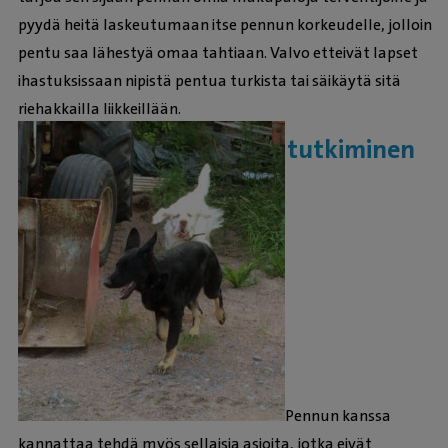
pyydä heitä laskeutumaan itse pennun korkeudelle, jolloin
pentu saa lähestyä omaa tahtiaan. Valvo etteivät lapset
ihastuksissaan nipistä pentua turkista tai säikäytä sitä
riehakkailla liikkeillään.
Erilaisten ympäristöjen tutkiminen
Pennun kanssa
kannattaa tehdä myös sellaisia asioita, jotka eivät