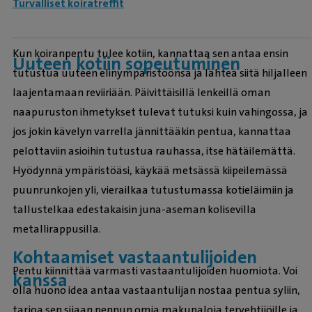
Turvalliset koiratreffit
Kun koiranpentu tulee kotiin, kannattaa sen antaa ensin
Uuteen kotiin sopeutuminen
tutustua uuteen elinympäristöönsä ja lähteä siitä hiljalleen
laajentamaan reviiriään. Päivittäisillä lenkeillä oman
naapuruston ihmetykset tulevat tutuksi kuin vahingossa, ja
jos jokin kävelyn varrella jännittääkin pentua, kannattaa
pelottaviin asioihin tutustua rauhassa, itse hätäilemättä.
Hyödynnä ympäristöäsi, käykää metsässä kiipeilemässä
puunrunkojen yli, vierailkaa tutustumassa kotieläimiin ja
tallustelkaa edestakaisin juna-aseman kolisevilla
metallirappusilla.
Kohtaamiset vastaantulijoiden
Pentu kiinnittää varmasti vastaantulijoiden huomiota. Voi
kanssa
olla huono idea antaa vastaantulijan nostaa pentua syliin,
tarjoa sen sijaan pennun omia makupaloja tervehtijöille ja