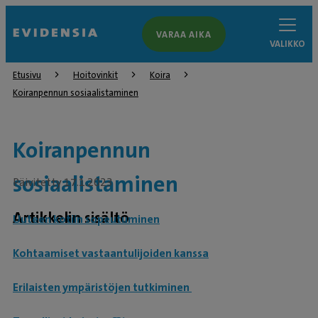
VARAA AIKA
VALIKKO
Etusivu
Hoitovinkit
Koira
Koiranpennun sosiaalistaminen
Koiranpennun
sosiaalistaminen
Päivitetty 17.1.2023
Artikkelin sisältö
Uuteen kotiin sopeutuminen
Kohtaamiset vastaantulijoiden kanssa
Erilaisten ympäristöjen tutkiminen