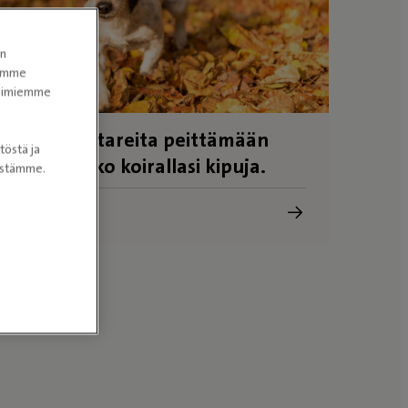
en
tomme
itoimiemme
t ovat mestareita peittämään
töstä ja
 Testaa, onko koirallasi kipuja.
nöstämme.
y