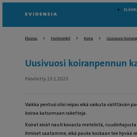
ELÄIN
Etusivu
Hoitovinkit
Koira
Uusivuosi koiran
Uusivuosi koiranpennun k
Päivitetty 23.1.2023
Vaikka pentusi olisi reipas eikä vaikuta välittävän p
koiraa katsomaan raketteja.
Koirat eivät nauti kovasta metelistä, ruudinhajusta
ihmiset saatamme, eikä pauke koskaan tee hyvää niide