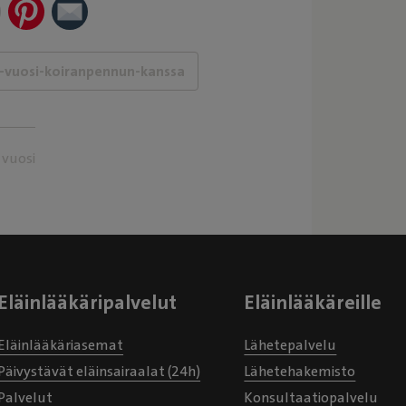
 vuosi
Eläinlääkäripalvelut
Eläinlääkäreille
Eläinlääkäriasemat
Lähetepalvelu
Päivystävät eläinsairaalat (24h)
Lähetehakemisto
Palvelut
Konsultaatiopalvelu