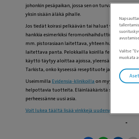
johonkin pesäpaikan, jossa sen on turvallista olla 
yksin sisään äläkä pihalle.
Napsauttam
tallentami
Jos tiedät koirasi pelkäävän tai haluat vähän jo enn
suoritusky
hankkia esimerkiksi feromonihaihduttimen koiran ol
avustamise
mm. pistorasiaan laitettava, yhteen huoneeseen vai
Valitse ”Ev
laitettava panta. Pelokkailla koirilla feromonihaih
muokata as
käyttö täytyy aloittaa ajoissa, yleensä jo paria vi
Tarkista, onko kyseessä reseptituote ja varaa tarvitt
Ase
Useimmilla
Evidensia-klinikoilla
on myytävänä ferom
helpottavia tuotteita. Eläinlääkäristä saat myös ne
perheessänne uusi asia.
Voit lukea täältä lisää vinkkejä uudenvuodenaaton 
-