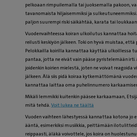
pelkoaan rimpuilemalla tai juoksemalla pakoon, v
tavanomaista hiljaisemmiksi ja sulkeutuneemmiksi.
paljon suurempi riski säikähtää, karata tai loukkaan
Vuodenvaihteessa koiran ulkoilutus kannattaa hoit
reilusti keskiyön jälkeen. Toki on hyvä muistaa, että
Pelokkailla koirilla kannattaa käyttää ulkoillessa t
pantaa, jotta ne eivät vain pääse pyristelemään irt
joidenkin koirien mielestä, joten ne voivat reagoida
jälkeen. Älä siis pidä koiraa kytkemättömänä vuoden
kannattaa laittaa oma puhelinnumero karkaamisen
Mikäli lemmikki kuitenkin pääsee karkaamaan, Etsijäk
mitä tehdä.
Voit lukea ne täältä
Vuoden vaihteen lähestyessä kannattaa kotona jo etu
ääntä, esimerkiksi musiikkia, peittämään ilotulitteid
reippaasti, äläkä voivottele, jos koira on huolestunut