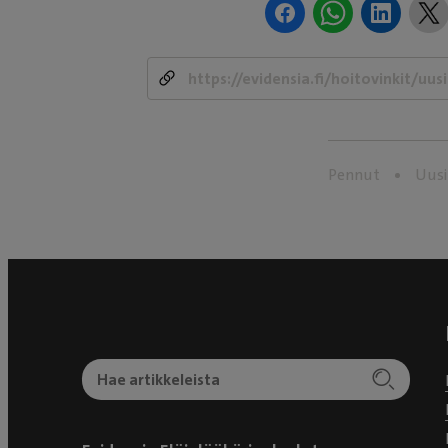
Pennut
Uusi