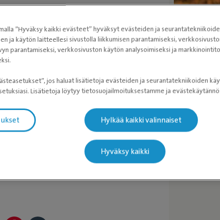
pahimman paukkeen ajan. Älä jätä koiraa
alla ”Hyväksy kaikki evästeet” hyväksyt evästeiden ja seurantatekniikoid
sen ja käytön laitteellesi sivustolla liikkumisen parantamiseksi, verkkosivus
altaehkäistä mahdollista pelkoa, voit
vyn parantamiseksi, verkkosivuston käytön analysoimiseksi ja markkinoint
oa helpottamaan. Niistä on eri muotoja,
ksi.
kuttava malli sekä koiran kaulaan
Eläime
ästeasetukset”, jos haluat lisätietoja evästeiden ja seurantatekniikoiden käy
duttimen tai rauhoittavien lääkkeiden
kipua.
etuksiasi. Lisätietoja löytyy tietosuojailmoituksestamme ja evästekäytän
ikkoa ennen stressaavaa tapahtumaa.
aessa aika eläinlääkärillenne.
Kipukysel
tukset
Hylkää kaikki valinnaiset
onihaihduttimia ja muita koiran oloa
uvot, mikäli ääniarkuus on
Hyväksy kaikki
viettoon koiran kanssa