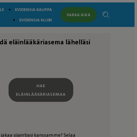
LE
EVIDENSIA KAUPPA
VARAA AIKA
EVIDENSIA KLUBI
dä eläinlääkäriasema lähelläsi
HAE
ELÄINLÄÄKÄRIASEMAA
 jakaa sijaintiasi kanssamme? Selaa