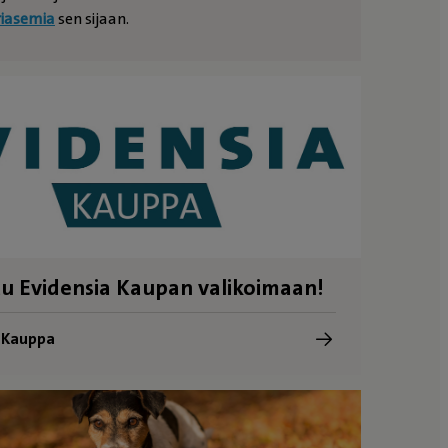
riasemia
sen sijaan.
u Evidensia Kaupan valikoimaan!
a Kauppa