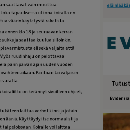
aan saattavat vain muuttua
eläinlääkä
 Joka tapauksessa ulkona koiralla on
tua väärin käytetystä raketista.
aa ennen klo 18 ja seuraavan kerran
 paukkuja saattaa kuulua silloinkin.
uplavarmistusta eli sekä valjaita että
i. Myös ruudinhaju on pelottavaa
 vielä parin päivän ajan uuden vuoden
vaihteen aikaan. Pantaan tai valjaisiin
 varalta.
Tutust
oiraliitto on kerännyt sivuilleen ohjeet,
Evidensi
käteen laittaa verhot kiinni ja jotain
en ääniä. Käyttäydy itse normaalisti ja
 tai peloissaan. Koiralle voi laittaa