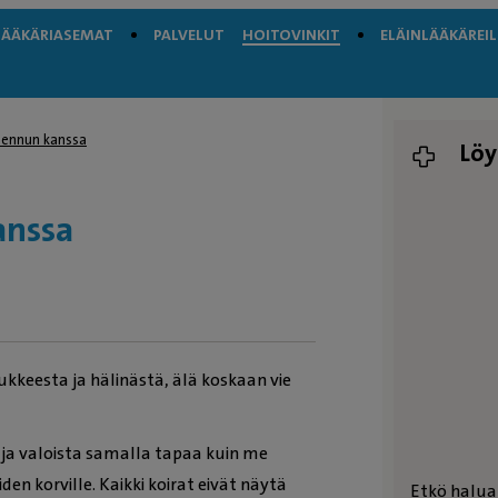
LÄÄKÄRIASEMAT
PALVELUT
HOITOVINKIT
ELÄINLÄÄKÄREIL
pennun kanssa
Löy
anssa
aukkeesta ja hälinästä, älä koskaan vie
 ja valoista samalla tapaa kuin me
n korville. Kaikki koirat eivät näytä
Etkö halua