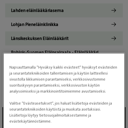
Lahden eläinlääkäriasema
Lohjan Pieneläinklinikka
Länsikeskuksen Eläinlääkärit
Pohjois-Suomen Eläinsairaala - Eläinlääkäri
Oulussa
Napsauttamalla ”Hyväksy kaikki evästeet” hyväksyt evästeiden
Seinäjoen Eläinsairaala
ja seurantatekniikoiden tallentamisen ja käytön laitteellesi
sivustolla liikkumisen parantamiseksi, verkkosivustomme
suorituskyvyn parantamiseksi, verkkosivuston käytön
Toijalan eläinlääkäriasema
analysoimiseksi ja markkinointitoimiemme avustamiseksi.
Valitse ”Evästeasetukset”, jos haluat lisätietoja evästeiden ja
seurantatekniikoiden käytöstä ja muokata asetuksiasi.
Lisätietoja löytyy tietosuojailmoituksestamme ja
evästekäytännöstämme.