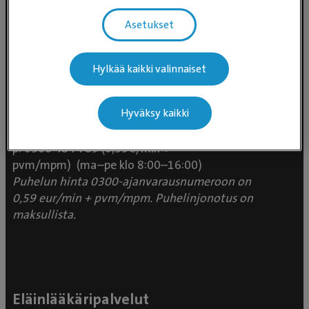
Asetukset
Hylkää kaikki valinnaiset
Evidensia Eläinlääkäripalvelut
Takomotie 1-3, 4. krs 00380 Helsinki
Hyväksy kaikki
Valtakunnallinen asiakaspalvelu:
p. 0300 484 789 (0,59€/min +
pvm/mpm) (ma–pe klo 8:00–16:00)
Puhelun hinta 0300-ajanvarausnumeroon on
0,59 eur/min + pvm/mpm. Puhelinjonotus on
maksullista.
Eläinlääkäripalvelut