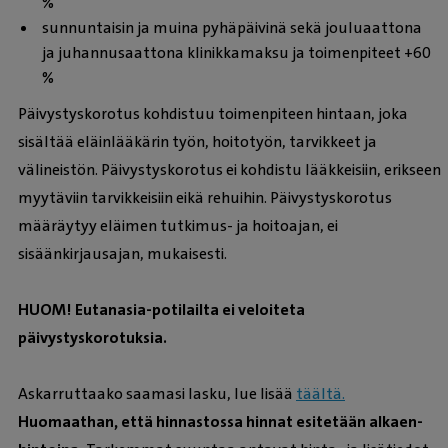
%
sunnuntaisin ja muina pyhäpäivinä sekä jouluaattona
ja juhannusaattona klinikkamaksu ja toimenpiteet +60
%
Päivystyskorotus kohdistuu toimenpiteen hintaan, joka
sisältää eläinlääkärin työn, hoitotyön, tarvikkeet ja
välineistön. Päivystyskorotus ei kohdistu lääkkeisiin, erikseen
myytäviin tarvikkeisiin eikä rehuihin. Päivystyskorotus
määräytyy eläimen tutkimus- ja hoitoajan, ei
sisäänkirjausajan, mukaisesti.
HUOM! Eutanasia-potilailta ei veloiteta
päivystyskorotuksia.
Askarruttaako saamasi lasku, lue lisää
täältä.
Huomaathan, että hinnastossa hinnat esitetään alkaen-