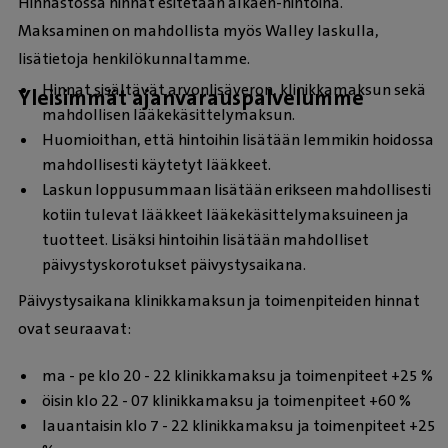
Hinnastossa hinnat esitetään alkaen-hintoina.
Maksaminen on mahdollista myös Walley laskulla,
lisätietoja henkilökunnaltamme.
Hinnat sisältävät arvonlisäveron, klinikkamaksun sekä
Yleisimmät ajanvarauspalvelumme
mahdollisen lääkekäsittelymaksun.
Huomioithan, että hintoihin lisätään lemmikin hoidossa
mahdollisesti käytetyt lääkkeet.
Laskun loppusummaan lisätään erikseen mahdollisesti
kotiin tulevat lääkkeet lääkekäsittelymaksuineen ja
tuotteet. Lisäksi hintoihin lisätään mahdolliset
päivystyskorotukset päivystysaikana.
Päivystysaikana klinikkamaksun ja toimenpiteiden hinnat
ovat seuraavat:
ma - pe klo 20 - 22 klinikkamaksu ja toimenpiteet +25 %
öisin klo 22 - 07 klinikkamaksu ja toimenpiteet +60 %
lauantaisin klo 7 - 22 klinikkamaksu ja toimenpiteet +25