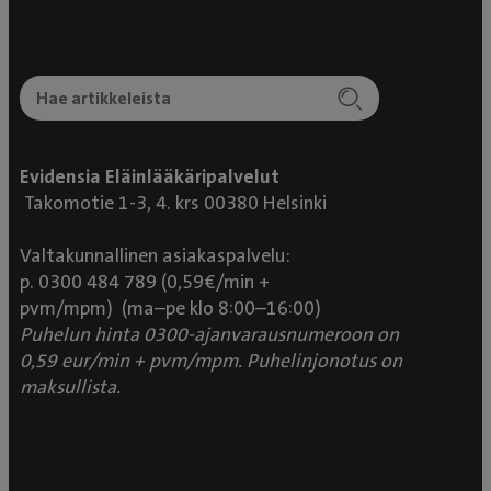
Evidensia Eläinlääkäripalvelut
Takomotie 1-3, 4. krs 00380 Helsinki
Valtakunnallinen asiakaspalvelu:
p. 0300 484 789 (0,59€/min +
pvm/mpm) (ma–pe klo 8:00–16:00)
Puhelun hinta 0300-ajanvarausnumeroon on
0,59 eur/min + pvm/mpm. Puhelinjonotus on
maksullista.