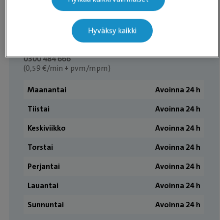
Aukioloajat
Hyväksy kaikki
Ajanvaraus:
ma-pe 7:30–20:30
0300 484 666
(0,59 €/min + pvm/mpm)
Maanantai
Avoinna 24 h
Tiistai
Avoinna 24 h
Keskiviikko
Avoinna 24 h
Torstai
Avoinna 24 h
Perjantai
Avoinna 24 h
Lauantai
Avoinna 24 h
Sunnuntai
Avoinna 24 h