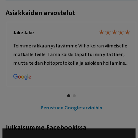
Asiakkaiden arvostelut
★
★
★
★
★
★
★
★
★
★
Jake Jake
Toimme rakkaan ystävämme Vilho koiran viimeiselle
matkalle teille. Tämä kaikki tapahtui niin yllättäen,
mutta teidän hoitoprotokolla ja asioiden hoitaminen
tässä vaikeassa tilanteessa oli 10/10. Kaikki sujui niin
hyvin kuin olisi voinut toivoa. Annettiin aikaa
hyvästellä rakas ystävä, ja palvelukokemus tuntui
välittävältä ja lämpimältä. Iso kiitos ja suositus
teille, vaikka kuinka paljon sattuukin ystävästä
Perustuen Google-arvioihin
luopuminen, teidän ansiosta se tuntui kuitenkin
helpommalta. Ihan älyttömän suuri kiitos teille
Julkaisumme Facebookissa
kaikille!