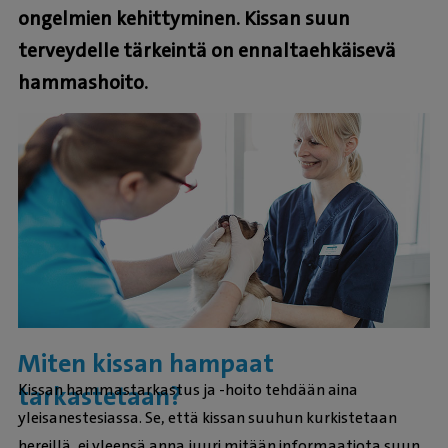
ongelmien kehittyminen. Kissan suun
terveydelle tärkeintä on ennaltaehkäisevä
hammashoito.
Miten kissan hampaat
Kissan hammastarkastus ja -hoito tehdään aina
tarkastetaan?
yleisanestesiassa. Se, että kissan suuhun kurkistetaan
hereillä, ei yleensä anna juuri mitään informaatiota suun