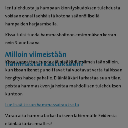
Ientulehdusta ja hampaan kiinnityskudoksen tulehdusta
voidaan ennaltaehkäistä kotona säännöllisellä
hampaiden harjaamisella.
Kissa tulisi tuoda hammashoitoon ensimmäisen kerran
noin 3-vuotiaana.
Milloin viimeistään
Kissa kannattaa tuoda eläinlääkärille viimeistään silloin,
hammastarkastukseen?
kun kissan ikenet punoittavat tai vuotavat verta tai kissan
hengitys haisee pahalle. Eläinlääkäri tarkastaa suun tilan,
poistaa hammaskiven ja hoitaa mahdollisen tulehduksen
kuntoon.
Lue lisää kissan hammassairauksista
Varaa aika hammatarkastukseen lähimmälle Evidensia-
eläinlääkäriasemallesi!