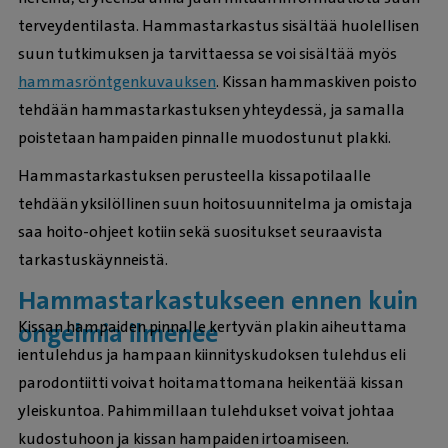
terveydentilasta. Hammastarkastus sisältää huolellisen
suun tutkimuksen ja tarvittaessa se voi sisältää myös
hammasröntgenkuvauksen
. Kissan hammaskiven poisto
tehdään hammastarkastuksen yhteydessä, ja samalla
poistetaan hampaiden pinnalle muodostunut plakki.
Hammastarkastuksen perusteella kissapotilaalle
tehdään yksilöllinen suun hoitosuunnitelma ja omistaja
saa hoito-ohjeet kotiin sekä suositukset seuraavista
tarkastuskäynneistä.
Hammastarkastukseen ennen kuin
Kissan hampaiden pinnalle kertyvän plakin aiheuttama
ongelmia ilmenee
ientulehdus ja hampaan kiinnityskudoksen tulehdus eli
parodontiitti voivat hoitamattomana heikentää kissan
yleiskuntoa. Pahimmillaan tulehdukset voivat johtaa
kudostuhoon ja kissan hampaiden irtoamiseen.