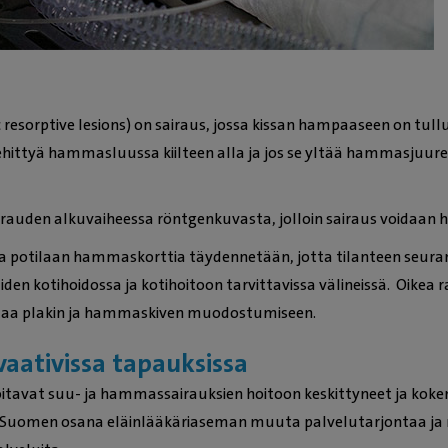
sorptive lesions) on sairaus, jossa kissan hampaaseen on tullut 
hittyä hammasluussa kiilteen alla ja jos se yltää hammasjuure
auden alkuvaiheessa röntgenkuvasta, jolloin sairaus voidaan h
la potilaan hammaskorttia täydennetään, jotta tilanteen seur
kotihoidossa ja kotihoitoon tarvittavissa välineissä. Oikea r
kuttaa plakin ja hammaskiven muodostumiseen.
vaativissa tapauksissa
itavat suu- ja hammassairauksien hoitoon keskittyneet ja koken
i Suomen osana eläinlääkäriaseman muuta palvelutarjontaa ja 