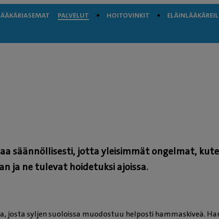
LÄÄKÄRIASEMAT
PALVELUT
HOITOVINKIT
ELÄINLÄÄKÄREIL
a säännöllisesti, jotta yleisimmät ongelmat, kut
ja ne tulevat hoidetuksi ajoissa.
kkia, josta syljen suoloissa muodostuu helposti hammaskiveä. H