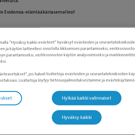
lveluita.
 Evidensia-eläinlääkäriasemallesi!
tarjoavat eläinlääkäriasemat
alla ”Hyväksy kaikki evästeet” hyväksyt evästeiden ja seurantatekniikoid
sen ja käytön laitteellesi sivustolla liikkumisen parantamiseksi, verkkosivus
vyn parantamiseksi, verkkosivuston käytön analysoimiseksi ja markkinoint
ksi.
ästeasetukset”, jos haluat lisätietoja evästeiden ja seurantatekniikoiden käy
etuksiasi. Lisätietoja löytyy tietosuojailmoituksestamme ja evästekäytän
eläinlääkäriasemien tiedot latautuvat
tukset
Hylkää kaikki valinnaiset
Hyväksy kaikki