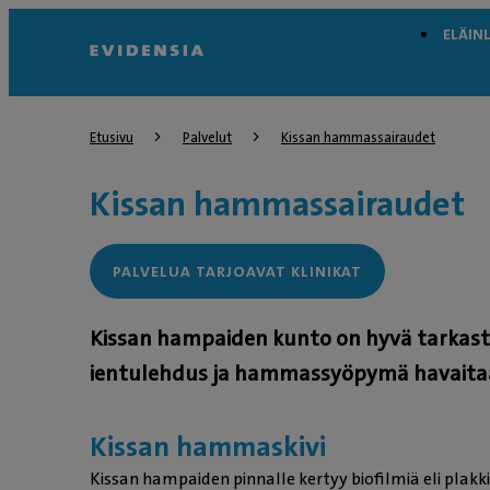
ELÄIN
Etusivu
Palvelut
Kissan hammassairaudet
Kissan hammassairaudet
PALVELUA TARJOAVAT KLINIKAT
Kissan hampaiden kunto on hyvä tarkasta
ientulehdus ja hammassyöpymä havaitaan 
Kissan hammaskivi
Kissan hampaiden pinnalle kertyy biofilmiä eli pla