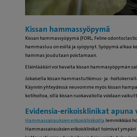
Kissan hammassyöpymä
Kissan hammassyöpymä (FORL, Feline odontoclastic re
hammasluu on esillä ja syöpynyt. Syöpymä alkaa ke
hammas joudutaan poistamaan.
Eläinlääkäri voi havaita kissan hammasyöpymän sair
Jokaisella kissan hammastutkimus- ja -hoitokerral
Käynnin yhteydessä neuvomme myös kissan hampaiden 
kotihoitoa, sillä kissan ruokavaliolla voidaan vai
Evidensia-erikoisklinikat apuna 
Hammassairauksien erikoisklinikoilla
lemmikkiäsi ho
Hammassairauksien erikoisklinikat toimivat ympär