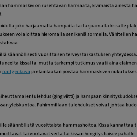
ssan hammaskivi on rusehtavan harmaata, kivimäistä ainesta h
ä.
olla joko harjaamalla hampaita tai tarjoamalla kissalle plak
seen voi aloittaa hieromalla sen ikeniä sormella. Vähitellen h
astahnaa.
llä säännöllisesti vuosittaisen terveystarkastuksen yhteydes
ottuneelta kissalta, mutta tarkempi tutkimus vaatii aina eläime
n
röntgenkuva
ja eläinlääkäri poistaa hammaskiven nukutukses
heuttama ientulehdus (gingiviitti) ja hampaan kiinnityskudoks
ssan yleiskuntoa. Pahimmillaan tulehdukset voivat johtaa kudo
ille säännöllistä vuosittaista hammashoitoa. Kissa kannattaa 
 punoittavat tai vuotavat verta tai kissan hengitys haisee pahalle.