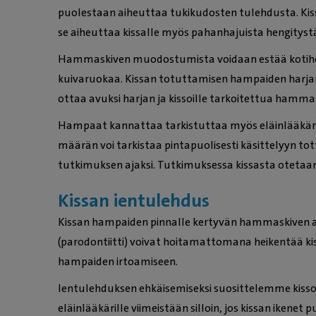
puolestaan aiheuttaa tukikudosten tulehdusta. Ki
se aiheuttaa kissalle myös pahanhajuista hengityst
Hammaskiven muodostumista voidaan estää kotihoid
kuivaruokaa. Kissan totuttamisen hampaiden harjauk
ottaa avuksi harjan ja kissoille tarkoitettua hamm
Hampaat kannattaa tarkistuttaa myös eläinlääkäri
määrän voi tarkistaa pintapuolisesti käsittelyyn t
tutkimuksen ajaksi. Tutkimuksessa kissasta otetaa
Kissan ientulehdus
Kissan hampaiden pinnalle kertyvän hammaskiven ai
(parodontiitti) voivat hoitamattomana heikentää ki
hampaiden irtoamiseen.
Ientulehduksen ehkäisemiseksi suosittelemme kisso
eläinlääkärille viimeistään silloin, jos kissan ikenet