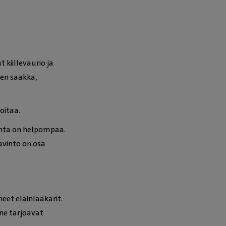
kiillevaurio ja
en saakka,
oitaa.
anta on helpompaa.
avinto on osa
eet eläinlääkärit.
ne tarjoavat