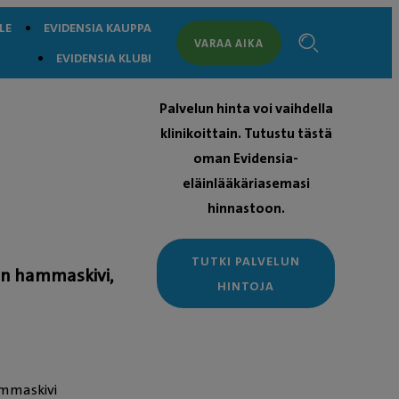
LE
EVIDENSIA KAUPPA
VARAA AIKA
EVIDENSIA KLUBI
Palvelun hinta voi vaihdella
klinikoittain. Tutustu tästä
oman Evidensia-
eläinlääkäriasemasi
hinnastoon.
TUTKI PALVELUN
en hammaskivi,
HINTOJA
ammaskivi