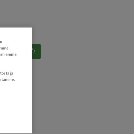
en
tomme
itoimiemme
töstä ja
nöstämme.