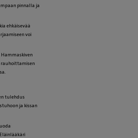
ampaan pinnalla ja
kia ehkäisevää
arjaamiseen voi
sä. Hammaskiven
n rauhoittamisen
sa.
en tulehdus
stuhoon ja kissan
tuoda
 Eläinlääkäri