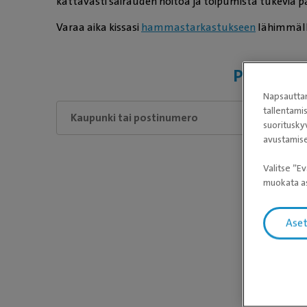
kattavasti sairauden hoitoa ja toipumista tukevia pa
Varaa aika kissasi
hammastarkastukseen
lähimmälle
Palvelua 
Napsauttam
tallentami
suoritusky
avustamise
Valitse ”Ev
muokata as
Odota, 
Ase